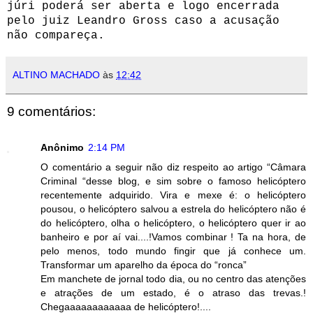
júri poderá ser aberta e logo encerrada
pelo juiz Leandro Gross caso a acusação
não compareça.
ALTINO MACHADO
às
12:42
9 comentários:
Anônimo
2:14 PM
O comentário a seguir não diz respeito ao artigo “Câmara
Criminal “desse blog, e sim sobre o famoso helicóptero
recentemente adquirido. Vira e mexe é: o helicóptero
pousou, o helicóptero salvou a estrela do helicóptero não é
do helicóptero, olha o helicóptero, o helicóptero quer ir ao
banheiro e por aí vai....!Vamos combinar ! Ta na hora, de
pelo menos, todo mundo fingir que já conhece um.
Transformar um aparelho da época do “ronca”
Em manchete de jornal todo dia, ou no centro das atenções
e atrações de um estado, é o atraso das trevas.!
Chegaaaaaaaaaaaa de helicóptero!....