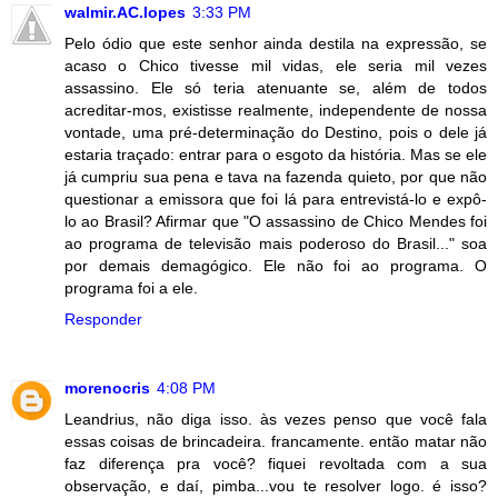
walmir.AC.lopes
3:33 PM
Pelo ódio que este senhor ainda destila na expressão, se
acaso o Chico tivesse mil vidas, ele seria mil vezes
assassino. Ele só teria atenuante se, além de todos
acreditar-mos, existisse realmente, independente de nossa
vontade, uma pré-determinação do Destino, pois o dele já
estaria traçado: entrar para o esgoto da história. Mas se ele
já cumpriu sua pena e tava na fazenda quieto, por que não
questionar a emissora que foi lá para entrevistá-lo e expô-
lo ao Brasil? Afirmar que "O assassino de Chico Mendes foi
ao programa de televisão mais poderoso do Brasil..." soa
por demais demagógico. Ele não foi ao programa. O
programa foi a ele.
Responder
morenocris
4:08 PM
Leandrius, não diga isso. às vezes penso que você fala
essas coisas de brincadeira. francamente. então matar não
faz diferença pra você? fiquei revoltada com a sua
observação, e daí, pimba...vou te resolver logo. é isso?