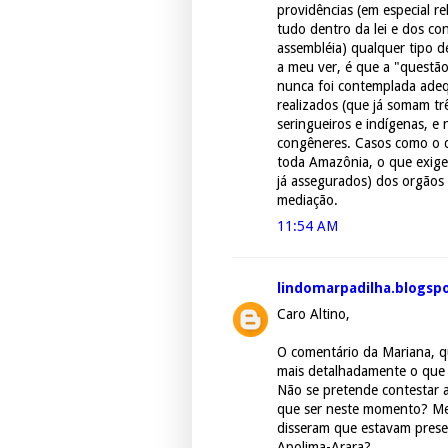
providências (em especial re
tudo dentro da lei e dos co
assembléia) qualquer tipo d
a meu ver, é que a "questã
nunca foi contemplada ade
realizados (que já somam tr
seringueiros e indígenas, e 
congêneres. Casos como o 
toda Amazônia, o que exige 
já assegurados) dos orgãos 
mediação.
11:54 AM
lindomarpadilha.blogsp
Caro Altino,
O comentário da Mariana, q
mais detalhadamente o que
Não se pretende contestar a
que ser neste momento? Me
disseram que estavam prese
Apolima-Arara?