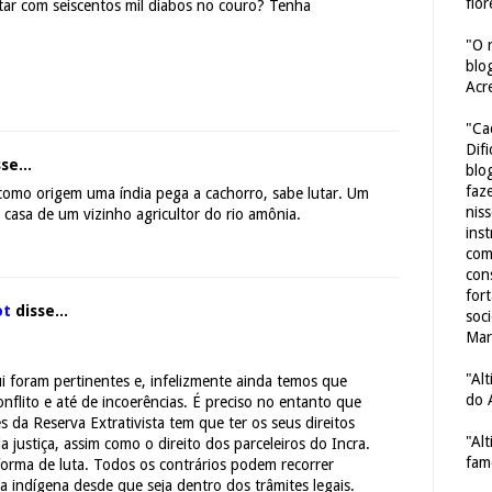
flor
tar com seiscentos mil diabos no couro? Tenha
"O 
blo
Acr
"Ca
Dif
se...
blo
faze
como origem uma índia pega a cachorro, sabe lutar. Um
nis
 casa de um vizinho agricultor do rio amônia.
ins
com
con
for
ot
disse...
soc
Mar
"Al
i foram pertinentes e, infelizmente ainda temos que
do 
nflito e até de incoerências. É preciso no entanto que
 da Reserva Extrativista tem que ter os seus direitos
"Al
a justiça, assim como o direito dos parceleiros do Incra.
fam
forma de luta. Todos os contrários podem recorrer
a indígena desde que seja dentro dos trâmites legais.