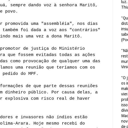
luz
uá, sempre dando voz à senhora Maritô,
Thi
e povo.
"Qu
dis
r promovida uma "assembléia", nos dias
ins
 também foi dada a voz aos "contrários"
sab
indo mais uma vez a dona Maritô.
(Poe
promotor de justiça do Ministério
"Nã
ra que fossem evitadas todas as ações
res
das como provocação de qualquer uma das
mun
Vin
lamos uma reunião que teríamos com os
 pedido do MPF.
"O 
os 
formações de que parte dessas reuniões
mak
m dinheiro público. Por causa delas, a
vie
r explosiva com risco real de haver
pro
iss
dív
Mac
dores e invasores não índios estão
nov
olima-Arara. Hoje mesmo recebi do
de 