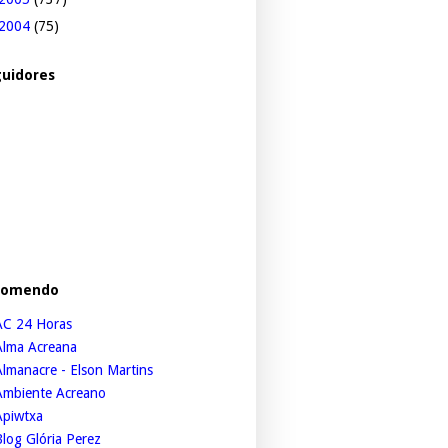
2004
(75)
uidores
comendo
AC 24 Horas
Alma Acreana
lmanacre - Elson Martins
Ambiente Acreano
Apiwtxa
log Glória Perez