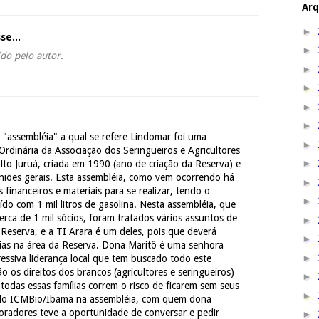
Arq
►
se...
►
do pelo autor.
►
►
►
►
a "assembléia" a qual se refere Lindomar foi uma
►
 Ordinária da Associação dos Seringueiros e Agricultores
►
Alto Juruá, criada em 1990 (ano de criação da Reserva) e
niões gerais. Esta assembléia, como vem ocorrendo há
►
 financeiros e materiais para se realizar, tendo o
►
do com 1 mil litros de gasolina. Nesta assembléia, que
rca de 1 mil sócios, foram tratados vários assuntos de
►
Reserva, e a TI Arara é um deles, pois que deverá
►
ílias na área da Reserva. Dona Maritô é uma senhora
►
ssiva liderança local que tem buscado todo este
ão os direitos dos brancos (agricultores e seringueiros)
►
 todas essas famílias correm o risco de ficarem sem seus
►
 do ICMBio/Ibama na assembléia, com quem dona
oradores teve a oportunidade de conversar e pedir
►