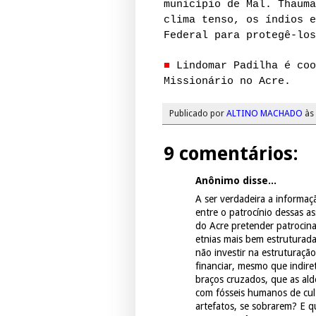
município de Mal. Thauma
clima tenso, os índios e
Federal para protegê-los
■
Lindomar Padilha é coo
Missionário no Acre.
Publicado por
ALTINO MACHADO
às
9 comentários:
Anônimo disse...
A ser verdadeira a informa
entre o patrocínio dessas a
do Acre pretender patrocina
etnias mais bem estruturad
não investir na estruturaçã
financiar, mesmo que indir
braços cruzados, que as ald
com fósseis humanos de cult
artefatos, se sobrarem? E qu