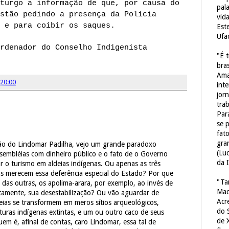
turgo a informação de que, por causa do
pal
stão pedindo a presença da Polícia
vid
 e para coibir os saques.
Est
Ufa
rdenador do Conselho Indigenista
"É 
bras
Ama
20:00
int
jorn
tra
Par
se 
fat
gra
ção do Lindomar Padilha, vejo um grande paradoxo
(Lu
ssembléias com dinheiro público e o fato de o Governo
da 
r o turismo em aldeias indígenas. Ou apenas as três
as merecem essa deferência especial do Estado? Por que
"Ta
o das outras, os apolima-arara, por exemplo, ao invés de
Mac
etamente, sua desestabilização? Ou vão aguardar de
Acr
eias se transformem em meros sítios arqueológicos,
do 
uras indígenas extintas, e um ou outro caco de seus
de 
em é, afinal de contas, caro Lindomar, essa tal de