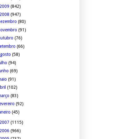
2009
(842)
2008
(947)
dezembro
(80)
novembro
(91)
outubro
(76)
setembro
(66)
agosto
(58)
ulho
(94)
junho
(69)
maio
(91)
bril
(102)
março
(83)
evereiro
(92)
aneiro
(45)
2007
(1115)
2006
(966)
2005
(737)