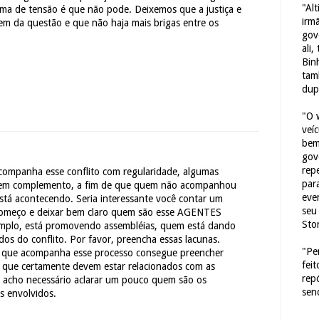
"Al
lima de tensão é que não pode. Deixemos que a justiça e
irm
em da questão e que não haja mais brigas entre os
gov
ali,
Bin
tam
dup
"O 
veí
bem
gov
repe
ompanha esse conflito com regularidade, algumas
para
dem complemento, a fim de que quem não acompanhou
eve
stá acontecendo. Seria interessante você contar um
seu 
 começo e deixar bem claro quem são esse AGENTES
Sto
mplo, está promovendo assembléias, quem está dando
dos do conflito. Por favor, preencha essas lacunas.
"Pe
 que acompanha esse processo consegue preencher
fei
, que certamente devem estar relacionados com as
rep
s acho necessário aclarar um pouco quem são os
sen
s envolvidos.