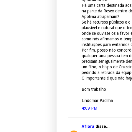
Há uma carta destinada aos
na parte da Resex dentro d
Apolima atrapalham?
Se há recursos públicos e o p
plausível e natural que o t
onde se ouvisse os a favor 
como nós afirmamos o tempo
instituições para evitarmos 
Por fim, posso não concorda
qualquer uma pessoa tem de
precisam ser igualmente de
um filho, o bispo de Cruze
pedindo a retirada da equi
O importante é que não haja
Bom trabalho
Lindomar Padilha
4:09 PM
Aflora
disse...