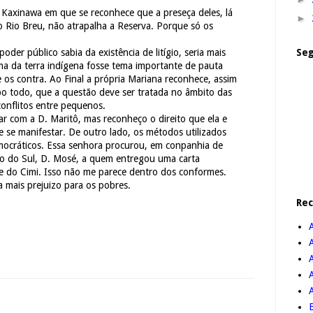
 Kaxinawa em que se reconhece que a preseça deles, lá
►
o Rio Breu, não atrapalha a Reserva. Porque só os
Seg
oder público sabia da existência de litígio, seria mais
ema da terra indígena fosse tema importante de pauta
e os contra. Ao Final a própria Mariana reconhece, assim
 todo, que a questão deve ser tratada no âmbito das
conflitos entre pequenos.
r com a D. Maritô, mas reconheço o direito que ela e
 se manifestar. De outro lado, os métodos utilizados
mocráticos. Essa senhora procurou, em conpanhia de
iro do Sul, D. Mosé, a quem entregou uma carta
pe do Cimi. Isso não me parece dentro dos conformes.
 mais prejuizo para os pobres.
Re
A
B