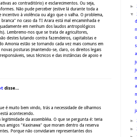
lativas ao contraditório) e esclarecimentos. Ou seja,
►
nformes. Não pude perceber (estive lá durante toda a
▼
e incentivo à violência ou algo que o valha. O problema,
o branca" no caso da TI Arara está mal encaminhada e
quadamente em nenhum dos laudos antropológicos
ês). Lembremo-nos que se trata de agricultores,
não destes lutando contra fazendeiros, capitalistas e
do Amonia estão se tornando cada vez mais comuns em
novas posturas (mantendo-se, claro, os direitos legais
responsáveis, seus técnicos e das instâncias de apoio e
j
a
ot
disse...
f
ue é muito bem vindo, trás a necessidade de olharmos
j
 está acontecendo.
 legitimidade da assembléia. O que se pergunta é: teria
►
us amigos "Kaxinawa" que moram dentro da reserva
►
ntes. Porque não convidaram representantes dos
►