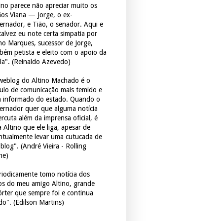
tino parece não apreciar muito os
ãos Viana — Jorge, o ex-
ernador, e Tião, o senador. Aqui e
 talvez eu note certa simpatia por
ho Marques, sucessor de Jorge,
bém petista e eleito com o apoio da
la". (Reinaldo Azevedo)
weblog do Altino Machado é o
culo de comunicação mais temido e
 informado do estado. Quando o
ernador quer que alguma notícia
rcuta além da imprensa oficial, é
 Altino que ele liga, apesar de
ntualmente levar uma cutucada de
blog". (André Vieira - Rolling
ne)
riodicamente tomo notícia dos
tos do meu amigo Altino, grande
órter que sempre foi e continua
do". (Edilson Martins)