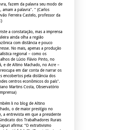
avra, fazem da palavra seu modo de
a, amam a palavra". " (Carlos
evão Ferreira Castelo, professor da
c)
triste a constatação, mas a imprensa
ileira ainda olha a região
zônica com distância e pouco
eresse. No mais, apenas a produção
alística regional – como os
balhos de Lúcio Flávio Pinto, no
á, e de Altino Machado, no Acre –
preocupa em dar conta de narrar os
os encobertos pela distância dos
ndes centros econômicos do país".
ciano Martins Costa, Observatório
Imprensa)
mbém li no blog de Altino
hado, o de maior prestígio no
e, a entrevista em que a presidente
Sindicato dos Trabalhadores Rurais
Xapuri afirma: “O extrativismo