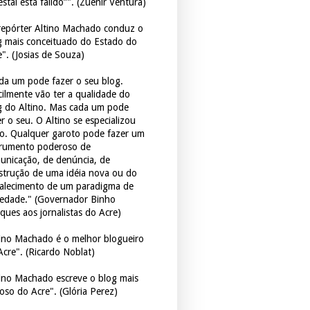
estal está falido”". (Zuenir Ventura)
repórter Altino Machado conduz o
g mais conceituado do Estado do
e". (Josias de Souza)
da um pode fazer o seu blog.
icilmente vão ter a qualidade do
g do Altino. Mas cada um pode
r o seu. O Altino se especializou
so. Qualquer garoto pode fazer um
trumento poderoso de
unicação, de denúncia, de
strução de uma idéia nova ou do
talecimento de um paradigma de
iedade." (Governador Binho
ques aos jornalistas do Acre)
tino Machado é o melhor blogueiro
Acre". (Ricardo Noblat)
tino Machado escreve o blog mais
oso do Acre". (Glória Perez)