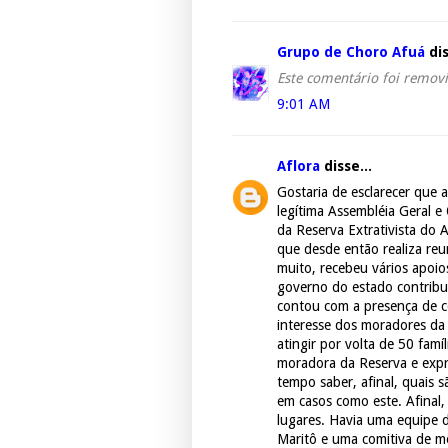
Grupo de Choro Afuá
dis
Este comentário foi removi
9:01 AM
Aflora
disse...
Gostaria de esclarecer que 
legítima Assembléia Geral e
da Reserva Extrativista do 
que desde então realiza reu
muito, recebeu vários apoios
governo do estado contribuí
contou com a presença de ce
interesse dos moradores da 
atingir por volta de 50 fam
moradora da Reserva e expre
tempo saber, afinal, quais s
em casos como este. Afinal,
lugares. Havia uma equipe
Maritô e uma comitiva de m