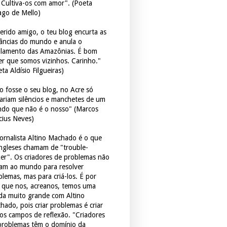
. Cultiva-os com amor". (Poeta
ago de Mello)
erido amigo, o teu blog encurta as
tâncias do mundo e anula o
ulamento das Amazônias. É bom
er que somos vizinhos. Carinho."
ta Aldísio Filgueiras)
o fosse o seu blog, no Acre só
tariam silêncios e manchetes de um
do que não é o nosso" (Marcos
icius Neves)
jornalista Altino Machado é o que
ingleses chamam de "trouble-
er". Os criadores de problemas não
ram ao mundo para resolver
blemas, mas para criá-los. É por
o que nos, acreanos, temos uma
ida muito grande com Altino
hado, pois criar problemas é criar
os campos de reflexão. "Criadores
problemas têm o domínio da