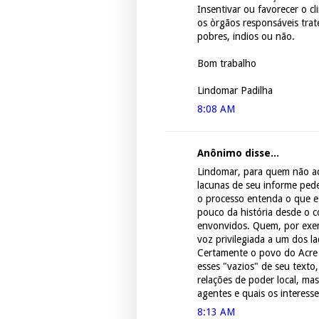
Insentivar ou favorecer o c
os òrgãos responsáveis trat
pobres, indios ou não.
Bom trabalho
Lindomar Padilha
8:08 AM
Anônimo disse...
Lindomar, para quem não ac
lacunas de seu informe pe
o processo entenda o que e
pouco da história desde o
envonvidos. Quem, por exe
voz privilegiada a um dos la
Certamente o povo do Acre
esses "vazios" de seu texto
relações de poder local, ma
agentes e quais os interesse
8:13 AM