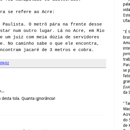
pal
vid
ra se refere ao Acre:
Est
Ufa
 Paulista. O metrô pára na frente desse
star num outro lugar. Lá no Acre, em Rio
"É 
e um juiz com meia dúzia de servidores
bras
Ama
e. No caminho sabe o que ele encontra,
int
ncontram jacaré de 3 metros e cobra.
jorn
tra
09:02
Par
se 
fat
gra
(Lu
...
da 
desta tola. Quanta ignorância!
"Ta
Mac
Acr
do 
de 