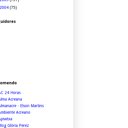
2004
(75)
uidores
comendo
AC 24 Horas
Alma Acreana
lmanacre - Elson Martins
Ambiente Acreano
Apiwtxa
log Glória Perez