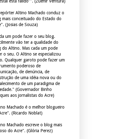
estal está falido”". (Zuenir Ventura)
repórter Altino Machado conduz o
g mais conceituado do Estado do
e". (Josias de Souza)
da um pode fazer o seu blog.
icilmente vão ter a qualidade do
g do Altino. Mas cada um pode
r o seu. O Altino se especializou
so. Qualquer garoto pode fazer um
trumento poderoso de
unicação, de denúncia, de
strução de uma idéia nova ou do
talecimento de um paradigma de
iedade." (Governador Binho
ques aos jornalistas do Acre)
tino Machado é o melhor blogueiro
Acre". (Ricardo Noblat)
tino Machado escreve o blog mais
oso do Acre". (Glória Perez)