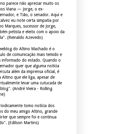
tino parece não apreciar muito os
ãos Viana — Jorge, o ex-
ernador, e Tião, o senador. Aqui e
 talvez eu note certa simpatia por
ho Marques, sucessor de Jorge,
bém petista e eleito com o apoio da
la". (Reinaldo Azevedo)
weblog do Altino Machado é o
culo de comunicação mais temido e
 informado do estado. Quando o
ernador quer que alguma notícia
rcuta além da imprensa oficial, é
 Altino que ele liga, apesar de
ntualmente levar uma cutucada de
blog". (André Vieira - Rolling
ne)
riodicamente tomo notícia dos
tos do meu amigo Altino, grande
órter que sempre foi e continua
do". (Edilson Martins)