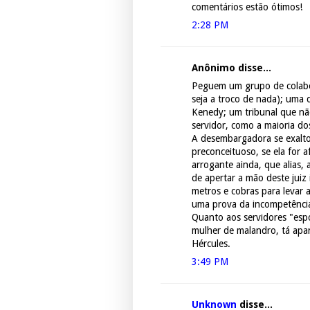
comentários estão ótimos!
2:28 PM
Anônimo disse...
Peguem um grupo de colabor
seja a troco de nada); uma
Kenedy; um tribunal que n
servidor, como a maioria dos
A desembargadora se exalt
preconceituoso, se ela for
arrogante ainda, que alias,
de apertar a mão deste juiz 
metros e cobras para levar 
uma prova da incompetênci
Quanto aos servidores "espo
mulher de malandro, tá apa
Hércules.
3:49 PM
Unknown
disse...