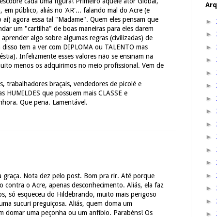
escobre cada uma figura! Primeiro aquele ator Global,
Arq
, em público, aliás no 'AR'... falando mal do Acre (e
aí) agora essa tal "Madame". Quem eles pensam que
►
dar um "cartilha" de boas maneiras para eles darem
►
prender algo sobre algumas regras (civilizadas) de
►
da disso tem a ver com DIPLOMA ou TALENTO mas
tia). Infelizmente esses valores não se ensinam na
►
uito menos os adquirimos no meio profissional. Vem de
►
, trabalhadores braçais, vendedores de picolé e
►
soas HUMILDES que possuem mais CLASSE e
►
enhora. Que pena. Lamentável.
►
►
►
►
►
►
graça. Nota dez pelo post. Bom pra rir. Até porque
 contra o Acre, apenas desconhecimento. Aliás, ela faz
►
os, só esqueceu do Hildebrando, muito mais perigoso
►
uma sucuri preguiçosa. Aliás, quem doma um
m domar uma peçonha ou um anfíbio. Parabéns! Os
►