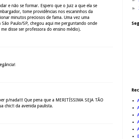
udar e não se formar. Espero que o Juiz a que ela se
►
embargador, tome providências nos escaninhos da
rcionar minutos preciosos de fama. Uma vez uma
Seg
em São Paulo/SP, chegou aqui me perguntando onde
a me disse ser professora do ensino médio).
egância!
Re
ber p/nada!!! Que pena que a MERITÍSSIMA SEJA TÃO
chic!! da avenida paulista.
A
B