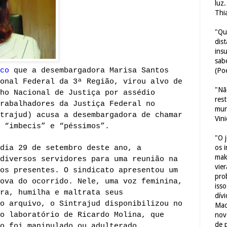
luz
Thi
"Qu
dis
ins
sab
co
que a desembargadora Marisa Santos
(Poe
onal Federal da 3ª Região, virou alvo de
"Nã
ho Nacional de Justiça por assédio
res
rabalhadores da Justiça Federal no
mun
trajud) acusa a desembargadora de chamar
Vin
 “imbecis” e “péssimos”.
"O 
os 
dia 29 de setembro deste ano, a
mak
diversos servidores para uma reunião na
vie
os presentes. O sindicato apresentou um
pro
ova do ocorrido. Nele, uma voz feminina,
iss
ra, humilha e maltrata seus
dív
o arquivo, o Sintrajud disponibilizou no
Mac
o laboratório de Ricardo Molina, que
nov
de 
o foi manipulado ou adulterado.