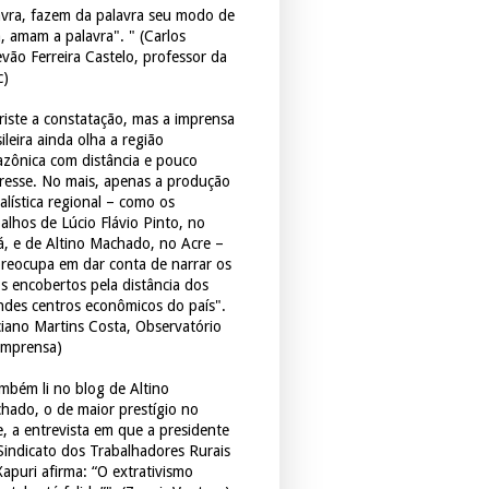
avra, fazem da palavra seu modo de
a, amam a palavra". " (Carlos
evão Ferreira Castelo, professor da
c)
triste a constatação, mas a imprensa
ileira ainda olha a região
zônica com distância e pouco
eresse. No mais, apenas a produção
alística regional – como os
balhos de Lúcio Flávio Pinto, no
á, e de Altino Machado, no Acre –
preocupa em dar conta de narrar os
os encobertos pela distância dos
ndes centros econômicos do país".
ciano Martins Costa, Observatório
Imprensa)
mbém li no blog de Altino
hado, o de maior prestígio no
e, a entrevista em que a presidente
Sindicato dos Trabalhadores Rurais
Xapuri afirma: “O extrativismo