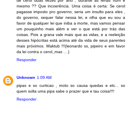
de cerol duas vezes por ano , durante as férias num é
mesmo ?? Que incoerência. Uma coisa é certa: Se cerol
pagasse imposto pro governo, seria um insulto para eles ,
do governo, sequer falar nessa lei, e olha que eu sou a
favor de qualquer lei que iniba a morte, mas vamos pensar
um pouquinho mais além e ver o que está por trás das
coisas. Pois a grana vale mais que as vidas, e a reeleição
desses hipócritas está acima até da vida de seus parentes
mais próximos. Maktub !!!(leonardo ss, pipeiro e em favor
da lei contra o cerol,,mas ....)
Responder
Unknown
1:09 AM
pipas e so curticao , moto so causa quedas e etc... so
quem solta uma pipa sabe o prazer que e tau coisa!!!!
Responder