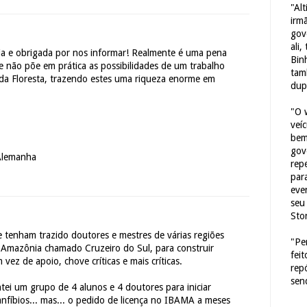
"Al
irm
gov
ali,
ria e obrigada por nos informar! Realmente é uma pena
Bin
 não põe em prática as possibilidades de um trabalho
tam
a Floresta, trazendo estes uma riqueza enorme em
dup
"O 
veí
bem
gov
Alemanha
repe
para
eve
seu 
Sto
ue tenham trazido doutores e mestres de várias regiões
"Pe
a Amazônia chamado Cruzeiro do Sul, para construir
fei
ez de apoio, chove críticas e mais críticas.
rep
sen
ei um grupo de 4 alunos e 4 doutores para iniciar
nfíbios... mas... o pedido de licença no IBAMA a meses