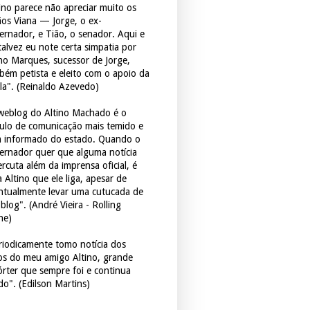
tino parece não apreciar muito os
ãos Viana — Jorge, o ex-
ernador, e Tião, o senador. Aqui e
 talvez eu note certa simpatia por
ho Marques, sucessor de Jorge,
bém petista e eleito com o apoio da
la". (Reinaldo Azevedo)
weblog do Altino Machado é o
culo de comunicação mais temido e
 informado do estado. Quando o
ernador quer que alguma notícia
rcuta além da imprensa oficial, é
 Altino que ele liga, apesar de
ntualmente levar uma cutucada de
blog". (André Vieira - Rolling
ne)
riodicamente tomo notícia dos
tos do meu amigo Altino, grande
órter que sempre foi e continua
do". (Edilson Martins)