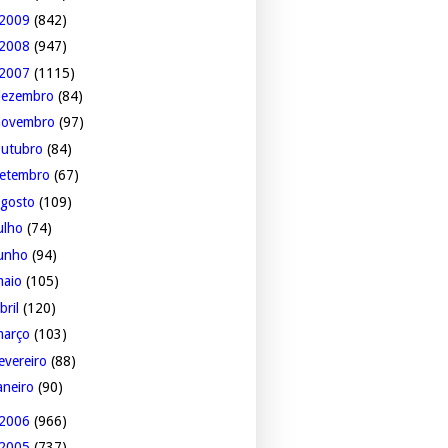
2009
(842)
2008
(947)
2007
(1115)
dezembro
(84)
novembro
(97)
outubro
(84)
setembro
(67)
agosto
(109)
ulho
(74)
junho
(94)
maio
(105)
bril
(120)
março
(103)
evereiro
(88)
aneiro
(90)
2006
(966)
2005
(737)