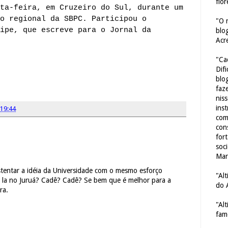
flor
ta-feira, em Cruzeiro do Sul, durante um
o regional da SBPC. Participou o
"O 
ipe, que escreve para o Jornal da
blo
Acr
"Ca
Dif
blo
faze
nis
ins
19:44
com
con
for
soc
Mar
stentar a idéia da Universidade com o mesmo esforço
"Al
o la no Juruá? Cadê? Cadê? Se bem que é melhor para a
do 
ra.
"Al
fam