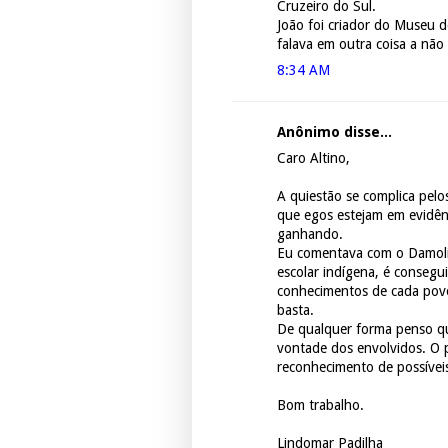
Cruzeiro do Sul.
João foi criador do Museu 
falava em outra coisa a não 
8:34 AM
Anônimo disse...
Caro Altino,
A quiestão se complica pelos
que egos estejam em evidênc
ganhando.
Eu comentava com o Damolin 
escolar indígena, é consegui
conhecimentos de cada povo
basta.
De qualquer forma penso que
vontade dos envolvidos. O p
reconhecimento de possíveis
Bom trabalho.
Lindomar Padilha