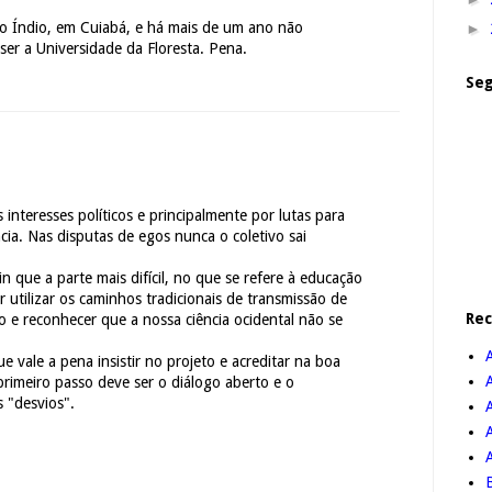
do Índio, em Cuiabá, e há mais de um ano não
►
ser a Universidade da Floresta. Pena.
Seg
 interesses políticos e principalmente por lutas para
ia. Nas disputas de egos nunca o coletivo sai
que a parte mais difícil, no que se refere à educação
r utilizar os caminhos tradicionais de transmissão de
Re
 e reconhecer que a nossa ciência ocidental não se
 vale a pena insistir no projeto e acreditar na boa
rimeiro passo deve ser o diálogo aberto e o
 "desvios".
A
B