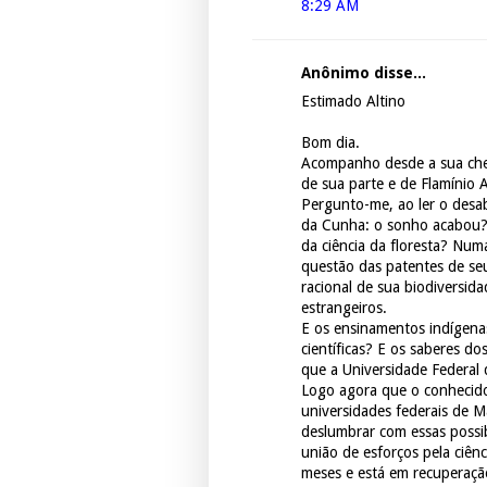
8:29 AM
Anônimo disse...
Estimado Altino
Bom dia.
Acompanho desde a sua cheg
de sua parte e de Flamínio A
Pergunto-me, ao ler o desa
da Cunha: o sonho acabou?
da ciência da floresta? Num
questão das patentes de se
racional de sua biodiversid
estrangeiros.
E os ensinamentos indígena
científicas? E os saberes d
que a Universidade Federal 
Logo agora que o conhecido
universidades federais de 
deslumbrar com essas possib
união de esforços pela ciênc
meses e está em recuperaçã