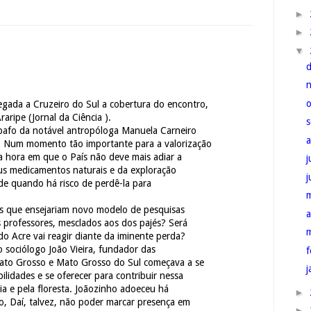
►
►
▼
ada a Cruzeiro do Sul a cobertura do encontro,
raripe (Jornal da Ciência ).
bafo da notável antropóloga Manuela Carneiro
 Num momento tão importante para a valorização
a hora em que o País não deve mais adiar a
j
us medicamentos naturais e da exploração
ade quando há risco de perdê-la para
s que ensejariam novo modelo de pesquisas
a
os professores, mesclados aos dos pajés? Será
do Acre vai reagir diante da iminente perda?
 sociólogo João Vieira, fundador das
f
Mato Grosso e Mato Grosso do Sul começava a se
j
ilidades e se oferecer para contribuir nessa
ia e pela floresta. Joãozinho adoeceu há
►
o, Daí, talvez, não poder marcar presença em
►