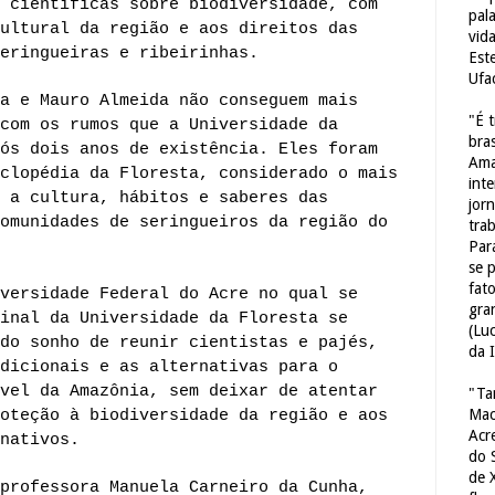
 científicas sobre biodiversidade, com
pal
ultural da região e aos direitos das
vid
eringueiras e ribeirinhas.
Est
Ufa
a e Mauro Almeida não conseguem mais
"É 
com os rumos que a Universidade da
bras
ós dois anos de existência. Eles foram
Ama
clopédia da Floresta, considerado o mais
int
 a cultura, hábitos e saberes das
jorn
omunidades de seringueiros da região do
tra
Par
se 
fat
versidade Federal do Acre no qual se
gra
inal da Universidade da Floresta se
(Lu
do sonho de reunir cientistas e pajés,
da 
dicionais e as alternativas para o
vel da Amazônia, sem deixar de atentar
"Ta
Mac
oteção à biodiversidade da região e aos
Acr
nativos.
do 
de 
professora Manuela Carneiro da Cunha,