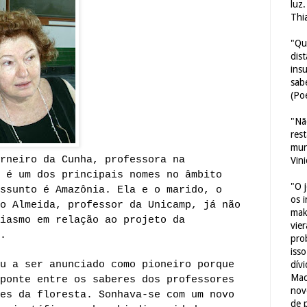
luz
Thi
"Qu
dis
ins
sab
(Poe
"Nã
res
mun
rneiro da Cunha, professora na
Vin
 é um dos principais nomes no âmbito
"O 
ssunto é Amazônia. Ela e o marido, o
os 
o Almeida, professor da Unicamp, já não
mak
iasmo em relação ao projeto da
vie
.
pro
iss
u a ser anunciado como pioneiro porque
dív
Mac
ponte entre os saberes dos professores
nov
es da floresta. Sonhava-se com um novo
de 