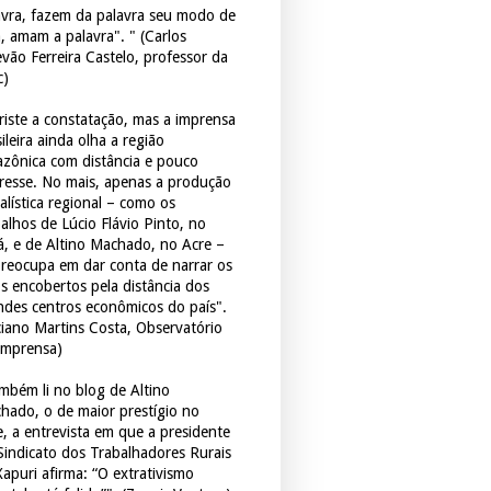
avra, fazem da palavra seu modo de
a, amam a palavra". " (Carlos
evão Ferreira Castelo, professor da
c)
triste a constatação, mas a imprensa
ileira ainda olha a região
zônica com distância e pouco
eresse. No mais, apenas a produção
alística regional – como os
balhos de Lúcio Flávio Pinto, no
á, e de Altino Machado, no Acre –
preocupa em dar conta de narrar os
os encobertos pela distância dos
ndes centros econômicos do país".
ciano Martins Costa, Observatório
Imprensa)
mbém li no blog de Altino
hado, o de maior prestígio no
e, a entrevista em que a presidente
Sindicato dos Trabalhadores Rurais
Xapuri afirma: “O extrativismo