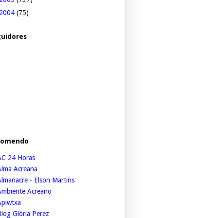
2004
(75)
uidores
comendo
AC 24 Horas
Alma Acreana
lmanacre - Elson Martins
Ambiente Acreano
Apiwtxa
log Glória Perez