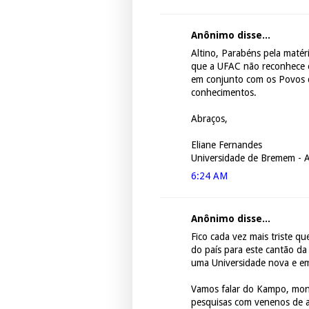
Anônimo disse...
Altino, Parabéns pela maté
que a UFAC não reconhece e
em conjunto com os Povos d
conhecimentos.
Abraços,
Eliane Fernandes
Universidade de Bremem - 
6:24 AM
Anônimo disse...
Fico cada vez mais triste q
do país para este cantão d
uma Universidade nova e em v
Vamos falar do Kampo, mont
pesquisas com venenos de a