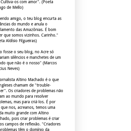
. Cultiva-os com amor". (Poeta
ago de Mello)
erido amigo, o teu blog encurta as
tâncias do mundo e anula o
ulamento das Amazônias. É bom
er que somos vizinhos. Carinho."
ta Aldísio Filgueiras)
o fosse o seu blog, no Acre só
tariam silêncios e manchetes de um
do que não é o nosso" (Marcos
icius Neves)
jornalista Altino Machado é o que
ingleses chamam de "trouble-
er". Os criadores de problemas não
ram ao mundo para resolver
blemas, mas para criá-los. É por
o que nos, acreanos, temos uma
ida muito grande com Altino
hado, pois criar problemas é criar
os campos de reflexão. "Criadores
problemas têm o domínio da