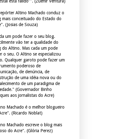
estal está falido”". (Zuenir Ventura)
repórter Altino Machado conduz o
g mais conceituado do Estado do
e". (Josias de Souza)
da um pode fazer o seu blog.
icilmente vão ter a qualidade do
g do Altino. Mas cada um pode
r o seu. O Altino se especializou
so. Qualquer garoto pode fazer um
trumento poderoso de
unicação, de denúncia, de
strução de uma idéia nova ou do
talecimento de um paradigma de
iedade." (Governador Binho
ques aos jornalistas do Acre)
tino Machado é o melhor blogueiro
Acre". (Ricardo Noblat)
tino Machado escreve o blog mais
oso do Acre". (Glória Perez)