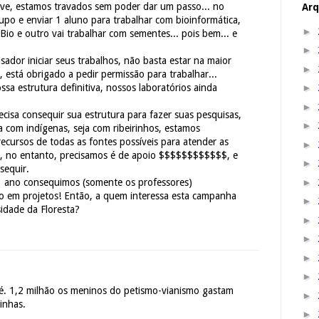
eve, estamos travados sem poder dar um passo... no
Arq
 grupo e enviar 1 aluno para trabalhar com bioinformática,
►
Bio e outro vai trabalhar com sementes... pois bem... e
►
ador iniciar seus trabalhos, não basta estar na maior
►
 está obrigado a pedir permissão para trabalhar...
►
sa estrutura definitiva, nossos laboratórios ainda
►
ecisa consequir sua estrutura para fazer suas pesquisas,
►
ja com indígenas, seja com ribeirinhos, estamos
ecursos de todas as fontes possíveis para atender as
►
, no entanto, precisamos é de apoio $$$$$$$$$$$$, e
►
sequir.
►
1 ano consequimos (somente os professores)
 em projetos! Então, a quem interessa esta campanha
►
sidade da Floresta?
►
►
►
►
é. 1,2 milhão os meninos do petismo-vianismo gastam
►
inhas.
►