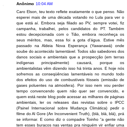
Anônimo
10:04 AM
Caro Elson, teu texto reflete exatamente o que penso. Não
esperei mais de uma década votando no Lula para ver o
que está aí. Embora seja filiado ao PV, sempre votei, fiz
campanha, trabalhei, pelos candidatos do PT. Também
estou decepcionada com o Tião, embora reconheça os
seus méritos, mas, essa foi a gota d’água. Estive mês
passado na Aldeia Nova Esperança (Yawanawá) onde
soube do acontecido lamentável. Todos são sabedores dos
danos sociais e ambientais que a prospecção (em terras
indígenas principalmente) causará, porque os
ambientalistas vêm dizendo isso há trinta anos. E hoje nós
sofremos as conseqüências lamentáveis no mundo todo
dos efeitos do uso de combustíveis fósseis (emissão de
gases poluentes na atmosfera). Por isso nem vou perder
tempo convencendo quem não quer ser convencido, e
quem está neste blog pode acessar as milhares de páginas
ambientais, ler os releases das revistas sobre o IPCC
(Painel Internacional sobre Mudança Climática) pedir o
filme do Al Gore (An Inconvenient Truth), (blá, blá, blá), prá
se informar. E como diz o compadre Toinho “a gente não
tem esses buracos nas ventas pra ninguém vir enfiar uma