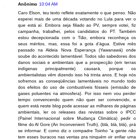
Anônimo
10:04 AM
Caro Elson, teu texto reflete exatamente o que penso. Não
esperei mais de uma década votando no Lula para ver o
que está aí. Embora seja filiado ao PV, sempre votei, fiz
campanha, trabalhei, pelos candidatos do PT. Também
estou decepcionada com o Tião, embora reconheça os
seus méritos, mas, essa foi a gota d’água. Estive mês
passado na Aldeia Nova Esperança (Yawanawá) onde
soube do acontecido lamentável. Todos são sabedores dos
danos sociais e ambientais que a prospecção (em terras
indígenas principalmente) causará, porque os
ambientalistas vêm dizendo isso há trinta anos. E hoje nós
sofremos as conseqüências lamentáveis no mundo todo
dos efeitos do uso de combustíveis fósseis (emissão de
gases poluentes na atmosfera). Por isso nem vou perder
tempo convencendo quem não quer ser convencido, e
quem está neste blog pode acessar as milhares de páginas
ambientais, ler os releases das revistas sobre o IPCC
(Painel Internacional sobre Mudança Climática) pedir o
filme do Al Gore (An Inconvenient Truth), (blá, blá, blá), prá
se informar. E como diz o compadre Toinho “a gente não
tem esses buracos nas ventas pra ninguém vir enfiar uma