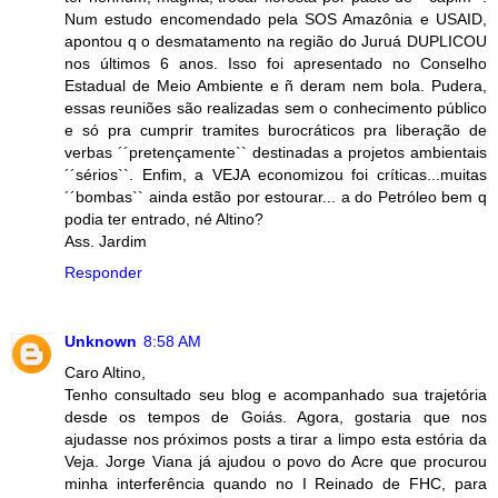
Num estudo encomendado pela SOS Amazônia e USAID,
apontou q o desmatamento na região do Juruá DUPLICOU
nos últimos 6 anos. Isso foi apresentado no Conselho
Estadual de Meio Ambiente e ñ deram nem bola. Pudera,
essas reuniões são realizadas sem o conhecimento público
e só pra cumprir tramites burocráticos pra liberação de
verbas ´´pretençamente`` destinadas a projetos ambientais
´´sérios``. Enfim, a VEJA economizou foi críticas...muitas
´´bombas`` ainda estão por estourar... a do Petróleo bem q
podia ter entrado, né Altino?
Ass. Jardim
Responder
Unknown
8:58 AM
Caro Altino,
Tenho consultado seu blog e acompanhado sua trajetória
desde os tempos de Goiás. Agora, gostaria que nos
ajudasse nos próximos posts a tirar a limpo esta estória da
Veja. Jorge Viana já ajudou o povo do Acre que procurou
minha interferência quando no I Reinado de FHC, para