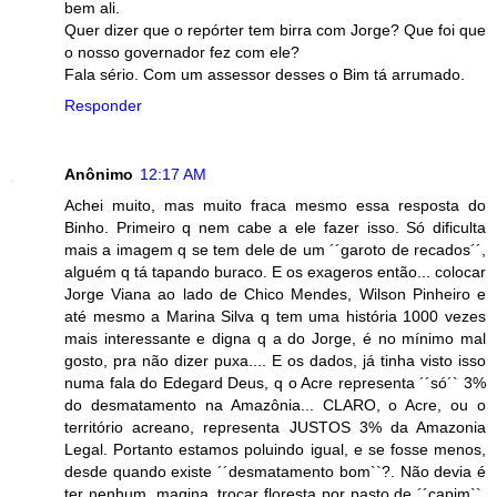
bem ali.
Quer dizer que o repórter tem birra com Jorge? Que foi que
o nosso governador fez com ele?
Fala sério. Com um assessor desses o Bim tá arrumado.
Responder
Anônimo
12:17 AM
Achei muito, mas muito fraca mesmo essa resposta do
Binho. Primeiro q nem cabe a ele fazer isso. Só dificulta
mais a imagem q se tem dele de um ´´garoto de recados´´,
alguém q tá tapando buraco. E os exageros então... colocar
Jorge Viana ao lado de Chico Mendes, Wilson Pinheiro e
até mesmo a Marina Silva q tem uma história 1000 vezes
mais interessante e digna q a do Jorge, é no mínimo mal
gosto, pra não dizer puxa.... E os dados, já tinha visto isso
numa fala do Edegard Deus, q o Acre representa ´´só´` 3%
do desmatamento na Amazônia... CLARO, o Acre, ou o
território acreano, representa JUSTOS 3% da Amazonia
Legal. Portanto estamos poluindo igual, e se fosse menos,
desde quando existe ´´desmatamento bom``?. Não devia é
ter nenhum, magina, trocar floresta por pasto de ´´capim``.