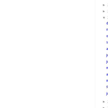
►
►
▼
j
a
f
j
►
►