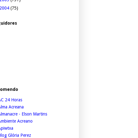
2004
(75)
uidores
comendo
AC 24 Horas
Alma Acreana
lmanacre - Elson Martins
Ambiente Acreano
Apiwtxa
log Glória Perez