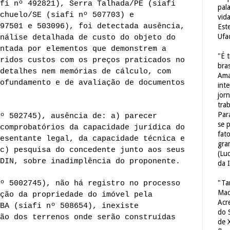
fi nº 492821), Serra Talhada/PE (siafi
pal
chuelo/SE (siafi nº 507703) e
vid
97501 e 503096), foi detectada ausência,
Est
Ufa
nálise detalhada de custo do objeto do
ntada por elementos que demonstrem a
"É 
ridos custos com os preços praticados no
bras
detalhes nem memórias de cálculo, com
Ama
ofundamento e de avaliação de documentos
int
jorn
tra
Par
º 502745), ausência de: a) parecer
se 
comprobatórios da capacidade jurídica do
fat
esentante legal, da capacidade técnica e
gra
c) pesquisa do concedente junto aos seus
(Lu
DIN, sobre inadimplência do proponente.
da 
"Ta
º 5002745), não há registro no processo
Mac
ção da propriedade do imóvel pela
Acr
BA (siafi nº 508654), inexiste
do 
ão dos terrenos onde serão construídas
de 