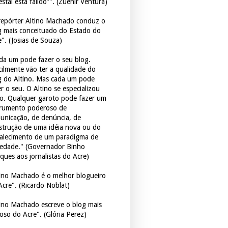
estal está falido”". (Zuenir Ventura)
repórter Altino Machado conduz o
g mais conceituado do Estado do
e". (Josias de Souza)
da um pode fazer o seu blog.
icilmente vão ter a qualidade do
g do Altino. Mas cada um pode
r o seu. O Altino se especializou
so. Qualquer garoto pode fazer um
trumento poderoso de
unicação, de denúncia, de
strução de uma idéia nova ou do
talecimento de um paradigma de
iedade." (Governador Binho
ques aos jornalistas do Acre)
tino Machado é o melhor blogueiro
Acre". (Ricardo Noblat)
tino Machado escreve o blog mais
oso do Acre". (Glória Perez)