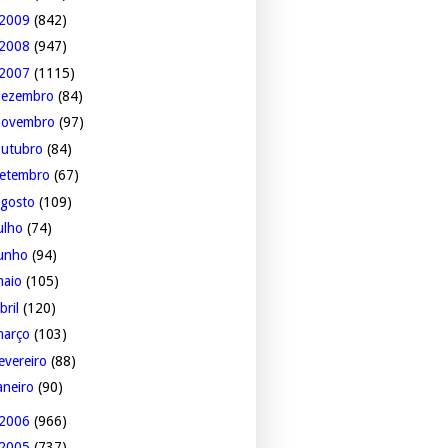
2009
(842)
2008
(947)
2007
(1115)
dezembro
(84)
novembro
(97)
outubro
(84)
setembro
(67)
agosto
(109)
ulho
(74)
junho
(94)
maio
(105)
bril
(120)
março
(103)
evereiro
(88)
aneiro
(90)
2006
(966)
2005
(737)