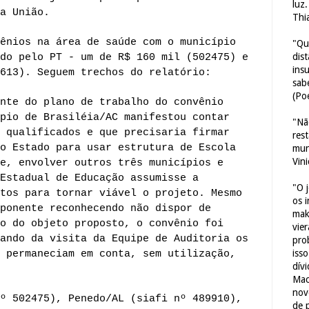
luz
a União.
Thi
ênios na área de saúde com o município
"Qu
dis
do pelo PT - um de R$ 160 mil (502475) e
ins
613). Seguem trechos do relatório:
sab
(Poe
nte do plano de trabalho do convênio
pio de Brasiléia/AC manifestou contar
"Nã
 qualificados e que precisaria firmar
res
o Estado para usar estrutura de Escola
mun
Vin
e, envolver outros três municípios e
Estadual de Educação assumisse a
"O 
tos para tornar viável o projeto. Mesmo
os 
ponente reconhecendo não dispor de
mak
o do objeto proposto, o convênio foi
vie
ando da visita da Equipe de Auditoria os
pro
iss
 permaneciam em conta, sem utilização,
dív
Mac
nov
º 502475), Penedo/AL (siafi nº 489910),
de 