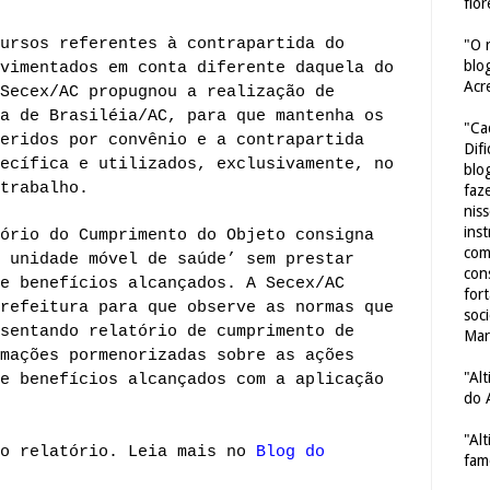
flor
ursos referentes à contrapartida do
"O 
blo
vimentados em conta diferente daquela do
Acr
Secex/AC propugnou a realização de
a de Brasiléia/AC, para que mantenha os
"Ca
eridos por convênio e a contrapartida
Dif
ecífica e utilizados, exclusivamente, no
blo
trabalho.
faze
nis
ins
ório do Cumprimento do Objeto consigna
com
 unidade móvel de saúde’ sem prestar
con
e benefícios alcançados. A Secex/AC
for
refeitura para que observe as normas que
soc
sentando relatório de cumprimento de
Mar
mações pormenorizadas sobre as ações
"Al
e benefícios alcançados com a aplicação
do 
"Al
o relatório. Leia mais no
Blog do
fam