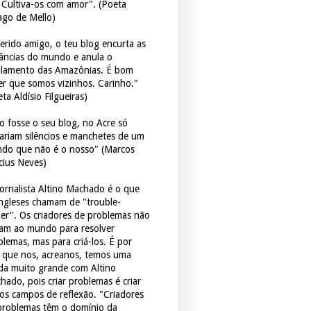
. Cultiva-os com amor". (Poeta
ago de Mello)
erido amigo, o teu blog encurta as
tâncias do mundo e anula o
ulamento das Amazônias. É bom
er que somos vizinhos. Carinho."
ta Aldísio Filgueiras)
o fosse o seu blog, no Acre só
tariam silêncios e manchetes de um
do que não é o nosso" (Marcos
icius Neves)
jornalista Altino Machado é o que
ingleses chamam de "trouble-
er". Os criadores de problemas não
ram ao mundo para resolver
blemas, mas para criá-los. É por
o que nos, acreanos, temos uma
ida muito grande com Altino
hado, pois criar problemas é criar
os campos de reflexão. "Criadores
problemas têm o domínio da