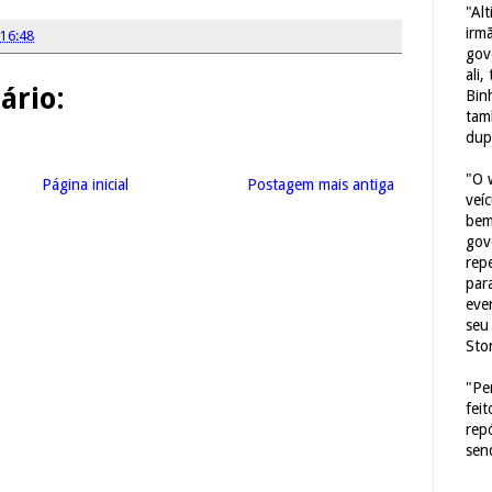
"Al
irm
16:48
gov
ali,
rio:
Bin
tam
dup
"O 
Página inicial
Postagem mais antiga
veí
bem
gov
repe
para
eve
seu 
Sto
"Pe
fei
rep
sen