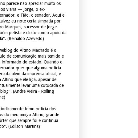
tino parece não apreciar muito os
ãos Viana — Jorge, o ex-
ernador, e Tião, o senador. Aqui e
 talvez eu note certa simpatia por
ho Marques, sucessor de Jorge,
bém petista e eleito com o apoio da
la". (Reinaldo Azevedo)
weblog do Altino Machado é o
culo de comunicação mais temido e
 informado do estado. Quando o
ernador quer que alguma notícia
rcuta além da imprensa oficial, é
 Altino que ele liga, apesar de
ntualmente levar uma cutucada de
blog". (André Vieira - Rolling
ne)
riodicamente tomo notícia dos
tos do meu amigo Altino, grande
órter que sempre foi e continua
do". (Edilson Martins)