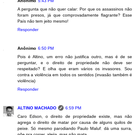
Anônimo
5:43 PM
A pergunta que não quer calar: Por que os assassinos não
foram presos, já que comprovadamente flagrante? Esse
País não tem jeito mesmo!
Responder
Anônimo
6:50 PM
Pois é Altino, um erro não justifica outro, mas é de se
perguntar, e o direito de propriedade não deve ser
respeitado? E olha que eram vários os invasores. Sou
contra a violência em todos os sentidos (invasão também é
violência)
Responder
ALTINO MACHADO
6:59 PM
Caro Edson, o direito de propriedade existe, mas não
agrega o direito de matar por causa de alguns quilos de
peixe. Só mesmo parodiando Paulo Maluf: dá uma surra,
põe pra correr, aleija, mas não mata.