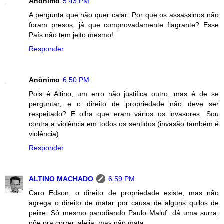
Anônimo
5:43 PM
A pergunta que não quer calar: Por que os assassinos não
foram presos, já que comprovadamente flagrante? Esse
País não tem jeito mesmo!
Responder
Anônimo
6:50 PM
Pois é Altino, um erro não justifica outro, mas é de se
perguntar, e o direito de propriedade não deve ser
respeitado? E olha que eram vários os invasores. Sou
contra a violência em todos os sentidos (invasão também é
violência)
Responder
ALTINO MACHADO
6:59 PM
Caro Edson, o direito de propriedade existe, mas não
agrega o direito de matar por causa de alguns quilos de
peixe. Só mesmo parodiando Paulo Maluf: dá uma surra,
põe pra correr, aleija, mas não mata.