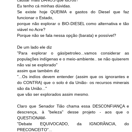
causar mais DANOS que lucros?
Eu tenho cá minhas dúvidas.
Se existe hoje QUEIMA e gastos do Diesel que faz
funcionar o Estado,
porque não explorar o BIO-DIESEL como alternativa e tão
viável no Acre?
Porque não se fala nessa opção (barata) e possível?
De um lado ele diz
"Para explorar o gás/petroleo...vamos considerar as
populações indígenas e o meio-ambiente.. se não quiserem
não vai se explorado"
assim que também diz
"...Os indíos devem entender (assim que os ignorantes e
do CONTRA) que o solo é da União- os recursos minerais
são da União..."
que vão ser explorados assim mesmo.
Claro que Senador Tião chama essa DESCONFIANÇA e
descrença, à "beleza" desse projeto - aos que o
QUESTIONAM-
"Debate EQUIVOCADO, da IGNORÂNCIA, do
PRECONCEITO"...