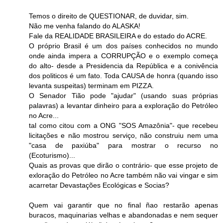
Temos o direito de QUESTIONAR, de duvidar, sim.
Não me venha falando do ALASKA!
Fale da REALIDADE BRASILEIRA e do estado do ACRE.
O próprio Brasil é um dos países conhecidos no mundo
onde ainda impera a CORRUPÇÃO e o exemplo começa
do alto- desde a Presidencia da República e a conivência
dos politicos é um fato. Toda CAUSA de honra (quando isso
levanta suspeitas) terminam em PIZZA.
O Senador Tião pode "ajudar" (usando suas próprias
palavras) a levantar dinheiro para a exploração do Petróleo
no Acre...
tal como citou com a ONG "SOS Amazônia"- que recebeu
licitações e não mostrou serviço, não construiu nem uma
"casa de paxiúba" para mostrar o recurso no
(Ecoturismo)...
Quais as provas que dirão o contrário- que esse projeto de
exloração do Petróleo no Acre também não vai vingar e sim
acarretar Devastações Ecológicas e Socias?
Quem vai garantir que no final ñao restarão apenas
buracos, maquinarias velhas e abandonadas e nem sequer