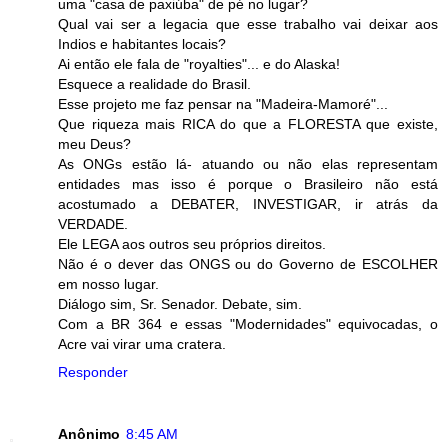
uma "casa de paxiúba" de pé no lugar?
Qual vai ser a legacia que esse trabalho vai deixar aos
Indios e habitantes locais?
Ai então ele fala de "royalties"... e do Alaska!
Esquece a realidade do Brasil.
Esse projeto me faz pensar na "Madeira-Mamoré"...
Que riqueza mais RICA do que a FLORESTA que existe,
meu Deus?
As ONGs estão lá- atuando ou não elas representam
entidades mas isso é porque o Brasileiro não está
acostumado a DEBATER, INVESTIGAR, ir atrás da
VERDADE.
Ele LEGA aos outros seu próprios direitos.
Não é o dever das ONGS ou do Governo de ESCOLHER
em nosso lugar.
Diálogo sim, Sr. Senador. Debate, sim.
Com a BR 364 e essas "Modernidades" equivocadas, o
Acre vai virar uma cratera.
Responder
Anônimo
8:45 AM