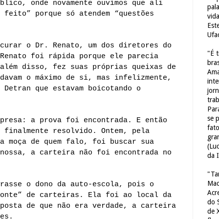
blico, onde novamente ouvimos que ali
pal
 feito” porque só atendem “questões
vid
Est
Ufa
curar o Dr. Renato, um dos diretores do
"É 
Renato foi rápida porque ele parecia
bras
além disso, fez suas próprias queixas de
Ama
davam o máximo de si, mas infelizmente,
int
 Detran que estavam boicotando o
jorn
tra
Par
se 
presa: a prova foi encontrada. E então
fat
 finalmente resolvido. Ontem, pela
gra
a moça de quem falo, foi buscar sua
(Lu
nossa, a carteira não foi encontrada no
da 
"Ta
Mac
rasse o dono da auto-escola, pois o
Acr
onte” de carteiras. Ela foi ao local da
do 
posta de que não era verdade, a carteira
de 
es.