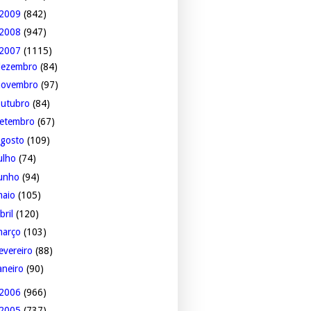
2009
(842)
2008
(947)
2007
(1115)
dezembro
(84)
novembro
(97)
outubro
(84)
setembro
(67)
agosto
(109)
ulho
(74)
junho
(94)
maio
(105)
bril
(120)
março
(103)
evereiro
(88)
aneiro
(90)
2006
(966)
2005
(737)