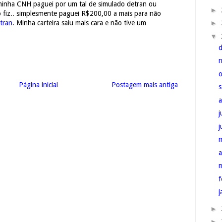
minha CNH paguei por um tal de simulado detran ou
►
o fiz.. simplesmente paguei R$200,00 a mais para não
►
tran
. Minha carteira saiu mais cara e não tive um
▼
Página inicial
Postagem mais antiga
j
a
f
j
►
►