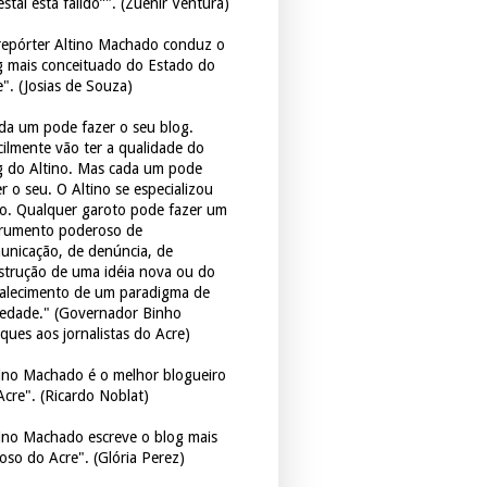
estal está falido”". (Zuenir Ventura)
repórter Altino Machado conduz o
g mais conceituado do Estado do
e". (Josias de Souza)
da um pode fazer o seu blog.
icilmente vão ter a qualidade do
g do Altino. Mas cada um pode
r o seu. O Altino se especializou
so. Qualquer garoto pode fazer um
trumento poderoso de
unicação, de denúncia, de
strução de uma idéia nova ou do
talecimento de um paradigma de
iedade." (Governador Binho
ques aos jornalistas do Acre)
tino Machado é o melhor blogueiro
Acre". (Ricardo Noblat)
tino Machado escreve o blog mais
oso do Acre". (Glória Perez)