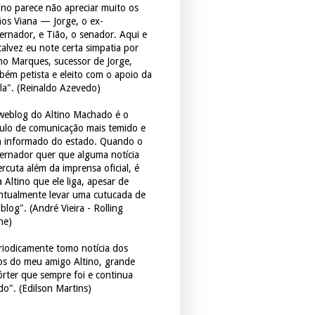
tino parece não apreciar muito os
ãos Viana — Jorge, o ex-
ernador, e Tião, o senador. Aqui e
 talvez eu note certa simpatia por
ho Marques, sucessor de Jorge,
bém petista e eleito com o apoio da
la". (Reinaldo Azevedo)
weblog do Altino Machado é o
culo de comunicação mais temido e
 informado do estado. Quando o
ernador quer que alguma notícia
rcuta além da imprensa oficial, é
 Altino que ele liga, apesar de
ntualmente levar uma cutucada de
blog". (André Vieira - Rolling
ne)
riodicamente tomo notícia dos
tos do meu amigo Altino, grande
órter que sempre foi e continua
do". (Edilson Martins)