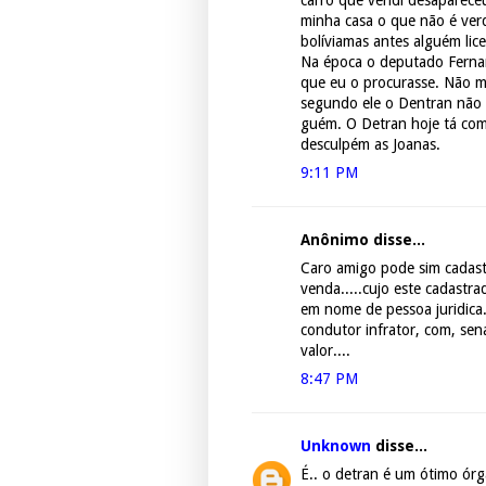
carro que vendi desapareceu
minha casa o que não é verd
bolíviamas antes alguém li
Na época o deputado Fernan
que eu o procurasse. Não m
segundo ele o Dentran não 
guém. O Detran hoje tá co
desculpém as Joanas.
9:11 PM
Anônimo disse...
Caro amigo pode sim cadast
venda.....cujo este cadast
em nome de pessoa juridica.
condutor infrator, com, sen
valor....
8:47 PM
Unknown
disse...
É.. o detran é um ótimo ór