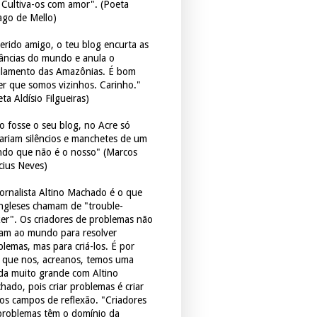
. Cultiva-os com amor". (Poeta
ago de Mello)
erido amigo, o teu blog encurta as
tâncias do mundo e anula o
ulamento das Amazônias. É bom
er que somos vizinhos. Carinho."
ta Aldísio Filgueiras)
o fosse o seu blog, no Acre só
tariam silêncios e manchetes de um
do que não é o nosso" (Marcos
icius Neves)
jornalista Altino Machado é o que
ingleses chamam de "trouble-
er". Os criadores de problemas não
ram ao mundo para resolver
blemas, mas para criá-los. É por
o que nos, acreanos, temos uma
ida muito grande com Altino
hado, pois criar problemas é criar
os campos de reflexão. "Criadores
problemas têm o domínio da