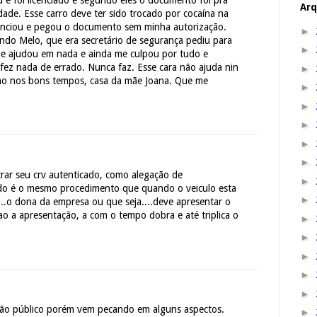
 e foi licenciado e segundo eles o documento foi pra
Arq
ade. Esse carro deve ter sido trocado por cocaína na
cenciou e pegou o documento sem minha autorização.
►
do Melo, que era secretário de segurança pediu para
►
e ajudou em nada e ainda me culpou por tudo e
fez nada de errado. Nunca faz. Esse cara não ajuda nin
►
mo nos bons tempos, casa da mãe Joana. Que me
►
►
►
►
►
rar seu crv autenticado, como alegação de
►
rado é o mesmo procedimento que quando o veiculo esta
►
..o dona da empresa ou que seja....deve apresentar o
ao a apresentação, a com o tempo dobra e até triplica o
►
►
►
►
►
gão público porém vem pecando em alguns aspectos.
►