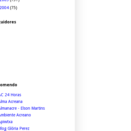
2004
(75)
uidores
comendo
AC 24 Horas
Alma Acreana
lmanacre - Elson Martins
Ambiente Acreano
Apiwtxa
log Glória Perez