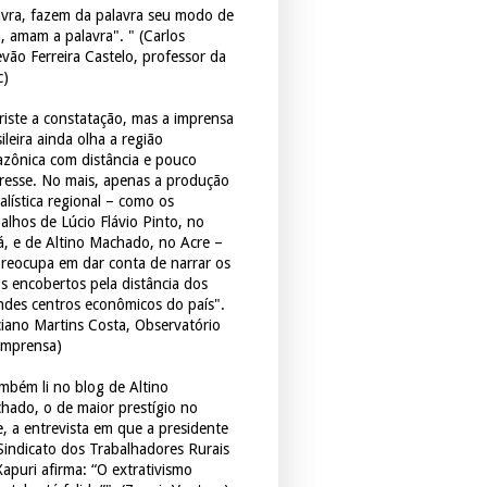
avra, fazem da palavra seu modo de
a, amam a palavra". " (Carlos
evão Ferreira Castelo, professor da
c)
triste a constatação, mas a imprensa
ileira ainda olha a região
zônica com distância e pouco
eresse. No mais, apenas a produção
alística regional – como os
balhos de Lúcio Flávio Pinto, no
á, e de Altino Machado, no Acre –
preocupa em dar conta de narrar os
os encobertos pela distância dos
ndes centros econômicos do país".
ciano Martins Costa, Observatório
Imprensa)
mbém li no blog de Altino
hado, o de maior prestígio no
e, a entrevista em que a presidente
Sindicato dos Trabalhadores Rurais
Xapuri afirma: “O extrativismo