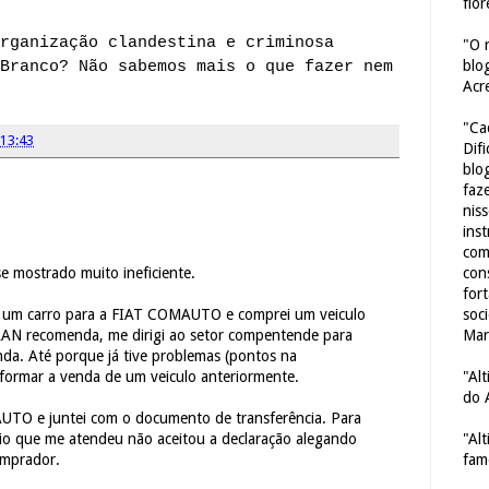
flor
rganização clandestina e criminosa
"O 
blo
Branco? Não sabemos mais o que fazer nem
Acr
"Ca
13:43
Dif
blo
faze
nis
ins
com
con
 mostrado muito ineficiente.
for
soc
um carro para a FIAT COMAUTO e comprei um veiculo
Mar
N recomenda, me dirigi ao setor compentende para
da. Até porque já tive problemas (pontos na
"Al
nformar a venda de um veiculo anteriormente.
do 
AUTO e juntei com o documento de transferência. Para
"Al
rio que me atendeu não aceitou a declaração alegando
fam
omprador.