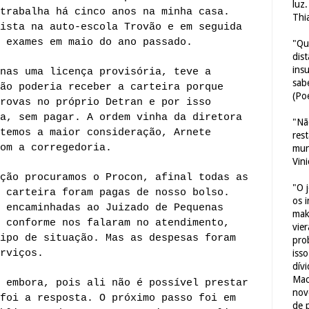
luz
trabalha há cinco anos na minha casa.
Thi
ista na auto-escola Trovão e em seguida
 exames em maio do ano passado.
"Qu
dis
ins
nas uma licença provisória, teve a
sab
ão poderia receber a carteira porque
(Poe
rovas no próprio Detran e por isso
a, sem pagar. A ordem vinha da diretora
"Nã
temos a maior consideração, Arnete
res
om a corregedoria.
mun
Vin
ção procuramos o Procon, afinal todas as
"O 
 carteira foram pagas de nosso bolso.
os 
 encaminhadas ao Juizado de Pequenas
mak
 conforme nos falaram no atendimento,
vie
ipo de situação. Mas as despesas foram
pro
rviços.
iss
dív
Mac
 embora, pois ali não é possível prestar
nov
foi a resposta. O próximo passo foi em
de 