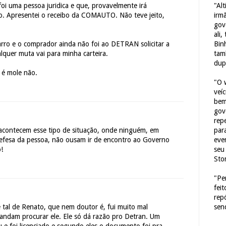
"Al
oi uma pessoa juridica e que, provavelmente irá
irm
ro. Apresentei o receibo da COMAUTO. Não teve jeito,
gov
ali,
Bin
ro e o comprador ainda não foi ao DETRAN solicitar a
tam
alquer muta vai para minha carteira.
dup
 é mole não.
"O 
veí
bem
gov
repe
para
 acontecem esse tipo de situação, onde ninguém, em
eve
 defesa da pessoa, não ousam ir de encontro ao Governo
seu 
!
Sto
"Pe
fei
rep
sen
 tal de Renato, que nem doutor é, fui muito mal
andam procurar ele. Ele só dá razão pro Detran. Um