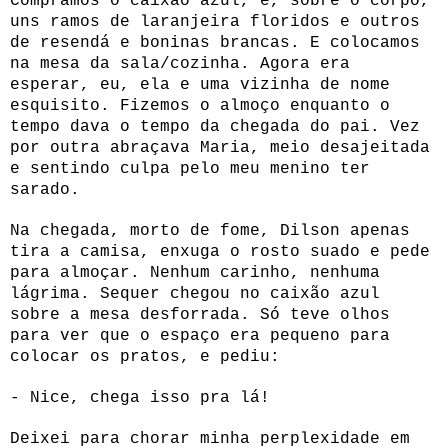
Compramos o caixão azul, e, sobre o corpo,
uns ramos de laranjeira floridos e outros
de resendá e boninas brancas. E colocamos
na mesa da sala/cozinha. Agora era
esperar, eu, ela e uma vizinha de nome
esquisito. Fizemos o almoço enquanto o
tempo dava o tempo da chegada do pai. Vez
por outra abraçava Maria, meio desajeitada
e sentindo culpa pelo meu menino ter
sarado.
Na chegada, morto de fome, Dilson apenas
tira a camisa, enxuga o rosto suado e pede
para almoçar. Nenhum carinho, nenhuma
lágrima. Sequer chegou no caixão azul
sobre a mesa desforrada. Só teve olhos
para ver que o espaço era pequeno para
colocar os pratos, e pediu:
- Nice, chega isso pra lá!
Deixei para chorar minha perplexidade em