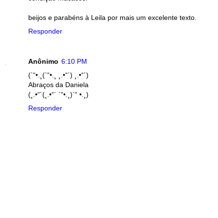
beijos e parabéns à Leila por mais um excelente texto.
Responder
Anônimo
6:10 PM
(`“•.¸(`“•.¸ ¸.•“´) ¸.•“´)
Abraços da Daniela
(¸.•“´(¸.•“´ `“•.¸)`“ •.¸)
Responder