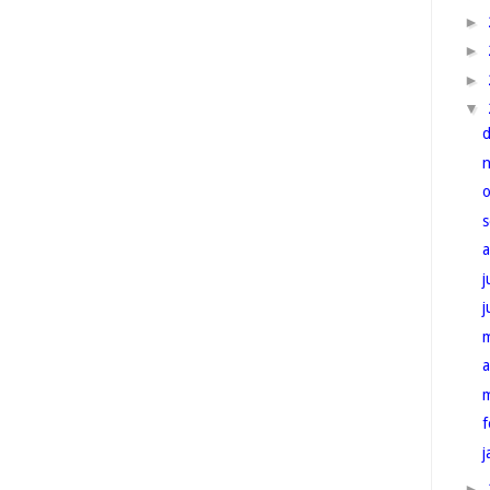
►
►
►
▼
j
a
f
j
►