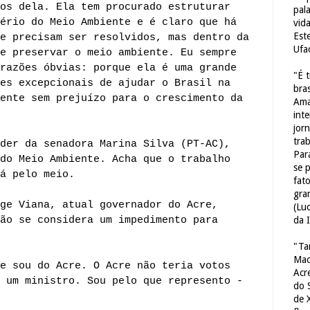
os dela. Ela tem procurado estruturar
pal
ério do Meio Ambiente e é claro que há
vid
Est
e precisam ser resolvidos, mas dentro da
Ufa
e preservar o meio ambiente. Eu sempre
razões óbvias: porque ela é uma grande
"É 
es excepcionais de ajudar o Brasil na
bras
ente sem prejuízo para o crescimento da
Ama
int
jorn
tra
der da senadora Marina Silva (PT-AC),
Par
do Meio Ambiente. Acha que o trabalho
se 
á pelo meio.
fat
gra
ge Viana, atual governador do Acre,
(Lu
ão se considera um impedimento para
da 
"Ta
Mac
e sou do Acre. O Acre não teria votos
Acr
 um ministro. Sou pelo que represento -
do 
de 