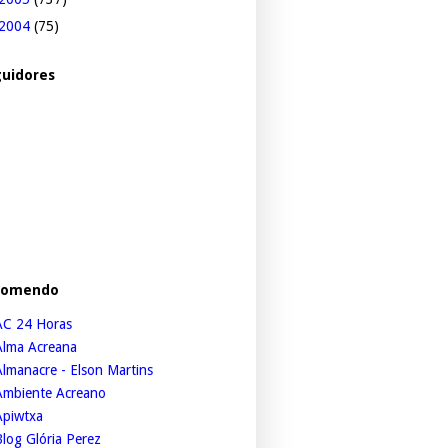
2004
(75)
uidores
comendo
AC 24 Horas
Alma Acreana
lmanacre - Elson Martins
Ambiente Acreano
Apiwtxa
log Glória Perez