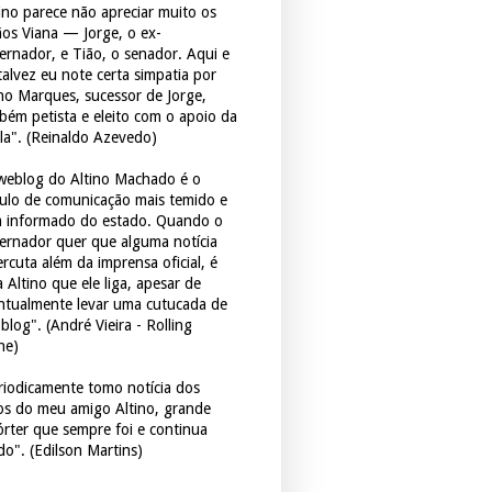
tino parece não apreciar muito os
ãos Viana — Jorge, o ex-
ernador, e Tião, o senador. Aqui e
 talvez eu note certa simpatia por
ho Marques, sucessor de Jorge,
bém petista e eleito com o apoio da
la". (Reinaldo Azevedo)
weblog do Altino Machado é o
culo de comunicação mais temido e
 informado do estado. Quando o
ernador quer que alguma notícia
rcuta além da imprensa oficial, é
 Altino que ele liga, apesar de
ntualmente levar uma cutucada de
blog". (André Vieira - Rolling
ne)
riodicamente tomo notícia dos
tos do meu amigo Altino, grande
órter que sempre foi e continua
do". (Edilson Martins)