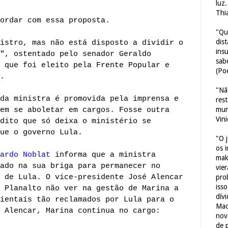
luz
Thi
ordar com essa proposta.
"Qu
dis
istro, mas não está disposto a dividir o
ins
", ostentado pelo senador Geraldo
sab
 que foi eleito pela Frente Popular e
(Poe
.
"Nã
da ministra é promovida pela imprensa e
res
mun
em se aboletar em cargos. Fosse outra
Vin
dito que só deixa o ministério se
ue o governo Lula.
"O 
os 
ardo Noblat
informa que a ministra
mak
ado na sua briga para permanecer no
vie
 de Lula. O vice-presidente José Alencar
pro
iss
 Planalto não ver na gestão de Marina a
dív
ientais tão reclamados por Lula para o
Mac
 Alencar, Marina continua no cargo:
nov
de 