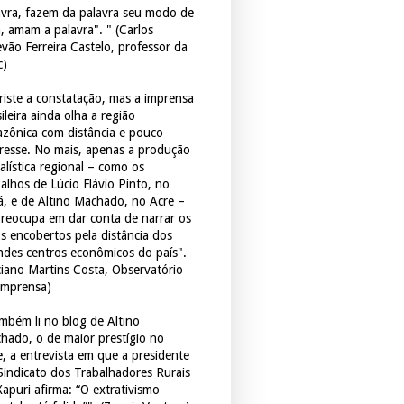
avra, fazem da palavra seu modo de
a, amam a palavra". " (Carlos
evão Ferreira Castelo, professor da
c)
triste a constatação, mas a imprensa
ileira ainda olha a região
zônica com distância e pouco
eresse. No mais, apenas a produção
alística regional – como os
balhos de Lúcio Flávio Pinto, no
á, e de Altino Machado, no Acre –
preocupa em dar conta de narrar os
os encobertos pela distância dos
ndes centros econômicos do país".
ciano Martins Costa, Observatório
Imprensa)
mbém li no blog de Altino
hado, o de maior prestígio no
e, a entrevista em que a presidente
Sindicato dos Trabalhadores Rurais
Xapuri afirma: “O extrativismo