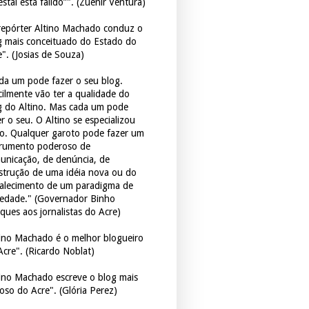
estal está falido”". (Zuenir Ventura)
repórter Altino Machado conduz o
g mais conceituado do Estado do
e". (Josias de Souza)
da um pode fazer o seu blog.
icilmente vão ter a qualidade do
g do Altino. Mas cada um pode
r o seu. O Altino se especializou
so. Qualquer garoto pode fazer um
trumento poderoso de
unicação, de denúncia, de
strução de uma idéia nova ou do
talecimento de um paradigma de
iedade." (Governador Binho
ques aos jornalistas do Acre)
tino Machado é o melhor blogueiro
Acre". (Ricardo Noblat)
tino Machado escreve o blog mais
oso do Acre". (Glória Perez)