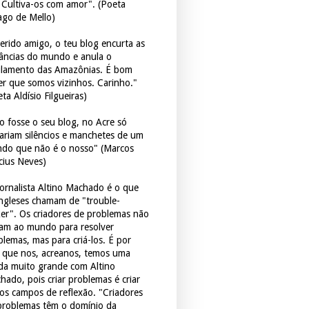
. Cultiva-os com amor". (Poeta
ago de Mello)
erido amigo, o teu blog encurta as
tâncias do mundo e anula o
ulamento das Amazônias. É bom
er que somos vizinhos. Carinho."
ta Aldísio Filgueiras)
o fosse o seu blog, no Acre só
tariam silêncios e manchetes de um
do que não é o nosso" (Marcos
icius Neves)
jornalista Altino Machado é o que
ingleses chamam de "trouble-
er". Os criadores de problemas não
ram ao mundo para resolver
blemas, mas para criá-los. É por
o que nos, acreanos, temos uma
ida muito grande com Altino
hado, pois criar problemas é criar
os campos de reflexão. "Criadores
problemas têm o domínio da