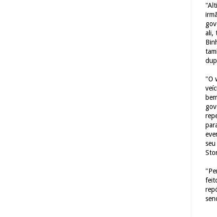
"Al
irm
gov
ali,
Bin
tam
dup
"O 
veí
bem
gov
repe
para
eve
seu 
Sto
"Pe
fei
rep
sen