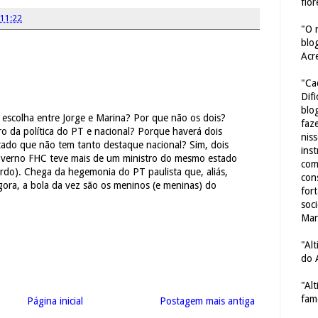
flor
11:22
"O 
blo
Acr
"Ca
Dif
blo
 escolha entre Jorge e Marina? Por que não os dois?
faze
o da política do PT e nacional? Porque haverá dois
nis
tado que não tem tanto destaque nacional? Sim, dois
ins
governo FHC teve mais de um ministro do mesmo estado
com
rdo). Chega da hegemonia do PT paulista que, aliás,
con
Agora, a bola da vez são os meninos (e meninas) do
for
soc
Mar
"Al
do 
"Al
fam
Página inicial
Postagem mais antiga