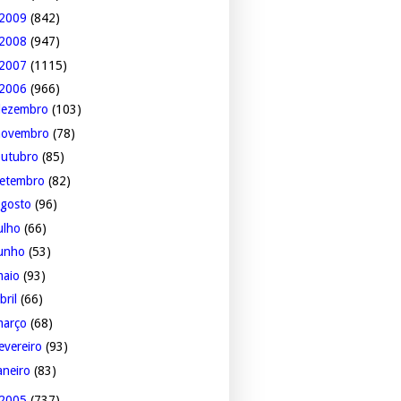
2009
(842)
2008
(947)
2007
(1115)
2006
(966)
dezembro
(103)
novembro
(78)
outubro
(85)
setembro
(82)
agosto
(96)
ulho
(66)
junho
(53)
maio
(93)
bril
(66)
março
(68)
evereiro
(93)
aneiro
(83)
2005
(737)