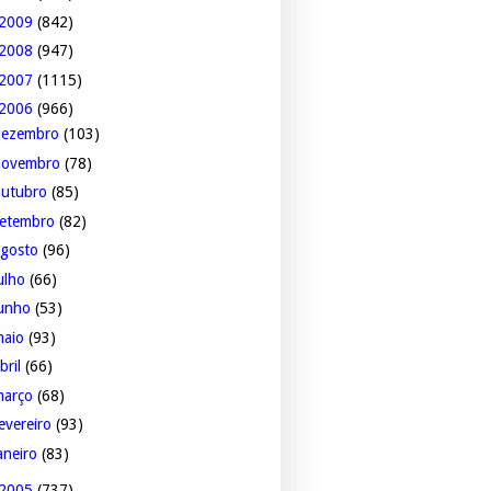
2009
(842)
2008
(947)
2007
(1115)
2006
(966)
dezembro
(103)
novembro
(78)
outubro
(85)
setembro
(82)
agosto
(96)
ulho
(66)
junho
(53)
maio
(93)
bril
(66)
março
(68)
evereiro
(93)
aneiro
(83)
2005
(737)