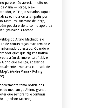
tino parece não apreciar muito os
ãos Viana — Jorge, o ex-
ernador, e Tião, o senador. Aqui e
 talvez eu note certa simpatia por
ho Marques, sucessor de Jorge,
bém petista e eleito com o apoio da
la". (Reinaldo Azevedo)
weblog do Altino Machado é o
culo de comunicação mais temido e
 informado do estado. Quando o
ernador quer que alguma notícia
rcuta além da imprensa oficial, é
 Altino que ele liga, apesar de
ntualmente levar uma cutucada de
blog". (André Vieira - Rolling
ne)
riodicamente tomo notícia dos
tos do meu amigo Altino, grande
órter que sempre foi e continua
do". (Edilson Martins)