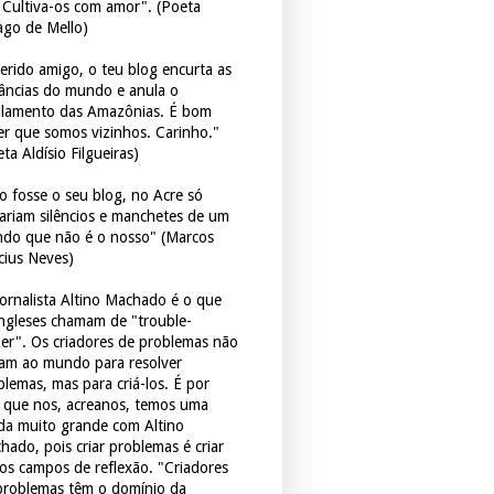
. Cultiva-os com amor". (Poeta
ago de Mello)
erido amigo, o teu blog encurta as
tâncias do mundo e anula o
ulamento das Amazônias. É bom
er que somos vizinhos. Carinho."
ta Aldísio Filgueiras)
o fosse o seu blog, no Acre só
tariam silêncios e manchetes de um
do que não é o nosso" (Marcos
icius Neves)
jornalista Altino Machado é o que
ingleses chamam de "trouble-
er". Os criadores de problemas não
ram ao mundo para resolver
blemas, mas para criá-los. É por
o que nos, acreanos, temos uma
ida muito grande com Altino
hado, pois criar problemas é criar
os campos de reflexão. "Criadores
problemas têm o domínio da