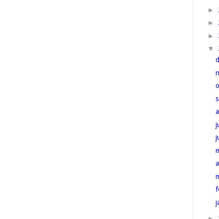
►
►
►
▼
j
a
f
j
►