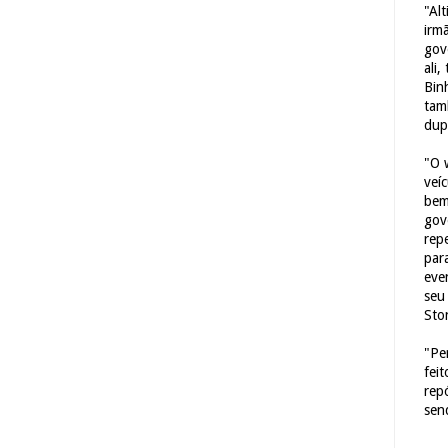
"Al
irm
gov
ali,
Bin
tam
dup
"O 
veí
bem
gov
repe
para
eve
seu 
Sto
"Pe
fei
rep
sen