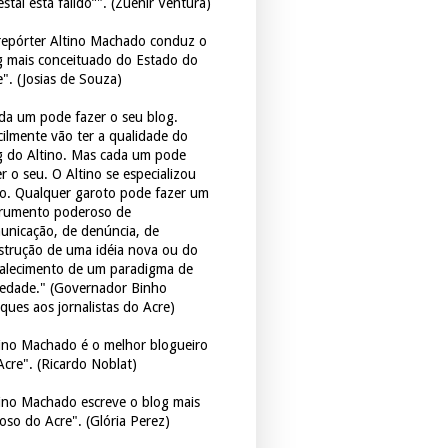
estal está falido”". (Zuenir Ventura)
repórter Altino Machado conduz o
g mais conceituado do Estado do
e". (Josias de Souza)
da um pode fazer o seu blog.
icilmente vão ter a qualidade do
g do Altino. Mas cada um pode
r o seu. O Altino se especializou
so. Qualquer garoto pode fazer um
trumento poderoso de
unicação, de denúncia, de
strução de uma idéia nova ou do
talecimento de um paradigma de
iedade." (Governador Binho
ques aos jornalistas do Acre)
tino Machado é o melhor blogueiro
Acre". (Ricardo Noblat)
tino Machado escreve o blog mais
oso do Acre". (Glória Perez)