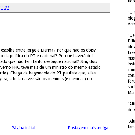
flor
11:22
"O 
blo
Acr
"Ca
Dif
blo
 escolha entre Jorge e Marina? Por que não os dois?
faze
o da política do PT e nacional? Porque haverá dois
nis
tado que não tem tanto destaque nacional? Sim, dois
ins
governo FHC teve mais de um ministro do mesmo estado
com
rdo). Chega da hegemonia do PT paulista que, aliás,
con
Agora, a bola da vez são os meninos (e meninas) do
for
soc
Mar
"Al
do 
"Al
fam
Página inicial
Postagem mais antiga