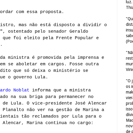
luz
Thi
ordar com essa proposta.
"Qu
dis
istro, mas não está disposto a dividir o
ins
", ostentado pelo senador Geraldo
sab
 que foi eleito pela Frente Popular e
(Poe
.
"Nã
da ministra é promovida pela imprensa e
res
mun
em se aboletar em cargos. Fosse outra
Vin
dito que só deixa o ministério se
ue o governo Lula.
"O 
os 
ardo Noblat
informa que a ministra
mak
ado na sua briga para permanecer no
vie
 de Lula. O vice-presidente José Alencar
pro
iss
 Planalto não ver na gestão de Marina a
dív
ientais tão reclamados por Lula para o
Mac
 Alencar, Marina continua no cargo:
nov
de 