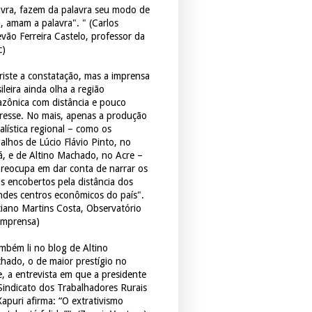
avra, fazem da palavra seu modo de
a, amam a palavra". " (Carlos
evão Ferreira Castelo, professor da
c)
triste a constatação, mas a imprensa
ileira ainda olha a região
zônica com distância e pouco
eresse. No mais, apenas a produção
alística regional – como os
balhos de Lúcio Flávio Pinto, no
á, e de Altino Machado, no Acre –
preocupa em dar conta de narrar os
os encobertos pela distância dos
ndes centros econômicos do país".
ciano Martins Costa, Observatório
Imprensa)
mbém li no blog de Altino
hado, o de maior prestígio no
e, a entrevista em que a presidente
Sindicato dos Trabalhadores Rurais
Xapuri afirma: “O extrativismo