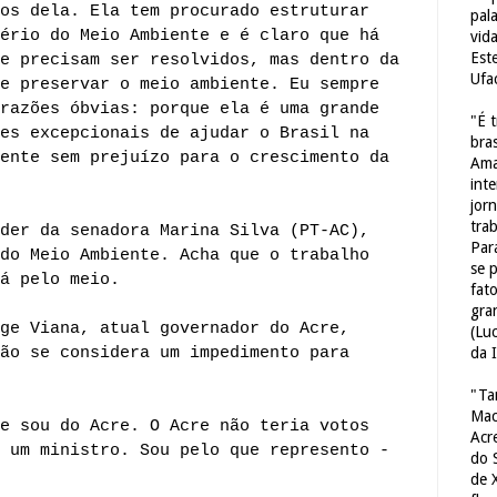
os dela. Ela tem procurado estruturar
pal
ério do Meio Ambiente e é claro que há
vid
Est
e precisam ser resolvidos, mas dentro da
Ufa
e preservar o meio ambiente. Eu sempre
razões óbvias: porque ela é uma grande
"É 
es excepcionais de ajudar o Brasil na
bras
ente sem prejuízo para o crescimento da
Ama
int
jorn
tra
der da senadora Marina Silva (PT-AC),
Par
do Meio Ambiente. Acha que o trabalho
se 
á pelo meio.
fat
gra
ge Viana, atual governador do Acre,
(Lu
ão se considera um impedimento para
da 
"Ta
Mac
e sou do Acre. O Acre não teria votos
Acr
 um ministro. Sou pelo que represento -
do 
de 