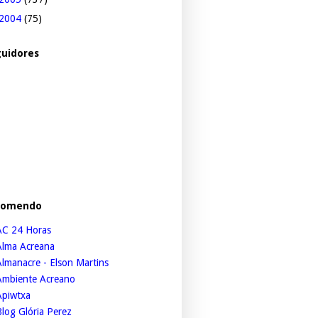
2004
(75)
uidores
comendo
AC 24 Horas
Alma Acreana
lmanacre - Elson Martins
Ambiente Acreano
Apiwtxa
log Glória Perez