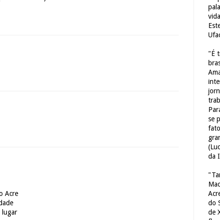
pal
vid
Est
Ufa
"É 
bras
Ama
int
jorn
tra
Par
se 
fat
gra
(Lu
da 
"Ta
Mac
Acr
o Acre
do 
idade
de 
 lugar