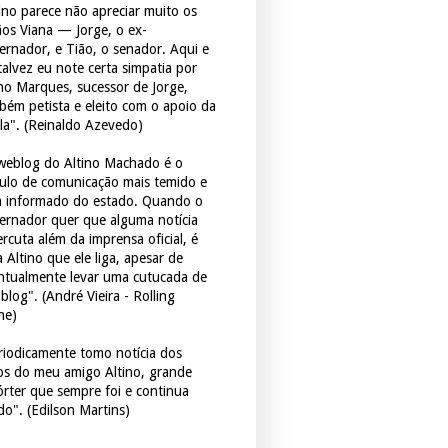
tino parece não apreciar muito os
ãos Viana — Jorge, o ex-
ernador, e Tião, o senador. Aqui e
 talvez eu note certa simpatia por
ho Marques, sucessor de Jorge,
bém petista e eleito com o apoio da
la". (Reinaldo Azevedo)
weblog do Altino Machado é o
culo de comunicação mais temido e
 informado do estado. Quando o
ernador quer que alguma notícia
rcuta além da imprensa oficial, é
 Altino que ele liga, apesar de
ntualmente levar uma cutucada de
blog". (André Vieira - Rolling
ne)
riodicamente tomo notícia dos
tos do meu amigo Altino, grande
órter que sempre foi e continua
do". (Edilson Martins)