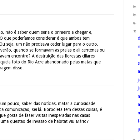
►
►
►
▼
no, não é saber quem seria o primeiro a chegar e,
 O que poderíamos considerar é que ambos tem
 Ou seja, um não precisava ceder lugar para o outro.
verão, quando se formavam as praias e ali centenas ou
avam encontro? A destruição das florestas ciliares
quela foto do Rio Acre abandonado pelas matas que
magem disso.
j
 um pouco, saber das notícias, matar a curiosidade
a
da comunicação, sei lá. Borboleta tem dessas coisas, é
que gosta de fazer visitas inesperadas nas casas
f
 uma questão de invasão de habitat viu Mário?
j
►