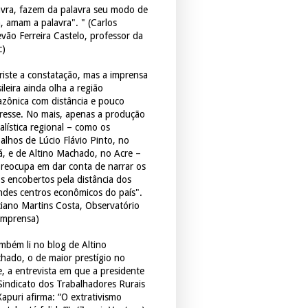
avra, fazem da palavra seu modo de
a, amam a palavra". " (Carlos
evão Ferreira Castelo, professor da
c)
triste a constatação, mas a imprensa
ileira ainda olha a região
zônica com distância e pouco
eresse. No mais, apenas a produção
alística regional – como os
balhos de Lúcio Flávio Pinto, no
á, e de Altino Machado, no Acre –
preocupa em dar conta de narrar os
os encobertos pela distância dos
ndes centros econômicos do país".
ciano Martins Costa, Observatório
Imprensa)
mbém li no blog de Altino
hado, o de maior prestígio no
e, a entrevista em que a presidente
Sindicato dos Trabalhadores Rurais
Xapuri afirma: “O extrativismo