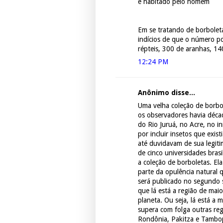
é habitado pelo homem
Em se tratando de borboletas
indícios de que o número p
répteis, 300 de aranhas, 14
12:24 PM
Anônimo disse...
Uma velha coleção de borbol
os observadores havia décad
do Rio Juruá, no Acre, no i
por incluir insetos que exi
até duvidavam de sua legit
de cinco universidades bras
a coleção de borboletas. El
parte da opulência natural 
será publicado no segundo 
que lá está a região de ma
planeta. Ou seja, lá está a
supera com folga outras re
Rondônia, Pakitza e Tambo