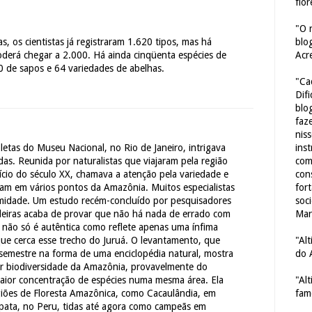
flor
"O 
blo
, os cientistas já registraram 1.620 tipos, mas há
Acr
oderá chegar a 2.000. Há ainda cinqüenta espécies de
0 de sapos e 64 variedades de abelhas.
"Ca
Dif
blo
faze
nis
ins
etas do Museu Nacional, no Rio de Janeiro, intrigava
com
as. Reunida por naturalistas que viajaram pela região
con
nício do século XX, chamava a atenção pela variedade e
for
stiam em vários pontos da Amazônia. Muitos especialistas
soc
imidade. Um estudo recém-concluído por pesquisadores
Mar
ileiras acaba de provar que não há nada de errado com
a não só é autêntica como reflete apenas uma ínfima
"Al
que cerca esse trecho do Juruá. O levantamento, que
do 
semestre na forma de uma enciclopédia natural, mostra
ior biodiversidade da Amazônia, provavelmente do
"Al
 maior concentração de espécies numa mesma área. Ela
fam
giões de Floresta Amazônica, como Cacaulândia, em
pata, no Peru, tidas até agora como campeãs em