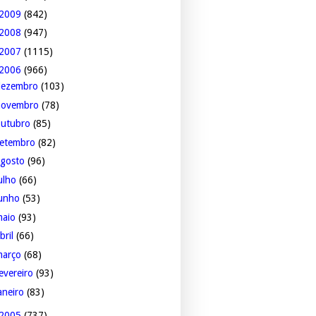
2009
(842)
2008
(947)
2007
(1115)
2006
(966)
dezembro
(103)
novembro
(78)
outubro
(85)
setembro
(82)
agosto
(96)
ulho
(66)
junho
(53)
maio
(93)
bril
(66)
março
(68)
evereiro
(93)
aneiro
(83)
2005
(737)