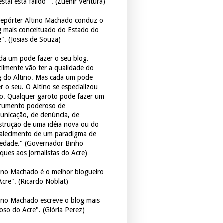
estal está falido”". (Zuenir Ventura)
repórter Altino Machado conduz o
g mais conceituado do Estado do
e". (Josias de Souza)
da um pode fazer o seu blog.
icilmente vão ter a qualidade do
g do Altino. Mas cada um pode
r o seu. O Altino se especializou
so. Qualquer garoto pode fazer um
trumento poderoso de
unicação, de denúncia, de
strução de uma idéia nova ou do
talecimento de um paradigma de
iedade." (Governador Binho
ques aos jornalistas do Acre)
tino Machado é o melhor blogueiro
Acre". (Ricardo Noblat)
tino Machado escreve o blog mais
oso do Acre". (Glória Perez)