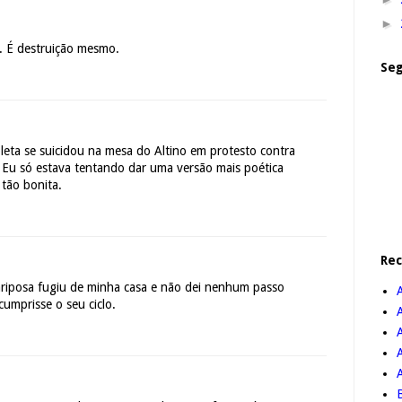
►
. É destruição mesmo.
Seg
eta se suicidou na mesa do Altino em protesto contra
. Eu só estava tentando dar uma versão mais poética
 tão bonita.
Re
riposa fugiu de minha casa e não dei nenhum passo
cumprisse o seu ciclo.
A
B