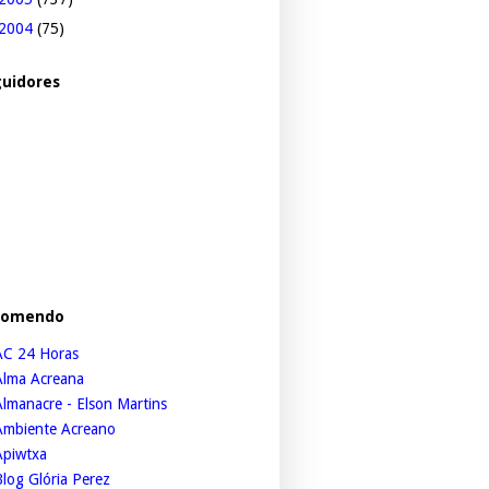
2004
(75)
uidores
comendo
AC 24 Horas
Alma Acreana
lmanacre - Elson Martins
Ambiente Acreano
Apiwtxa
log Glória Perez