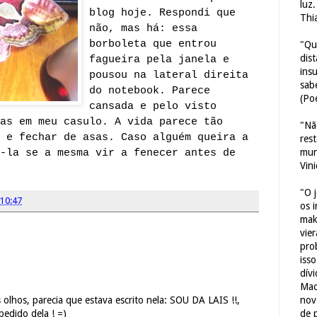
luz
blog hoje. Respondi que
Thi
não, mas há: essa
borboleta que entrou
"Qu
dis
fagueira pela janela e
ins
pousou na lateral direita
sab
do notebook. Parece
(Poe
cansada e pelo visto
ias em meu casulo.
A vida parece tão
"Nã
r e fechar de asas.
Caso alguém queira a
res
mun
-la se a mesma vir a fenecer antes de
Vin
"O 
10:47
os 
mak
vie
pro
iss
dív
Mac
nov
 olhos, parecia que estava escrito nela: SOU DA LAIS !!,
de 
pedido dela ! =)