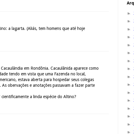
Arq
►
►
ino: a lagarta. (Aliás, tem homens que até hoje
►
►
►
►
►
o Cacaulândia em Rondônia. Cacaulânida aparece como
►
idade tendo em vista que uma Fazenda no local,
►
ericano, estava aberta para hospedar seus colegas
►
. As obervações e anotações passavam a fazer parte
►
cientificamente a linda espécie do Altino?
►
►
►
►
►