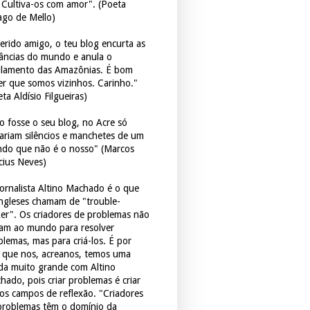
. Cultiva-os com amor". (Poeta
ago de Mello)
erido amigo, o teu blog encurta as
tâncias do mundo e anula o
ulamento das Amazônias. É bom
er que somos vizinhos. Carinho."
ta Aldísio Filgueiras)
o fosse o seu blog, no Acre só
tariam silêncios e manchetes de um
do que não é o nosso" (Marcos
icius Neves)
jornalista Altino Machado é o que
ingleses chamam de "trouble-
er". Os criadores de problemas não
ram ao mundo para resolver
blemas, mas para criá-los. É por
o que nos, acreanos, temos uma
ida muito grande com Altino
hado, pois criar problemas é criar
os campos de reflexão. "Criadores
problemas têm o domínio da