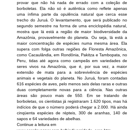
provar que não há nada de errado com a coleção de
borboletas. Ela não só é autêntica como reflete apenas
uma ínfima parte da opulência natural que cerca esse
trecho do Juruá. O levantamento, que será publicado no
segundo semestre na forma de uma enciclopédia natural,
mostra que lá está a região de maior biodiversidade da
Amazônia, provavelmente do planeta. Ou seja, lá está a
maior concentração de espécies numa mesma área. Ela
supera com folga outras regiões de Floresta Amazônica,
como Cacaulândia, em Rondônia, Pakitza e Tambopata, no
Peru, tidas até agora como campeãs em variedades de
seres vivos na Amazônia, que é, por sua vez, a maior
extensão de mata para a sobrevivência de espécies
animais e vegetais do planeta. No Juruá, foram contadas
616 espécies de aves, pelo menos seis delas raras e outras
duas completamente novas para a ciência. Nas outras
áreas são pouco mais de 550. Em se tratando de
borboletas, os cientistas já registraram 1.620 tipos, mas há
indícios de que o número poderá chegar a 2.000. Há ainda
cinqüenta espécies de répteis, 300 de aranhas, 140 de
sapos e 64 variedades de abelhas.
Continue a leitura em