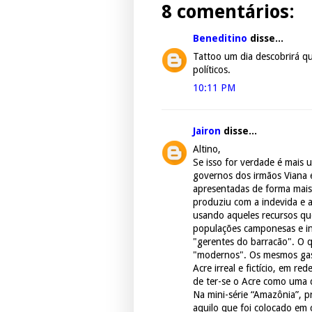
8 comentários:
Beneditino
disse...
Tattoo um dia descobrirá qu
políticos.
10:11 PM
Jairon
disse...
Altino,
Se isso for verdade é mais 
governos dos irmãos Viana 
apresentadas de forma mais
produziu com a indevida e a
usando aqueles recursos qu
populações camponesas e ind
"gerentes do barracão". O
"modernos". Os mesmos gas
Acre irreal e fictício, em 
de ter-se o Acre como uma
Na mini-série “Amazônia”, 
aquilo que foi colocado em 