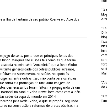
flor
"O 
blo
Acr
e a ilha da fantasia de seu patrão Roarke é o Acre dos
"Ca
Dif
blo
faze
nis
ins
com
um jogo de sena, posto que os principais feitos dos
con
e Binho Marques são ilusões tais como as que foram
for
 acabada na mini-série “Amazônia” que a Rede Globo
soc
viltante generosidade dos cofres públicos acreanos,
Mar
e faltam no saneamento, na saúde, no apoio às
ígenas, entre outras. Isso não conta para os atuais
"Al
 que conta é a promoção de uma auto-imagem de
do 
tos desnecessários foram feitos na propaganda de um
rede nacional no canal “Globo News” bem como com a idéia
"Al
 das sedes da copa do mundo em 2014.
fam
produzida pela Rede Globo, o que se propôs, seguindo
curso na construção e reformas de praças públicas, na