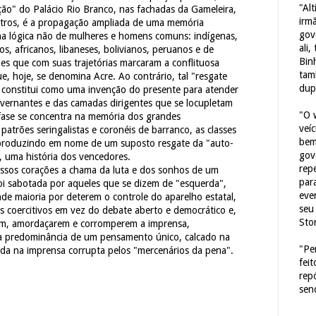
"Al
ação" do Palácio Rio Branco, nas fachadas da Gameleira,
irm
tros, é a propagação ampliada de uma memória
gov
xa na lógica não de mulheres e homens comuns: indígenas,
ali,
ios, africanos, libaneses, bolivianos, peruanos e de
Bin
des que com suas trajetórias marcaram a conflituosa
tam
que, hoje, se denomina Acre. Ao contrário, tal "resgate
dup
e constitui como uma invenção do presente para atender
overnantes e das camadas dirigentes que se locupletam
"O 
nfase se concentra na memória dos grandes
veí
 patrões seringalistas e coronéis de barranco, as classes
bem
produzindo em nome de um suposto resgate da "auto-
gov
, uma história dos vencedores.
repe
ssos corações a chama da luta e dos sonhos de um
para
foi sabotada por aqueles que se dizem de "esquerda",
eve
 maioria por deterem o controle do aparelho estatal,
seu 
s coercitivos em vez do debate aberto e democrático e,
Sto
em, amordaçarem e corromperem a imprensa,
a predominância de um pensamento único, calcado na
"Pe
icada na imprensa corrupta pelos "mercenários da pena".
fei
rep
sen