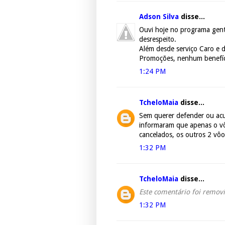
Adson Silva
disse...
Ouvi hoje no programa gent
desrespeito.
Além desde serviço Caro e 
Promoções, nenhum benefíci
1:24 PM
TcheloMaia
disse...
Sem querer defender ou acu
informaram que apenas o vôo
cancelados, os outros 2 vô
1:32 PM
TcheloMaia
disse...
Este comentário foi removi
1:32 PM