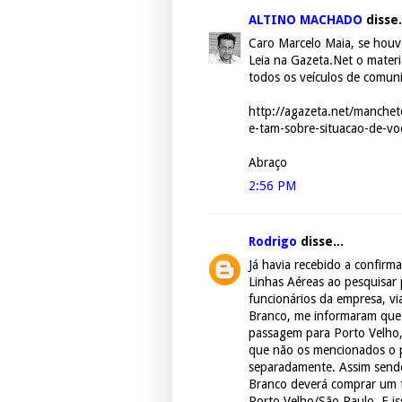
ALTINO MACHADO
disse.
Caro Marcelo Maia, se houve
Leia na Gazeta.Net o materi
todos os veículos de comun
http://agazeta.net/manchete
e-tam-sobre-situacao-de-vo
Abraço
2:56 PM
Rodrigo
disse...
Já havia recebido a confir
Linhas Aéreas ao pesquisar
funcionários da empresa, vi
Branco, me informaram que 
passagem para Porto Velho,
que não os mencionados o p
separadamente. Assim sendo
Branco deverá comprar um t
Porto Velho/São Paulo. E is