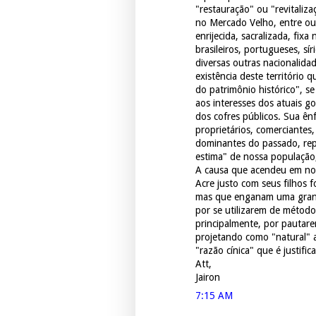
"restauração" ou "revitaliz
no Mercado Velho, entre ou
enrijecida, sacralizada, fi
brasileiros, portugueses, sír
diversas outras nacionalida
existência deste território 
do patrimônio histórico", s
aos interesses dos atuais g
dos cofres públicos. Sua ê
proprietários, comerciantes,
dominantes do passado, re
estima" de nossa população
A causa que acendeu em no
Acre justo com seus filhos 
mas que enganam uma grande
por se utilizarem de método
principalmente, por pautar
projetando como "natural" 
"razão cínica" que é justif
Att,
Jairon
7:15 AM