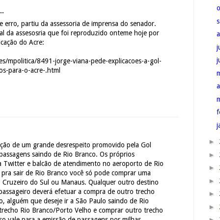
..
 erro, partiu da assessoria de imprensa do senador.
al da assesosria que foi reproduzido onteme hoje por
icação do Acre:
j
s/mpolitica/8491-jorge-viana-pede-explicacoes-a-gol-
os-para-o-acre-.html
a
f
j
►
mação de um grande desrespeito promovido pela Gol
 passagens saindo de Rio Branco. Os próprios
►
a Twitter e balcão de atendimento no aeroporto de Rio
►
pra sair de Rio Branco você só pode comprar uma
►
 Cruzeiro do Sul ou Manaus. Qualquer outro destino
assageiro deverá efetuar a compra de outro trecho
►
, alguém que deseje ir a São Paulo saindo de Rio
►
recho Rio Branco/Porto Velho e comprar outro trecho
►
so vale para a emissão de passagens por milhas