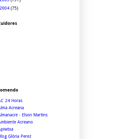
2004
(75)
uidores
comendo
AC 24 Horas
Alma Acreana
lmanacre - Elson Martins
Ambiente Acreano
Apiwtxa
log Glória Perez