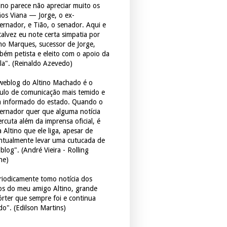
tino parece não apreciar muito os
ãos Viana — Jorge, o ex-
ernador, e Tião, o senador. Aqui e
 talvez eu note certa simpatia por
ho Marques, sucessor de Jorge,
bém petista e eleito com o apoio da
la". (Reinaldo Azevedo)
weblog do Altino Machado é o
culo de comunicação mais temido e
 informado do estado. Quando o
ernador quer que alguma notícia
rcuta além da imprensa oficial, é
 Altino que ele liga, apesar de
ntualmente levar uma cutucada de
blog". (André Vieira - Rolling
ne)
riodicamente tomo notícia dos
tos do meu amigo Altino, grande
órter que sempre foi e continua
do". (Edilson Martins)