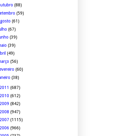
outubro
(88)
setembro
(59)
agosto
(61)
ulho
(67)
junho
(39)
maio
(39)
bril
(49)
março
(56)
evereiro
(60)
aneiro
(38)
2011
(687)
2010
(612)
2009
(842)
2008
(947)
2007
(1115)
2006
(966)
2005
(737)