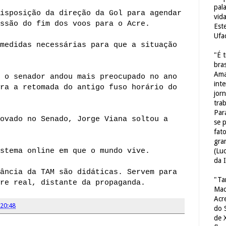
pal
isposição da direção da Gol para agendar
vid
ssão do fim dos voos para o Acre.
Est
Ufa
medidas necessárias para que a situação
"É 
bras
Ama
 o senador andou mais preocupado no ano
int
ra a retomada do antigo fuso horário do
jorn
tra
Par
ovado no Senado, Jorge Viana soltou a
se 
fat
gra
stema online em que o mundo vive.
(Lu
da 
ância da TAM são didáticas. Servem para
"Ta
re real, distante da propaganda.
Mac
Acr
20:48
do 
de 