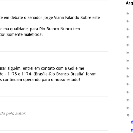
Arq
►
e em debate o senador Jorge Viana Falando Sobre este
►
►
de má qualidade, para Rio Branco Nunca tem
o! Somente malefícios!
►
►
►
►
►
sar alguém, entrei em contato com a Gol e me
 - 1175 e 1174- (Brasília-Rio Branco-Brasília) foram
►
os continuam operando para o nosso estado!
►
►
►
►
do pelo autor.
▼