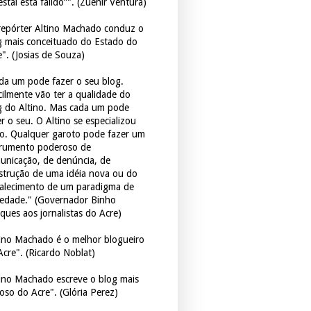
estal está falido”". (Zuenir Ventura)
repórter Altino Machado conduz o
g mais conceituado do Estado do
e". (Josias de Souza)
da um pode fazer o seu blog.
icilmente vão ter a qualidade do
g do Altino. Mas cada um pode
r o seu. O Altino se especializou
so. Qualquer garoto pode fazer um
trumento poderoso de
unicação, de denúncia, de
strução de uma idéia nova ou do
talecimento de um paradigma de
iedade." (Governador Binho
ques aos jornalistas do Acre)
tino Machado é o melhor blogueiro
Acre". (Ricardo Noblat)
tino Machado escreve o blog mais
oso do Acre". (Glória Perez)