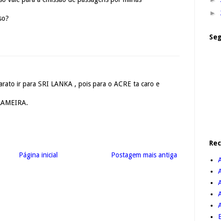
►
so?
Seg
barato ir para SRI LANKA , pois para o ACRE ta caro e
 LAMEIRA.
Re
Página inicial
Postagem mais antiga
A
B