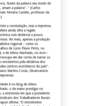
avra, fazem da palavra seu modo de
a, amam a palavra". " (Carlos
evão Ferreira Castelo, professor da
c)
triste a constatação, mas a imprensa
ileira ainda olha a região
zônica com distância e pouco
eresse. No mais, apenas a produção
alística regional – como os
balhos de Lúcio Flávio Pinto, no
á, e de Altino Machado, no Acre –
preocupa em dar conta de narrar os
os encobertos pela distância dos
ndes centros econômicos do país".
ciano Martins Costa, Observatório
Imprensa)
mbém li no blog de Altino
hado, o de maior prestígio no
e, a entrevista em que a presidente
Sindicato dos Trabalhadores Rurais
Xapuri afirma: “O extrativismo