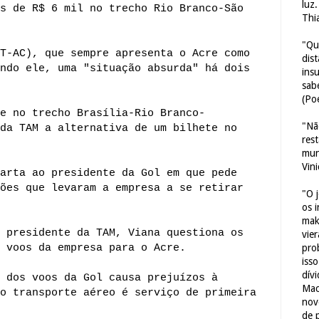
luz
s de R$ 6 mil no trecho Rio Branco-São
Thi
"Qu
T-AC), que sempre apresenta o Acre como
dis
ndo ele, uma "situação absurda" há dois
ins
sab
(Poe
e no trecho Brasília-Rio Branco-
"Nã
da TAM a alternativa de um bilhete no
res
mun
Vin
arta ao presidente da Gol em que pede
ões que levaram a empresa a se retirar
"O 
os 
mak
 presidente da TAM, Viana questiona os
vie
 voos da empresa para o Acre.
pro
iss
dív
 dos voos da Gol causa prejuízos à
Mac
o transporte aéreo é serviço de primeira
nov
de 