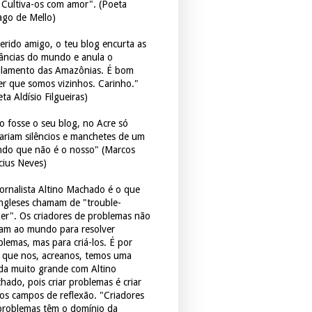
. Cultiva-os com amor". (Poeta
ago de Mello)
erido amigo, o teu blog encurta as
tâncias do mundo e anula o
ulamento das Amazônias. É bom
er que somos vizinhos. Carinho."
ta Aldísio Filgueiras)
o fosse o seu blog, no Acre só
tariam silêncios e manchetes de um
do que não é o nosso" (Marcos
icius Neves)
jornalista Altino Machado é o que
ingleses chamam de "trouble-
er". Os criadores de problemas não
ram ao mundo para resolver
blemas, mas para criá-los. É por
o que nos, acreanos, temos uma
ida muito grande com Altino
hado, pois criar problemas é criar
os campos de reflexão. "Criadores
problemas têm o domínio da