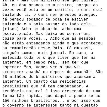
Terra - Mas tem ministro seu que tuita...
Ah, eu dou bronca em ministro, porque às
vezes você está em um comício, o cara está
tuitando lá, o cara nem prestou atenção,
já pensou jogador de bola se estiver
tuitando e a bola passar do lado dele...
(risos) Acho um absurdo, acho uma
escravização. Mas deixa eu contar uma
coisa para vocês... Acho que as pessoas
não estão entendendo ainda o que aconteceu
na comunicação nesse País. Lá em casa,
ninguém compra mais jornal. Em casa, a
molecada toda lê o que tiver que ler na
internet, em tempo real, sem ter que
esperar: "ah, vamos ver o que vai
acontecer amanhã ou depois de amanhã". São
68 milhões de brasileiros que acessam a
internet. Um quarto das residências
brasileiras que já tem computador. A
tendência natural é isso crescendo de uma
forma tão rápida, que daqui a pouco serão
150 milhões brasileiros... é por isso que
o governo se interessou tanto na questão