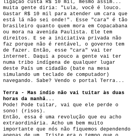
ligação custa R$ 10 mil, mesmo assim...
muita gente diria: "Lula, você é louco.
Gastar R$ 10 mil para atender um cara que
está lá não sei onde!". Esse "cara" é tão
brasileiro quanto quem mora em Copacabana
ou mora na avenida Paulista. Ele tem
direitos. E se a iniciativa privada não
faz porque não é rentável, o governo tem
de fazer. Então, esse "cara" vai ter
internet. Daqui a pouco a gente vai ter
numa tribo indígena de qualquer lugar
deste País um cidadão (bate na mesa
simulando um teclado de computador)
navegando. Sabe? Vendo o portal Terra...
Terra - Mas índio não vai tuitar às duas
horas da manhã...
Pode! Pode tuitar, vai que ele perde o
sono! (risos).
Então, essa é uma revolução que eu acho
extraordinária. Acho um bem muito
importante que nós não fiquemos dependendo
apenas de um. Triste era o tempo que o