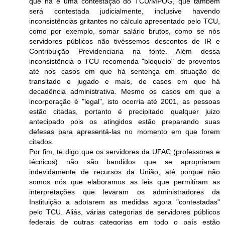
que há é uma contestação do TCU/MPOG, que também
será contestada judicialmente, inclusive havendo
inconsistências gritantes no cálculo apresentado pelo TCU,
como por exemplo, somar salário brutos, como se nós
servidores públicos não tivéssemos descontos de IR e
Contribuição Previdenciaria na fonte. Além dessa
inconsistência o TCU recomenda "bloqueio" de proventos
até nos casos em que há sentença em situação de
transitado e jugado e mais, de casos em que há
decadência administrativa. Mesmo os casos em que a
incorporação é "legal", isto ocorria até 2001, as pessoas
estão citadas, portanto é precipitado qualquer juizo
antecipado pois os atingidos estão preparando suas
defesas para apresentá-las no momento em que forem
citados.
Por fim, te digo que os servidores da UFAC (professores e
técnicos) não são bandidos que se apropriaram
indevidamente de recursos da União, até porque não
somos nós que elaboramos as leis que permitiram as
interpretações que levaram os administradores da
Instituição a adotarem as medidas agora "contestadas"
pelo TCU. Aliás, várias categorias de servidores públicos
federais de outras categorias em todo o país estão