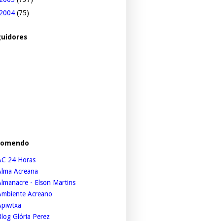
2004
(75)
uidores
comendo
AC 24 Horas
Alma Acreana
lmanacre - Elson Martins
Ambiente Acreano
Apiwtxa
log Glória Perez