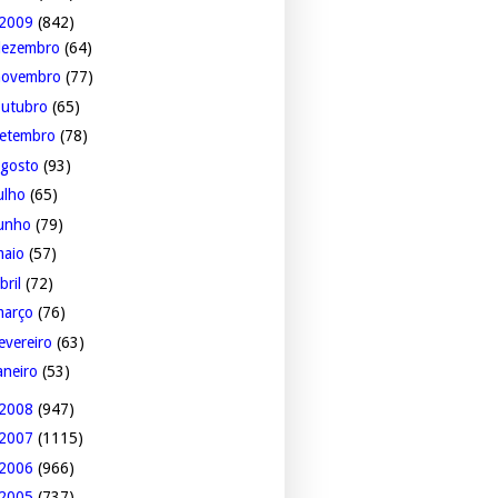
2009
(842)
dezembro
(64)
novembro
(77)
outubro
(65)
setembro
(78)
agosto
(93)
ulho
(65)
junho
(79)
maio
(57)
bril
(72)
março
(76)
evereiro
(63)
aneiro
(53)
2008
(947)
2007
(1115)
2006
(966)
2005
(737)