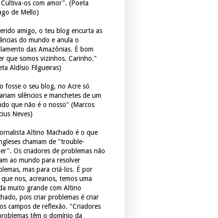
. Cultiva-os com amor". (Poeta
ago de Mello)
erido amigo, o teu blog encurta as
tâncias do mundo e anula o
ulamento das Amazônias. É bom
er que somos vizinhos. Carinho."
ta Aldísio Filgueiras)
o fosse o seu blog, no Acre só
tariam silêncios e manchetes de um
do que não é o nosso" (Marcos
icius Neves)
jornalista Altino Machado é o que
ingleses chamam de "trouble-
er". Os criadores de problemas não
ram ao mundo para resolver
blemas, mas para criá-los. É por
o que nos, acreanos, temos uma
ida muito grande com Altino
hado, pois criar problemas é criar
os campos de reflexão. "Criadores
problemas têm o domínio da