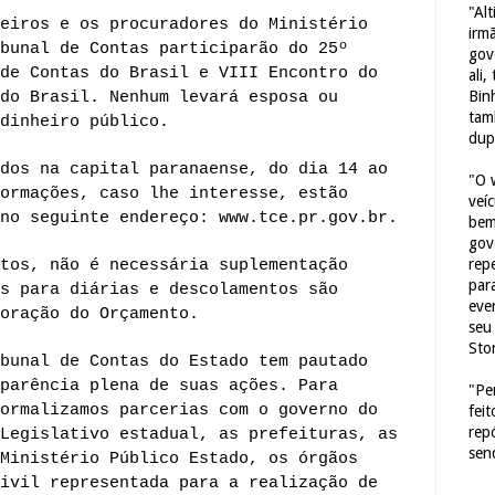
"Al
eiros e os procuradores do Ministério
irm
bunal de Contas participarão do 25º
gov
de Contas do Brasil e VIII Encontro do
ali,
Bin
do Brasil. Nenhum levará esposa ou
tam
dinheiro público.
dup
dos na capital paranaense, do dia 14 ao
"O 
ormações, caso lhe interesse, estão
veí
no seguinte endereço: www.tce.pr.gov.br.
bem
gov
repe
tos, não é necessária suplementação
para
s para diárias e descolamentos são
eve
oração do Orçamento.
seu 
Sto
bunal de Contas do Estado tem pautado
parência plena de suas ações. Para
"Pe
ormalizamos parcerias com o governo do
fei
rep
Legislativo estadual, as prefeituras, as
sen
Ministério Público Estado, os órgãos
ivil representada para a realização de