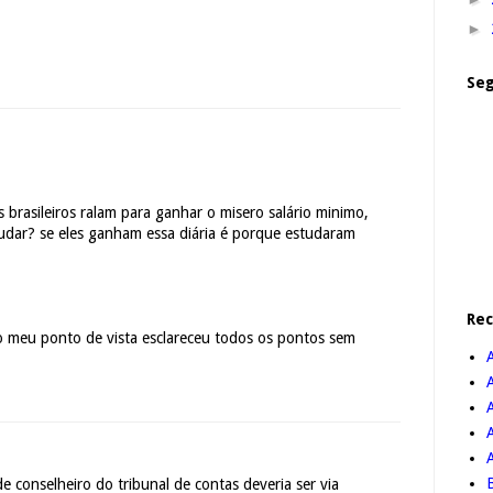
►
Seg
 brasileiros ralam para ganhar o misero salário minimo,
dar? se eles ganham essa diária é porque estudaram
Re
o meu ponto de vista esclareceu todos os pontos sem
A
B
e conselheiro do tribunal de contas deveria ser via