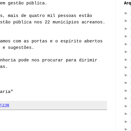
Arq
em gestão pública.
►
s, mais de quatro mil pessoas estão
►
stão pública nos 22 municípios acreanos.
►
►
amos com as portas e o espírito abertos
►
 e sugestões.
►
►
nhoria pode nos procurar para dirimir
as.
►
►
►
►
aria"
►
12:38
►
►
►
►