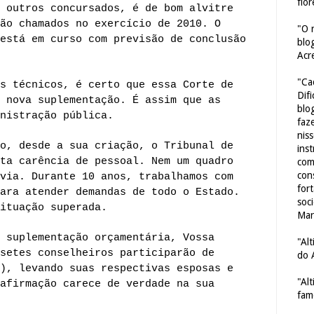
flor
 outros concursados, é de bom alvitre
ão chamados no exercício de 2010. O
"O 
está em curso com previsão de conclusão
blo
Acr
"Ca
s técnicos, é certo que essa Corte de
Dif
 nova suplementação. É assim que as
blo
nistração pública.
faze
nis
o, desde a sua criação, o Tribunal de
ins
ta carência de pessoal. Nem um quadro
com
con
via. Durante 10 anos, trabalhamos com
for
ara atender demandas de todo o Estado.
soc
ituação superada.
Mar
 suplementação orçamentária, Vossa
"Al
setes conselheiros participarão de
do 
), levando suas respectivas esposas e
"Al
afirmação carece de verdade na sua
fam