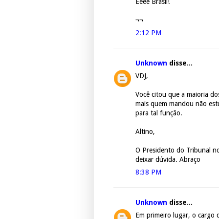
Êêêê Brasil!
¬¬
2:12 PM
Unknown
disse...
VDJ,
Você citou que a maioria dos
mais quem mandou não estu
para tal função.
Altino,
O Presidento do Tribunal n
deixar dúvida. Abraço
8:38 PM
Unknown
disse...
Em primeiro lugar, o cargo d