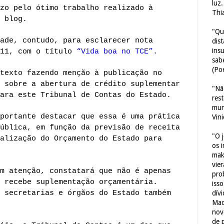
luz
zo pelo ótimo trabalho realizado à
Thi
 blog.
"Qu
ade, contudo, para esclarecer nota
dis
ins
 11, com o título
“Vida boa no TCE”
.
sab
(Poe
texto fazendo menção à publicação no
 sobre a abertura de crédito suplementar
"Nã
ara este Tribunal de Contas do Estado.
res
mun
portante destacar que essa é uma prática
Vin
ública, em função da previsão de receita
"O 
alização do Orçamento do Estado para
os 
mak
vie
m atenção, constatará que não é apenas
pro
 recebe suplementação orçamentária.
iss
 secretarias e órgãos do Estado também
dív
Mac
nov
de 