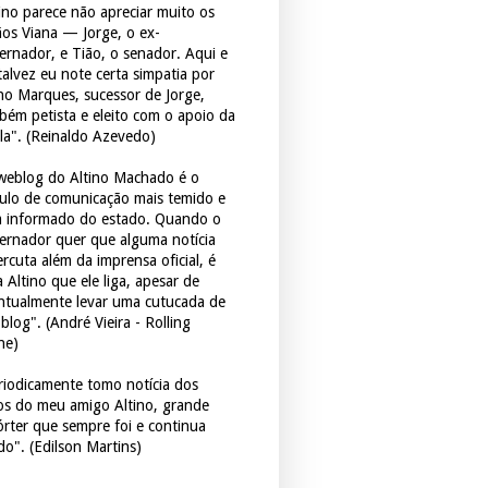
tino parece não apreciar muito os
ãos Viana — Jorge, o ex-
ernador, e Tião, o senador. Aqui e
 talvez eu note certa simpatia por
ho Marques, sucessor de Jorge,
bém petista e eleito com o apoio da
la". (Reinaldo Azevedo)
weblog do Altino Machado é o
culo de comunicação mais temido e
 informado do estado. Quando o
ernador quer que alguma notícia
rcuta além da imprensa oficial, é
 Altino que ele liga, apesar de
ntualmente levar uma cutucada de
blog". (André Vieira - Rolling
ne)
riodicamente tomo notícia dos
tos do meu amigo Altino, grande
órter que sempre foi e continua
do". (Edilson Martins)