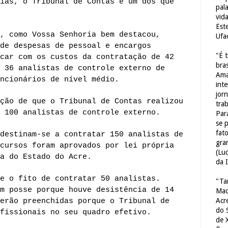
iás, o Tribunal de Contas é um dos que
pal
vid
Est
, como Vossa Senhoria bem destacou,
Ufa
de despesas de pessoal e encargos
"É 
car com os custos da contratação de 42
bras
 36 analistas de controle externo de
Ama
ncionários de nível médio.
int
jorn
ção de que o Tribunal de Contas realizou
tra
 100 analistas de controle externo.
Par
se 
fat
destinam-se a contratar 150 analistas de
gra
cursos foram aprovados por lei própria
(Lu
a do Estado do Acre.
da 
e o fito de contratar 50 analistas.
"Ta
m posse porque houve desistência de 14
Mac
Acr
erão preenchidas porque o Tribunal de
do 
fissionais no seu quadro efetivo.
de 