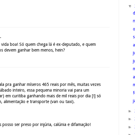
▼
.
Ô vida boa! Só quem chega lá é ex-deputado, e quem
dos devem ganhar bem menos, hein?
j
a
la pra ganhar míseros 465 reais por mês, muitas vezes
ábado inteiro, essa pequena minoria vai para um
f
) em curitiba ganhando mais de mil reais por dia [!] só
j
 alimentação e transporte (van ou taxi).
►
►
s posso ser preso por injúria, calúnia e difamação!
►
►