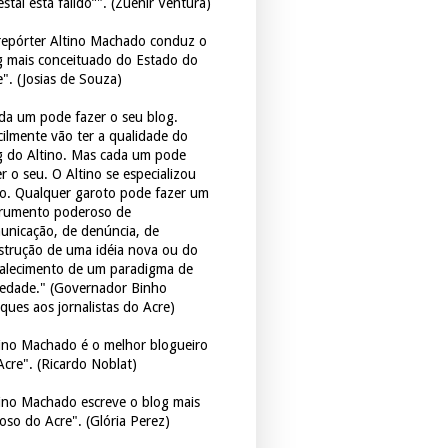
estal está falido”". (Zuenir Ventura)
repórter Altino Machado conduz o
g mais conceituado do Estado do
e". (Josias de Souza)
da um pode fazer o seu blog.
icilmente vão ter a qualidade do
g do Altino. Mas cada um pode
r o seu. O Altino se especializou
so. Qualquer garoto pode fazer um
trumento poderoso de
unicação, de denúncia, de
strução de uma idéia nova ou do
talecimento de um paradigma de
iedade." (Governador Binho
ques aos jornalistas do Acre)
tino Machado é o melhor blogueiro
Acre". (Ricardo Noblat)
tino Machado escreve o blog mais
oso do Acre". (Glória Perez)