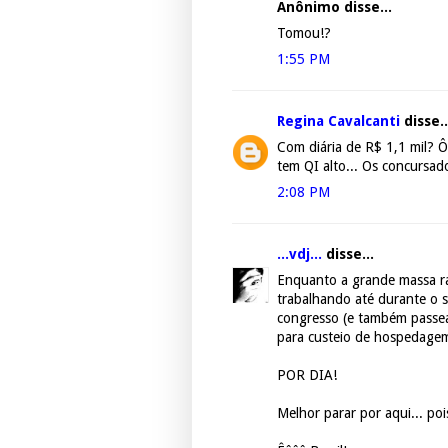
Anônimo disse...
Tomou!?
1:55 PM
Regina Cavalcanti
disse..
Com diária de R$ 1,1 mil? 
tem QI alto... Os concursa
2:08 PM
...vdj...
disse...
Enquanto a grande massa ra
trabalhando até durante o s
congresso (e também passear
para custeio de hospedagem,
POR DIA!
Melhor parar por aqui... poi