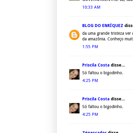
10:33 AM
BLOG DO ENRÍQUEZ
disse
da uma grande tristeza ver 
da amazônia. Conheço muita
1:55 PM
Priscila Costa
disse...
Só faltou o bigodinho.
4:25 PM
Priscila Costa
disse...
Só faltou o bigodinho.
4:25 PM
Zépescador
disse...