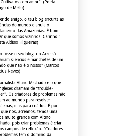
. Cultiva-os com amor". (Poeta
ago de Mello)
erido amigo, o teu blog encurta as
tâncias do mundo e anula o
ulamento das Amazônias. É bom
er que somos vizinhos. Carinho."
ta Aldísio Filgueiras)
o fosse o seu blog, no Acre só
tariam silêncios e manchetes de um
do que não é o nosso" (Marcos
icius Neves)
jornalista Altino Machado é o que
ingleses chamam de "trouble-
er". Os criadores de problemas não
ram ao mundo para resolver
blemas, mas para criá-los. É por
o que nos, acreanos, temos uma
ida muito grande com Altino
hado, pois criar problemas é criar
os campos de reflexão. "Criadores
problemas têm o domínio da