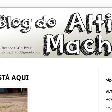
STÁ AQUI
Sig
AL
Acre
"Te