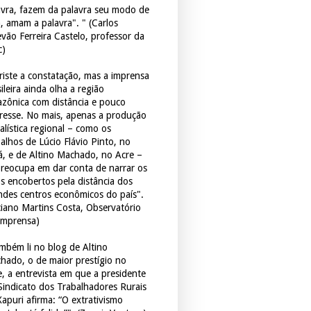
avra, fazem da palavra seu modo de
a, amam a palavra". " (Carlos
evão Ferreira Castelo, professor da
c)
triste a constatação, mas a imprensa
ileira ainda olha a região
zônica com distância e pouco
eresse. No mais, apenas a produção
alística regional – como os
balhos de Lúcio Flávio Pinto, no
á, e de Altino Machado, no Acre –
preocupa em dar conta de narrar os
os encobertos pela distância dos
ndes centros econômicos do país".
ciano Martins Costa, Observatório
Imprensa)
mbém li no blog de Altino
hado, o de maior prestígio no
e, a entrevista em que a presidente
Sindicato dos Trabalhadores Rurais
Xapuri afirma: “O extrativismo