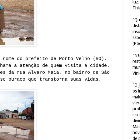
luz
Thi
"Qu
dis
ins
sab
(Poe
"Nã
 nome do prefeito de Porto Velho (RO),
res
hama a atenção de quem visita a cidade.
mun
es da rua Álvaro Maia, no bairro de São
Vin
so buraco que transtorna suas vidas.
"O 
os 
mak
vie
pro
iss
dív
Mac
nov
de 