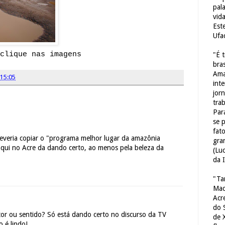
pal
vid
Est
Ufa
clique nas imagens
"É 
bras
Ama
15:05
int
jorn
tra
Par
se 
fat
deveria copiar o "programa melhor lugar da amazônia
gra
 aqui no Acre da dando certo, ao menos pela beleza da
(Lu
da 
"Ta
Mac
Acr
do 
or ou sentido? Só está dando certo no discurso da TV
de 
é lindo!