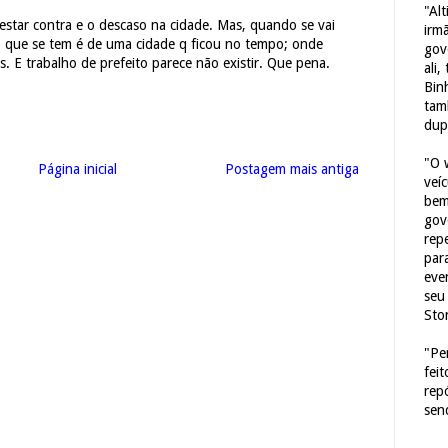
"Al
estar contra e o descaso na cidade. Mas, quando se vai
irm
o que se tem é de uma cidade q ficou no tempo; onde
gov
s. E trabalho de prefeito parece não existir. Que pena.
ali,
Bin
tam
dup
"O 
Página inicial
Postagem mais antiga
veí
bem
gov
repe
para
eve
seu 
Sto
"Pe
fei
rep
sen