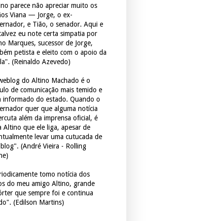
tino parece não apreciar muito os
ãos Viana — Jorge, o ex-
ernador, e Tião, o senador. Aqui e
 talvez eu note certa simpatia por
ho Marques, sucessor de Jorge,
bém petista e eleito com o apoio da
la". (Reinaldo Azevedo)
weblog do Altino Machado é o
culo de comunicação mais temido e
 informado do estado. Quando o
ernador quer que alguma notícia
rcuta além da imprensa oficial, é
 Altino que ele liga, apesar de
ntualmente levar uma cutucada de
blog". (André Vieira - Rolling
ne)
riodicamente tomo notícia dos
tos do meu amigo Altino, grande
órter que sempre foi e continua
do". (Edilson Martins)