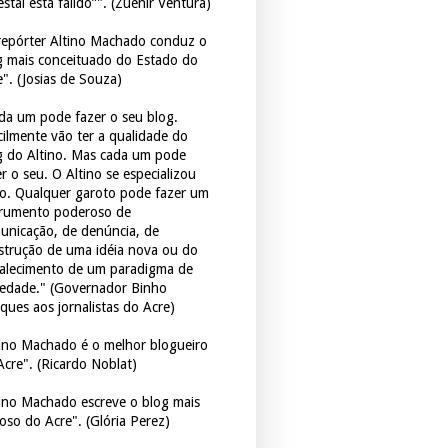
estal está falido”". (Zuenir Ventura)
repórter Altino Machado conduz o
g mais conceituado do Estado do
e". (Josias de Souza)
da um pode fazer o seu blog.
icilmente vão ter a qualidade do
g do Altino. Mas cada um pode
r o seu. O Altino se especializou
so. Qualquer garoto pode fazer um
trumento poderoso de
unicação, de denúncia, de
strução de uma idéia nova ou do
talecimento de um paradigma de
iedade." (Governador Binho
ques aos jornalistas do Acre)
tino Machado é o melhor blogueiro
Acre". (Ricardo Noblat)
tino Machado escreve o blog mais
oso do Acre". (Glória Perez)