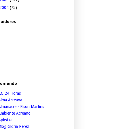
2004
(75)
uidores
comendo
AC 24 Horas
Alma Acreana
lmanacre - Elson Martins
Ambiente Acreano
Apiwtxa
log Glória Perez