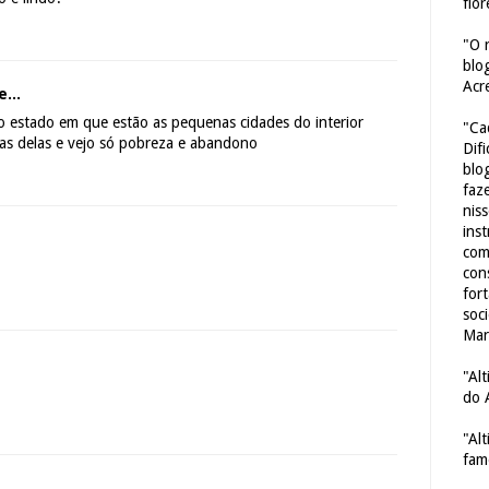
flor
"O 
blo
Acr
...
o estado em que estão as pequenas cidades do interior
"Ca
s delas e vejo só pobreza e abandono
Dif
blo
faze
nis
ins
com
con
for
soc
Mar
"Al
do 
"Al
fam