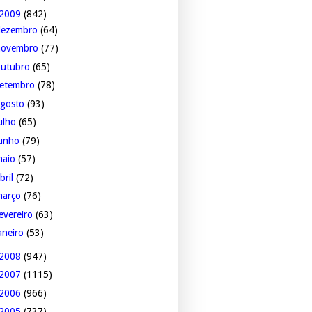
2009
(842)
dezembro
(64)
novembro
(77)
outubro
(65)
setembro
(78)
agosto
(93)
ulho
(65)
junho
(79)
maio
(57)
bril
(72)
março
(76)
evereiro
(63)
aneiro
(53)
2008
(947)
2007
(1115)
2006
(966)
2005
(737)