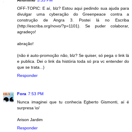
Anônimo
5:33 PM
OFF-TOPIC: E aí, blz? Estou aqui pedindo sua ajuda para
divulgar uma cyberação do Greenpeace contra a
construção de Angra 3. Postei lá no Escriba
(http://escriba.org/novo/?p=1101). Se puder colaborar,
agradeço!
abração!
(não é auto-promoção não, blz? Se quiser, só pega o link lá
e publica. Dei o link da história toda só pra vc entender do
que se trata...)
Responder
Fora
7:53 PM
Nunca imaginei que tu conhecia Egberto Gismonti, aí é
surpresa \o/
Arison Jardim
Responder