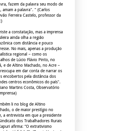
avra, fazem da palavra seu modo de
a, amam a palavra". " (Carlos
evão Ferreira Castelo, professor da
c)
triste a constatação, mas a imprensa
ileira ainda olha a região
zônica com distância e pouco
eresse. No mais, apenas a produção
alística regional – como os
balhos de Lúcio Flávio Pinto, no
á, e de Altino Machado, no Acre –
preocupa em dar conta de narrar os
os encobertos pela distância dos
ndes centros econômicos do país".
ciano Martins Costa, Observatório
Imprensa)
mbém li no blog de Altino
hado, o de maior prestígio no
e, a entrevista em que a presidente
Sindicato dos Trabalhadores Rurais
Xapuri afirma: “O extrativismo