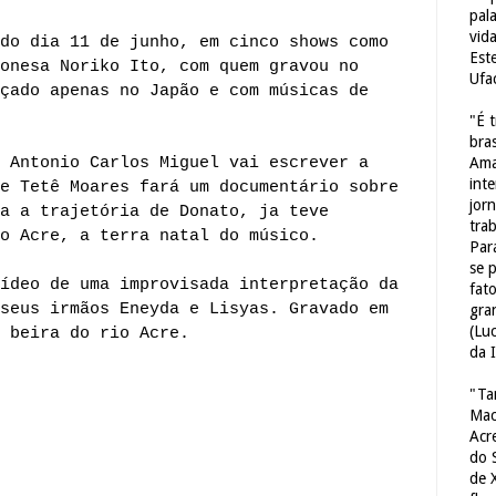
pal
vid
do dia 11 de junho, em cinco shows como
Est
onesa Noriko Ito, com quem gravou no
Ufa
çado apenas no Japão e com músicas de
"É 
bras
 Antonio Carlos Miguel vai escrever a
Ama
int
e Tetê Moares fará um documentário sobre
jorn
a a trajetória de Donato, ja teve
tra
o Acre, a terra natal do músico.
Par
se 
ídeo de uma improvisada interpretação da
fat
seus irmãos Eneyda e Lisyas. Gravado em
gra
(Lu
 beira do rio Acre.
da 
"Ta
Mac
Acr
do 
de 