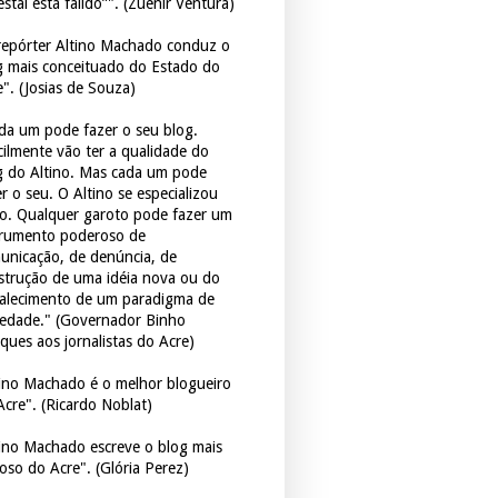
estal está falido”". (Zuenir Ventura)
repórter Altino Machado conduz o
g mais conceituado do Estado do
e". (Josias de Souza)
da um pode fazer o seu blog.
icilmente vão ter a qualidade do
g do Altino. Mas cada um pode
r o seu. O Altino se especializou
so. Qualquer garoto pode fazer um
trumento poderoso de
unicação, de denúncia, de
strução de uma idéia nova ou do
talecimento de um paradigma de
iedade." (Governador Binho
ques aos jornalistas do Acre)
tino Machado é o melhor blogueiro
Acre". (Ricardo Noblat)
tino Machado escreve o blog mais
oso do Acre". (Glória Perez)