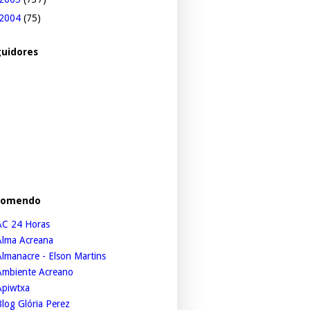
2004
(75)
uidores
comendo
AC 24 Horas
Alma Acreana
lmanacre - Elson Martins
Ambiente Acreano
Apiwtxa
log Glória Perez