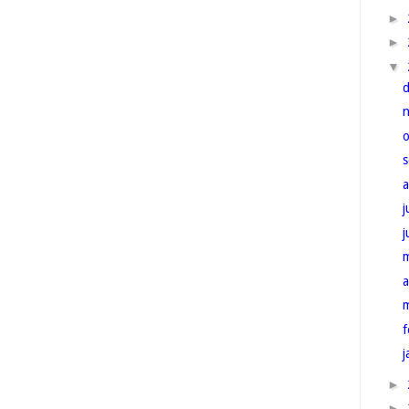
►
►
▼
j
a
f
j
►
►