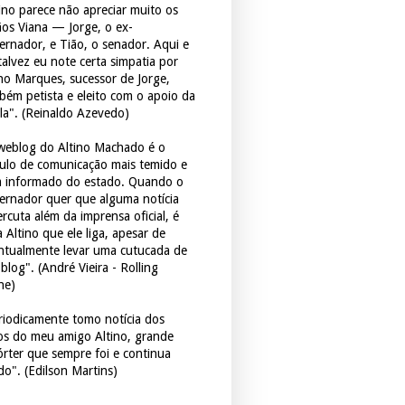
tino parece não apreciar muito os
ãos Viana — Jorge, o ex-
ernador, e Tião, o senador. Aqui e
 talvez eu note certa simpatia por
ho Marques, sucessor de Jorge,
bém petista e eleito com o apoio da
la". (Reinaldo Azevedo)
weblog do Altino Machado é o
culo de comunicação mais temido e
 informado do estado. Quando o
ernador quer que alguma notícia
rcuta além da imprensa oficial, é
 Altino que ele liga, apesar de
ntualmente levar uma cutucada de
blog". (André Vieira - Rolling
ne)
riodicamente tomo notícia dos
tos do meu amigo Altino, grande
órter que sempre foi e continua
do". (Edilson Martins)