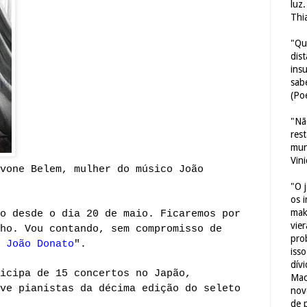
luz
Thi
"Qu
dis
ins
sab
(Poe
"Nã
res
mun
Vin
vone Belem, mulher do músico João
"O 
os 
mak
o desde o dia 20 de maio. Ficaremos por
vie
ho. Vou contando, sem compromisso de
pro
g
João Donato
".
iss
dív
icipa de 15 concertos no Japão,
Mac
ve pianistas da décima edição do seleto
nov
de 