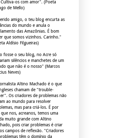
. Cultiva-os com amor". (Poeta
ago de Mello)
erido amigo, o teu blog encurta as
tâncias do mundo e anula o
ulamento das Amazônias. É bom
er que somos vizinhos. Carinho."
ta Aldísio Filgueiras)
o fosse o seu blog, no Acre só
tariam silêncios e manchetes de um
do que não é o nosso" (Marcos
icius Neves)
jornalista Altino Machado é o que
ingleses chamam de "trouble-
er". Os criadores de problemas não
ram ao mundo para resolver
blemas, mas para criá-los. É por
o que nos, acreanos, temos uma
ida muito grande com Altino
hado, pois criar problemas é criar
os campos de reflexão. "Criadores
problemas têm o domínio da