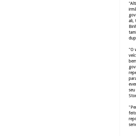
"Al
irm
gov
ali,
Bin
tam
dup
"O 
veí
bem
gov
repe
para
eve
seu 
Sto
"Pe
fei
rep
sen