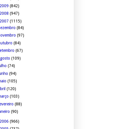
2009
(842)
2008
(947)
2007
(1115)
dezembro
(84)
novembro
(97)
outubro
(84)
setembro
(67)
agosto
(109)
ulho
(74)
junho
(94)
maio
(105)
bril
(120)
março
(103)
evereiro
(88)
aneiro
(90)
2006
(966)
2005
(737)