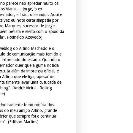
tino parece não apreciar muito os
ãos Viana — Jorge, o ex-
ernador, e Tião, o senador. Aqui e
 talvez eu note certa simpatia por
ho Marques, sucessor de Jorge,
bém petista e eleito com o apoio da
la". (Reinaldo Azevedo)
weblog do Altino Machado é o
culo de comunicação mais temido e
 informado do estado. Quando o
ernador quer que alguma notícia
rcuta além da imprensa oficial, é
 Altino que ele liga, apesar de
ntualmente levar uma cutucada de
blog". (André Vieira - Rolling
ne)
riodicamente tomo notícia dos
tos do meu amigo Altino, grande
órter que sempre foi e continua
do". (Edilson Martins)