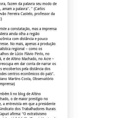
avra, fazem da palavra seu modo de
a, amam a palavra". " (Carlos
evão Ferreira Castelo, professor da
c)
triste a constatação, mas a imprensa
ileira ainda olha a região
zônica com distância e pouco
eresse. No mais, apenas a produção
alística regional – como os
balhos de Lúcio Flávio Pinto, no
á, e de Altino Machado, no Acre –
preocupa em dar conta de narrar os
os encobertos pela distância dos
ndes centros econômicos do país".
ciano Martins Costa, Observatório
Imprensa)
mbém li no blog de Altino
hado, o de maior prestígio no
e, a entrevista em que a presidente
Sindicato dos Trabalhadores Rurais
Xapuri afirma: “O extrativismo