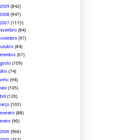
2009
(842)
2008
(947)
2007
(1115)
dezembro
(84)
novembro
(97)
outubro
(84)
setembro
(67)
agosto
(109)
ulho
(74)
junho
(94)
maio
(105)
bril
(120)
março
(103)
evereiro
(88)
aneiro
(90)
2006
(966)
2005
(737)