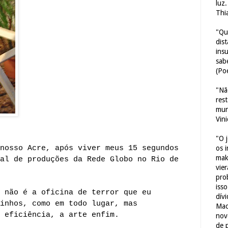
luz
Thi
"Qu
dis
ins
sab
(Poe
"Nã
res
mun
Vin
"O 
nosso Acre, após viver meus 15 segundos
os 
mak
al de produções da Rede Globo no Rio de
vie
pro
iss
 não é a oficina de terror que eu
dív
inhos, como em todo lugar, mas
Mac
 eficiência, a arte enfim.
nov
de 