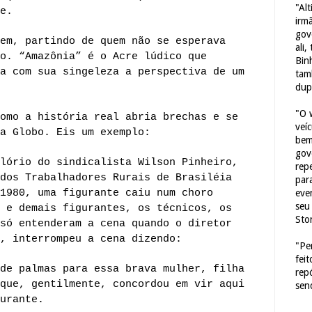
"Al
e.
irm
gov
em, partindo de quem não se esperava
ali,
o. “Amazônia” é o Acre lúdico que
Bin
a com sua singeleza a perspectiva de um
tam
dup
"O 
omo a história real abria brechas e se
veí
a Globo. Eis um exemplo:
bem
gov
lório do sindicalista Wilson Pinheiro,
repe
dos Trabalhadores Rurais de Brasiléia
para
1980, uma figurante caiu num choro
eve
seu 
 e demais figurantes, os técnicos, os
Sto
só entenderam a cena quando o diretor
, interrompeu a cena dizendo:
"Pe
fei
de palmas para essa brava mulher, filha
rep
que, gentilmente, concordou em vir aqui
sen
urante.