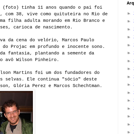
Arq
 (foto) tinha 11 anos quando o pai foi
►
, com 38, vive como quituteira no Rio de
ma filha adulta morando em Rio Branco e
►
ses, carioca de nascimento.
►
►
va da cena do velório, Marcos Paulo
►
 do Projac em profundo e inocente sono.
►
da fantasia, plantando a semente da
o avô Wilson Pinheiro.
►
►
lson Martins foi um dos fundadores do
►
s selvas. Ele continua "sócio" deste
►
lson, Glória Perez e
Marcos Schechtman.
►
►
►
►
►
►