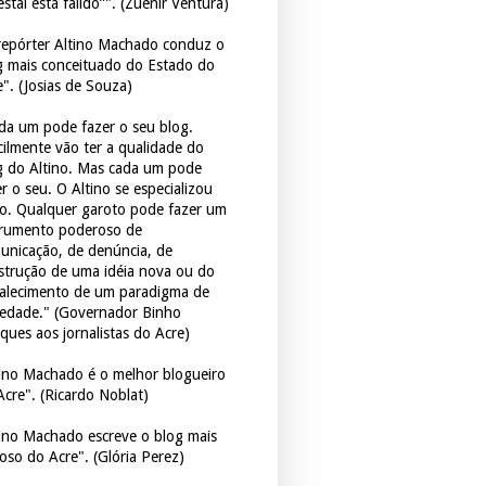
estal está falido”". (Zuenir Ventura)
repórter Altino Machado conduz o
g mais conceituado do Estado do
e". (Josias de Souza)
da um pode fazer o seu blog.
icilmente vão ter a qualidade do
g do Altino. Mas cada um pode
r o seu. O Altino se especializou
so. Qualquer garoto pode fazer um
trumento poderoso de
unicação, de denúncia, de
strução de uma idéia nova ou do
talecimento de um paradigma de
iedade." (Governador Binho
ques aos jornalistas do Acre)
tino Machado é o melhor blogueiro
Acre". (Ricardo Noblat)
tino Machado escreve o blog mais
oso do Acre". (Glória Perez)