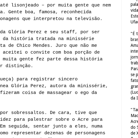
pal
até lisonjeado – por muita gente que nem
vid
a. Gente boa, famosa, reconhecida
Est
onagens que interpretou na televisão.
Ufa
da Glória Perez e seu staff, por ser
"É 
 da história tratada na minissérie
bras
Ama
ta de Chico Mendes. Juro que não me
int
 aceitei o convite com boa porção de
jorn
 muita gente fez parte dessa história
tra
r distinção.
Par
se 
ueça) para registrar sincero
fat
nea Glória Perez, autora da minissérie,
gra
(Lu
fizeram coisa de massagear o ego da
da 
"Ta
por sobressaltos. De cara, tive que
Mac
idez para palestrar sobre o Acre para
Acr
Em seguida, sentar junto a eles, numa
do 
omo representar dezenas de personagens
de 