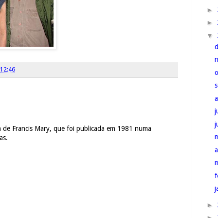
►
►
▼
12:46
j
ia de Francis Mary, que foi publicada em 1981 numa
as.
a
f
j
►
►