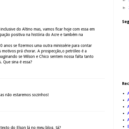
►
Seg
inclusive do Altino mas, vamos ficar hoje com essa em
pação positiva na história do Acre e também na
0 anos se fizermos uma outra minissérie para contar
s motivos prá chorar. A prospecção,o petróleo é a
maginando se Wilson e Chico sentem nossa falta tanto
. Que sina é essa?
Re
Mas não estaremos sozinhos!
A
B
 texto do Elson lá no meu blog, tá?