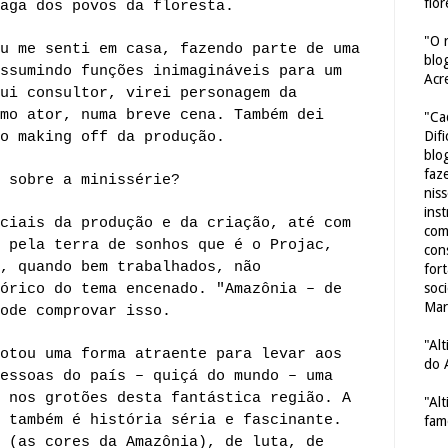
flor
aga dos povos da floresta.
"O 
u me senti em casa, fazendo parte de uma
blo
ssumindo funções inimagináveis para um
Acr
ui consultor, virei personagem da
mo ator, numa breve cena. Também dei
"Ca
Dif
o making off da produção.
blo
faze
 sobre a minissérie?
nis
ins
ciais da produção e da criação, até com
com
 pela terra de sonhos que é o Projac,
con
, quando bem trabalhados, não
for
soc
órico do tema encenado. "Amazônia – de
Mar
ode comprovar isso.
"Al
otou uma forma atraente para levar aos
do 
essoas do país – quiçá do mundo – uma
 nos grotões desta fantástica região. A
"Al
 também é história séria e fascinante.
fam
 (as cores da Amazônia), de luta, de