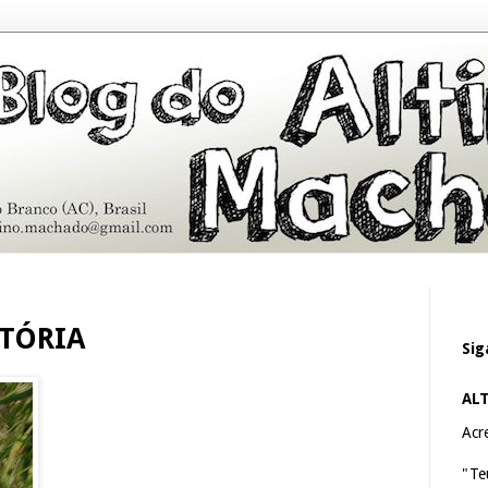
STÓRIA
Sig
AL
Acre
"Te