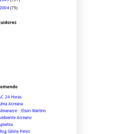
2004
(75)
uidores
comendo
AC 24 Horas
Alma Acreana
lmanacre - Elson Martins
Ambiente Acreano
Apiwtxa
log Glória Perez