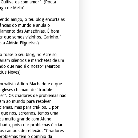
. Cultiva-os com amor". (Poeta
ago de Mello)
erido amigo, o teu blog encurta as
tâncias do mundo e anula o
ulamento das Amazônias. É bom
er que somos vizinhos. Carinho."
ta Aldísio Filgueiras)
o fosse o seu blog, no Acre só
tariam silêncios e manchetes de um
do que não é o nosso" (Marcos
icius Neves)
jornalista Altino Machado é o que
ingleses chamam de "trouble-
er". Os criadores de problemas não
ram ao mundo para resolver
blemas, mas para criá-los. É por
o que nos, acreanos, temos uma
ida muito grande com Altino
hado, pois criar problemas é criar
os campos de reflexão. "Criadores
problemas têm o domínio da