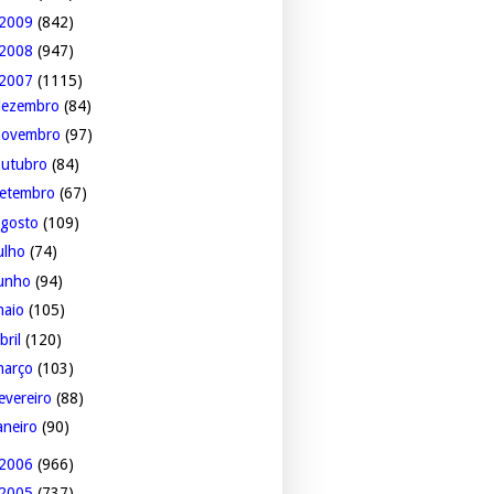
2009
(842)
2008
(947)
2007
(1115)
dezembro
(84)
novembro
(97)
outubro
(84)
setembro
(67)
agosto
(109)
ulho
(74)
junho
(94)
maio
(105)
bril
(120)
março
(103)
evereiro
(88)
aneiro
(90)
2006
(966)
2005
(737)