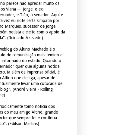
tino parece não apreciar muito os
ãos Viana — Jorge, o ex-
ernador, e Tião, o senador. Aqui e
 talvez eu note certa simpatia por
ho Marques, sucessor de Jorge,
bém petista e eleito com o apoio da
la". (Reinaldo Azevedo)
weblog do Altino Machado é o
culo de comunicação mais temido e
 informado do estado. Quando o
ernador quer que alguma notícia
rcuta além da imprensa oficial, é
 Altino que ele liga, apesar de
ntualmente levar uma cutucada de
blog". (André Vieira - Rolling
ne)
riodicamente tomo notícia dos
tos do meu amigo Altino, grande
órter que sempre foi e continua
do". (Edilson Martins)