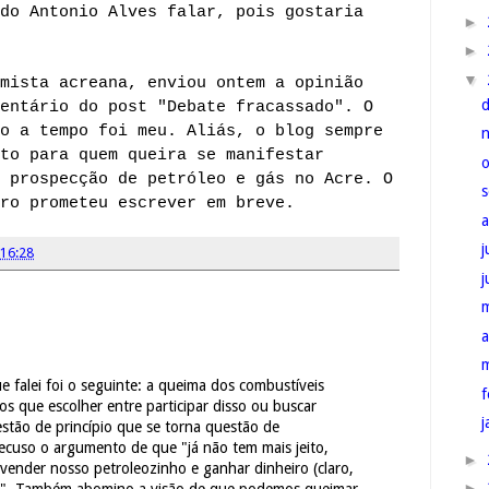
do Antonio Alves falar, pois gostaria
►
►
▼
mista acreana, enviou ontem a opinião
entário do post "Debate fracassado". O
o a tempo foi meu. Aliás, o blog sempre
to para quem queira se manifestar
 prospecção de petróleo e gás no Acre. O
ro prometeu escrever em breve.
j
16:28
a
ue falei foi o seguinte: a queima dos combustíveis
f
os que escolher entre participar disso ou buscar
j
estão de princípio que se torna questão de
ecuso o argumento de que "já não tem mais jeito,
►
vender nosso petroleozinho e ganhar dinheiro (claro,
►