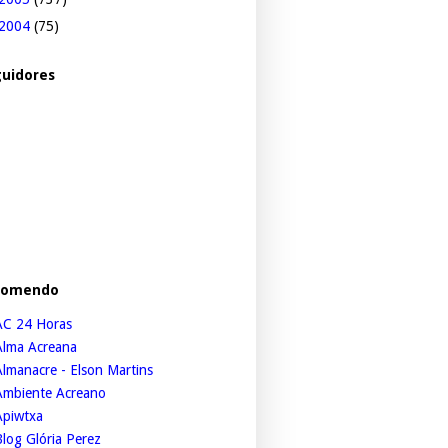
2004
(75)
uidores
comendo
AC 24 Horas
Alma Acreana
lmanacre - Elson Martins
Ambiente Acreano
Apiwtxa
log Glória Perez