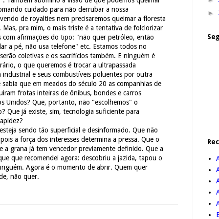
s)". Também abomino a visão de que podemos queimar
 tomando cuidado para não derrubar a nossa
►
 vivendo de royalties nem precisaremos queimar a floresta
 Mas, pra mim, o mais triste é a tentativa de folclorizar
Seg
s com afirmações do tipo: "não quer petróleo, então
dar a pé, não usa telefone" etc. Estamos todos no
erão coletivas e os sacrifícios também. E ninguém é
trário, o que queremos é trocar a ultrapassada
industrial e seus combustíveis poluentes por outra
ê sabia que em meados do século 20 as companhias de
iram frotas inteiras de ônibus, bondes e carros
dos Unidos? Que, portanto, não "escolhemos" o
o? Que já existe, sim, tecnologia suficiente para
rapidez?
steja sendo tão superficial e desinformado. Que não
pois a força dos interesses determina a pressa. Que o
Re
e a grana já tem vencedor previamente definido. Que a
que que recomendei agora: descobriu a jazida, tapou o
ninguém. Agora é o momento de abrir. Quem quer
de, não quer.
A
B