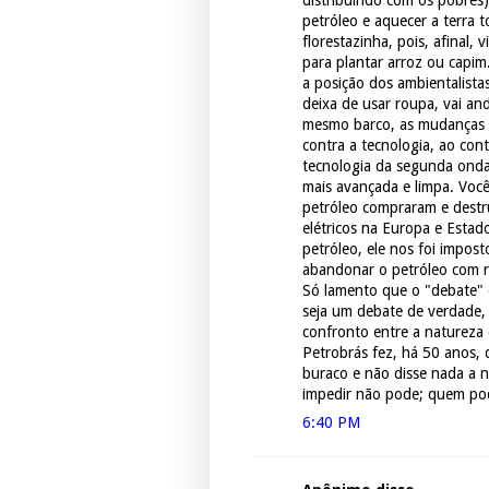
distribuindo com os pobre
petróleo e aquecer a terra
florestazinha, pois, afinal,
para plantar arroz ou capim.
a posição dos ambientalista
deixa de usar roupa, vai an
mesmo barco, as mudanças s
contra a tecnologia, ao con
tecnologia da segunda onda 
mais avançada e limpa. Voc
petróleo compraram e destru
elétricos na Europa e Esta
petróleo, ele nos foi impost
abandonar o petróleo com 
Só lamento que o "debate" e
seja um debate de verdade, 
confronto entre a natureza 
Petrobrás fez, há 50 anos, 
buraco e não disse nada a 
impedir não pode; quem po
6:40 PM