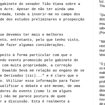
luz
gabinete do senador Tião Viana sobre a
Thi
o Acre. Apesar de não ter ainda uma
rmada, tendo a inserir-me no campo dos
"Qu
dis
de dos estudos preliminares e prospecção
ins
sab
(Poe
ue devemos ter mais e melhores
nto, entretanto, pelo que tenho visto,
"Nã
de fazer algumas considerações.
res
mun
Vin
peito à forma particular com que o
ndo evento promovido pelo gabinete do
"O 
 com muita propriedade, a correção
os 
 Oswaldo Sevá em relação ao engano de se
mak
e Derivados (sic)..." e é claro que o
vie
o. Utilizar essa informação para fazer
pro
ualificar o debate e até mesmo, de uma
iss
dív
dores do evento (como li em alguns
Mac
) não me parece postura de quem
nov
r a discussão. Esta é realmente a
de 