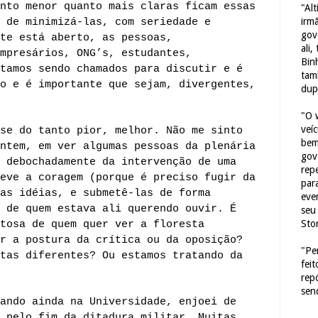
nto menor quanto mais claras ficam essas
"Al
irm
 de minimizá-las, com seriedade e
gov
te está aberto, as pessoas,
ali,
mpresários, ONG’s, estudantes,
Bin
tamos sendo chamados para discutir e é
tam
o e é importante que sejam, divergentes,
dup
"O 
veí
se do tanto pior, melhor. Não me sinto
bem
ntem, em ver algumas pessoas da plenária
gov
 debochadamente da intervenção de uma
repe
eve a coragem (porque é preciso fugir da
para
as idéias, e submetê-las de forma
eve
 de quem estava ali querendo ouvir. É
seu 
Sto
tosa de quem quer ver a floresta
r a postura da crítica ou da oposição?
"Pe
tas diferentes? Ou estamos tratando da
fei
rep
sen
ando ainda na Universidade, enjoei de
 pelo fim da ditadura militar. Muitas