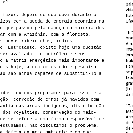
te?
pal
vid
 fazer, depois do que ouvi durante o
Est
Ufa
ízos com a queda de energia ocorrida na
e que passou pela cabeça da maioria dos
"É 
ar com a Amazônia, com a floresta,
bras
s povos ribeirinhos, índios,
Ama
e. Entretanto, existe hoje uma questão
int
ser avaliada – o petróleo e seus
jorn
o a matriz energética mais importante e
tra
Par
eis hoje, ainda em estudo e pesquisa,
se 
ão são ainda capazes de substituí-lo a
fat
gra
(Lu
ídas: ou nos preparamos para isso, e aí
da 
ção, correção de erros já havidos com
"Ta
antia das áreas indígenas, distribuição
Mac
 dos royalties, conservação do meio-
Acr
ue se refere a uma forma responsável de
do 
estudamos, não discutimos o problema,
de 
a defesa do meio ambiente e do que