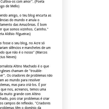
. Cultiva-os com amor". (Poeta
ago de Mello)
erido amigo, o teu blog encurta as
tâncias do mundo e anula o
ulamento das Amazônias. É bom
er que somos vizinhos. Carinho."
ta Aldísio Filgueiras)
o fosse o seu blog, no Acre só
tariam silêncios e manchetes de um
do que não é o nosso" (Marcos
icius Neves)
jornalista Altino Machado é o que
ingleses chamam de "trouble-
er". Os criadores de problemas não
ram ao mundo para resolver
blemas, mas para criá-los. É por
o que nos, acreanos, temos uma
ida muito grande com Altino
hado, pois criar problemas é criar
os campos de reflexão. "Criadores
problemas têm o domínio da