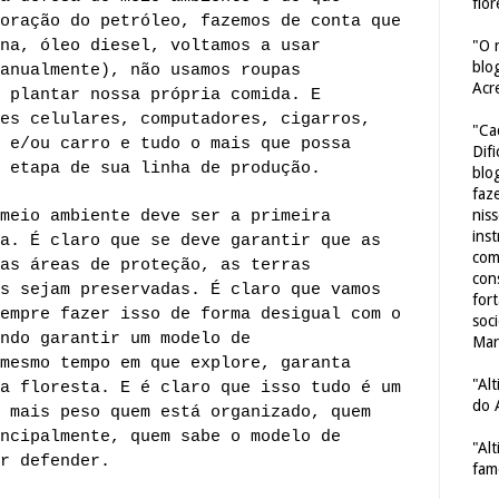
flor
oração do petróleo, fazemos de conta que
na, óleo diesel, voltamos a usar
"O 
blo
anualmente), não usamos roupas
Acr
 plantar nossa própria comida. E
es celulares, computadores, cigarros,
"Ca
 e/ou carro e tudo o mais que possa
Dif
 etapa de sua linha de produção.
blo
faze
nis
meio ambiente deve ser a primeira
ins
a. É claro que se deve garantir que as
com
as áreas de proteção, as terras
con
s sejam preservadas. É claro que vamos
for
empre fazer isso de forma desigual com o
soc
ndo garantir um modelo de
Mar
mesmo tempo em que explore, garanta
"Al
a floresta. E é claro que isso tudo é um
do 
 mais peso quem está organizado, quem
ncipalmente, quem sabe o modelo de
"Al
r defender.
fam