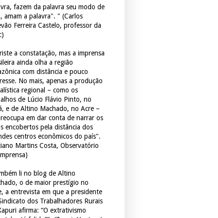
avra, fazem da palavra seu modo de
a, amam a palavra". " (Carlos
evão Ferreira Castelo, professor da
c)
triste a constatação, mas a imprensa
ileira ainda olha a região
zônica com distância e pouco
eresse. No mais, apenas a produção
alística regional – como os
balhos de Lúcio Flávio Pinto, no
á, e de Altino Machado, no Acre –
preocupa em dar conta de narrar os
os encobertos pela distância dos
ndes centros econômicos do país".
ciano Martins Costa, Observatório
Imprensa)
mbém li no blog de Altino
hado, o de maior prestígio no
e, a entrevista em que a presidente
Sindicato dos Trabalhadores Rurais
Xapuri afirma: “O extrativismo