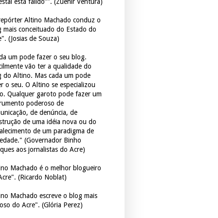
estal está falido”". (Zuenir Ventura)
repórter Altino Machado conduz o
g mais conceituado do Estado do
e". (Josias de Souza)
da um pode fazer o seu blog.
icilmente vão ter a qualidade do
g do Altino. Mas cada um pode
r o seu. O Altino se especializou
so. Qualquer garoto pode fazer um
trumento poderoso de
unicação, de denúncia, de
strução de uma idéia nova ou do
talecimento de um paradigma de
iedade." (Governador Binho
ques aos jornalistas do Acre)
tino Machado é o melhor blogueiro
Acre". (Ricardo Noblat)
tino Machado escreve o blog mais
oso do Acre". (Glória Perez)