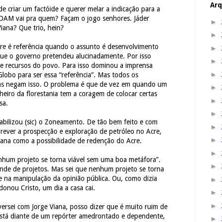
Arq
e criar um factóide e querer melar a indicação para a
DAM vai pra quem? Façam o jogo senhores. Jáder
►
iana? Que trio, hein?
►
re é referência quando o assunto é desenvolvimento
►
 que o governo pretendeu alucinadamente. Por isso
►
de recursos do povo. Para isso dominou a imprensa
►
Globo para ser essa “referência”. Mas todos os
ias negam isso. O problema é que de vez em quando um
►
heiro da florestania tem a coragem de colocar certas
►
sa.
►
iabilizou (sic) o Zoneamento. De tão bem feito e com
►
rever a prospecção e exploração de petróleo no Acre,
►
iana como a possibilidade de redenção do Acre.
►
nhum projeto se torna viável sem uma boa metáfora”.
►
ende de projetos. Mas sei que nenhum projeto se torna
e na manipulação da opinião pública. Ou, como dizia
►
onou Cristo, um dia a casa cai.
►
►
ersei com Jorge Viana, posso dizer que é muito ruim de
está diante de um repórter amedrontado e dependente,
►