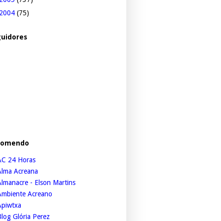
2004
(75)
uidores
comendo
AC 24 Horas
Alma Acreana
lmanacre - Elson Martins
Ambiente Acreano
Apiwtxa
log Glória Perez