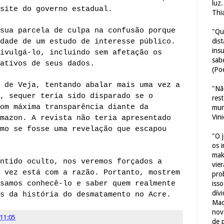
luz
site do governo estadual.
Thi
sua parcela de culpa na confusão porque
"Qu
dis
dade de um estudo de interesse público.
ins
ivulgá-lo, incluindo sem afetação os
sab
ativos de seus dados.
(Poe
 de Veja, tentando abalar mais uma vez a
"Nã
, sequer teria sido disparado se o
res
om máxima transparência diante da
mun
Vin
mazon. A revista não teria apresentado
mo se fosse uma revelação que escapou
"O 
os 
mak
ntido oculto, nos veremos forçados a
vie
 vez está com a razão.
Portanto, mostrem
pro
samos conhecê-lo e saber quem realmente
iss
dív
s da história do desmatamento no Acre.
Mac
nov
11:05
de 