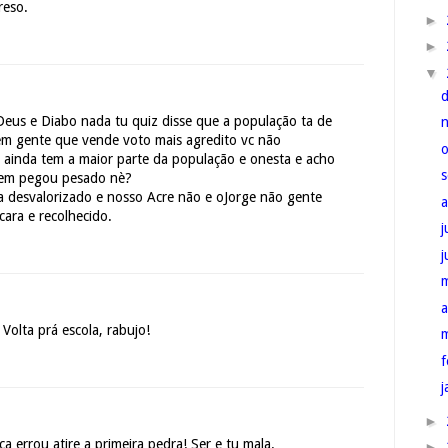
reso.
►
►
▼
eus e Diabo nada tu quiz disse que a população ta de
em gente que vende voto mais agredito vc não
ainda tem a maior parte da população e onesta e acho
bem pegou pesado nè?
 ta desvalorizado e nosso Acre não e oJorge não gente
cara e recolhecido.
j
a
olta prá escola, rabujo!
f
j
►
errou atire a primeira pedra! Ser e tu mala.
►