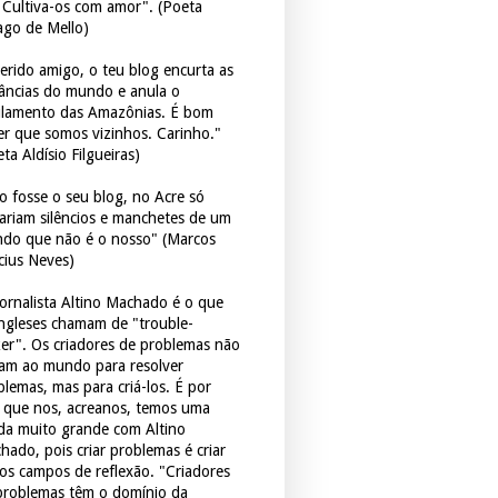
. Cultiva-os com amor". (Poeta
ago de Mello)
erido amigo, o teu blog encurta as
tâncias do mundo e anula o
ulamento das Amazônias. É bom
er que somos vizinhos. Carinho."
ta Aldísio Filgueiras)
o fosse o seu blog, no Acre só
tariam silêncios e manchetes de um
do que não é o nosso" (Marcos
icius Neves)
jornalista Altino Machado é o que
ingleses chamam de "trouble-
er". Os criadores de problemas não
ram ao mundo para resolver
blemas, mas para criá-los. É por
o que nos, acreanos, temos uma
ida muito grande com Altino
hado, pois criar problemas é criar
os campos de reflexão. "Criadores
problemas têm o domínio da