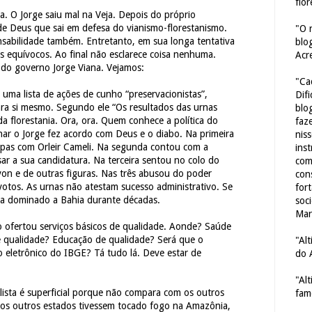
flor
. O Jorge saiu mal na Veja. Depois do próprio
e Deus que sai em defesa do vianismo-florestanismo.
"O 
nsabilidade também. Entretanto, em sua longa tentativa
blo
s equívocos. Ao final não esclarece coisa nenhuma.
Acr
 do governo Jorge Viana. Vejamos:
"Ca
 uma lista de ações de cunho “preservacionistas”,
Dif
ra si mesmo. Segundo ele “Os resultados das urnas
blo
a florestania. Ora, ora. Quem conhece a política do
faze
ar o Jorge fez acordo com Deus e o diabo. Na primeira
nis
lpas com Orleir Cameli. Na segunda contou com a
ins
ar a sua candidatura. Na terceira sentou no colo do
com
von e de outras figuras. Nas três abusou do poder
con
otos. As urnas não atestam sucesso administrativo. Se
for
a dominado a Bahia durante décadas.
soc
Mar
 ofertou serviços básicos de qualidade. Aonde? Saúde
 qualidade? Educação de qualidade? Será que o
"Al
 eletrônico do IBGE? Tá tudo lá. Deve estar de
do 
"Al
alista é superficial porque não compara com os outros
fam
os outros estados tivessem tocado fogo na Amazônia,