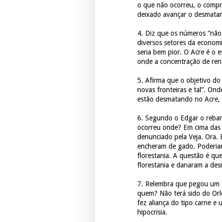
o que não ocorreu, o compr
deixado avançar o desmata
4. Diz que os números “não 
diversos setores da econom
seria bem pior. O Acre é o 
onde a concentração de ren
5. Afirma que o objetivo do
novas fronteiras e tal”. On
estão desmatando no Acre, se
6. Segundo o Edgar o reban
ocorreu onde? Em cima das
denunciado pela Veja. Ora.
encheram de gado. Poderiam 
florestania. A questão é q
florestania e danaram a des
7. Relembra que pegou um 
quem? Não terá sido do Orle
fez aliança do tipo carne e 
hipocrisia.