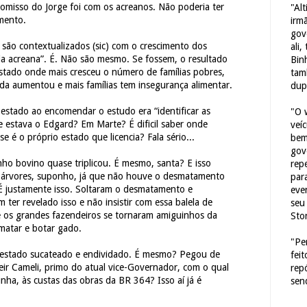
omisso do Jorge foi com os acreanos. Não poderia ter
"Al
mento.
irm
gov
são contextualizados (sic) com o crescimento dos
ali,
ia acreana”. É. Não são mesmo. Se fossem, o resultado
Bin
estado onde mais cresceu o número de famílias pobres,
tam
da aumentou e mais famílias tem insegurança alimentar.
dup
 estado ao encomendar o estudo era “identificar as
"O 
de estava o Edgard? Em Marte? É dificil saber onde
veí
 é o próprio estado que licencia? Fala sério...
bem
gov
ho bovino quase triplicou. É mesmo, santa? E isso
repe
 árvores, suponho, já que não houve o desmatamento
para
 É justamente isso. Soltaram o desmatamento e
eve
ter revelado isso e não insistir com essa balela de
seu 
ue os grandes fazendeiros se tornaram amiguinhos da
Sto
matar e botar gado.
"Pe
estado sucateado e endividado. É mesmo? Pegou de
fei
ir Cameli, primo do atual vice-Governador, com o qual
rep
unha, às custas das obras da BR 364? Isso aí já é
sen