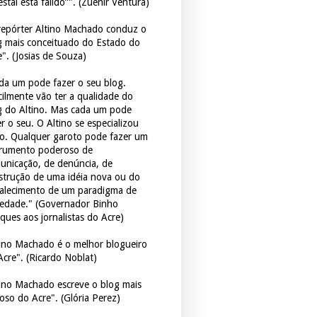
estal está falido”". (Zuenir Ventura)
repórter Altino Machado conduz o
g mais conceituado do Estado do
e". (Josias de Souza)
da um pode fazer o seu blog.
icilmente vão ter a qualidade do
g do Altino. Mas cada um pode
r o seu. O Altino se especializou
so. Qualquer garoto pode fazer um
trumento poderoso de
unicação, de denúncia, de
strução de uma idéia nova ou do
talecimento de um paradigma de
iedade." (Governador Binho
ques aos jornalistas do Acre)
tino Machado é o melhor blogueiro
Acre". (Ricardo Noblat)
tino Machado escreve o blog mais
oso do Acre". (Glória Perez)