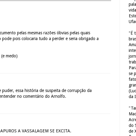
pal
vid
Est
Ufa
cumento pelas mesmas razões óbvias pelas quais
"É 
pode pois colocaria tudo a perder e seria obrigado a
bras
Ama
int
 (e medo)
jorn
tra
Par
se 
fat
gra
e puder, essa história de suspeita de corrupção da
(Lu
 entender no comentário do Arnolfo.
da 
"Ta
Mac
Acr
do 
APUROS A VASSALAGEM SE EXCITA.
de 