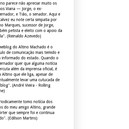
tino parece não apreciar muito os
ãos Viana — Jorge, o ex-
ernador, e Tião, o senador. Aqui e
 talvez eu note certa simpatia por
ho Marques, sucessor de Jorge,
bém petista e eleito com o apoio da
la". (Reinaldo Azevedo)
weblog do Altino Machado é o
culo de comunicação mais temido e
 informado do estado. Quando o
ernador quer que alguma notícia
rcuta além da imprensa oficial, é
 Altino que ele liga, apesar de
ntualmente levar uma cutucada de
blog". (André Vieira - Rolling
ne)
riodicamente tomo notícia dos
tos do meu amigo Altino, grande
órter que sempre foi e continua
do". (Edilson Martins)