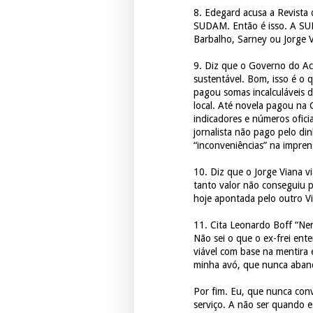
8. Edegard acusa a Revista d
SUDAM. Então é isso. A SU
Barbalho, Sarney ou Jorge V
9. Diz que o Governo do Ac
sustentável. Bom, isso é o
pagou somas incalculáveis 
local. Até novela pagou na 
indicadores e números ofic
jornalista não pago pelo din
“inconveniências” na impren
10. Diz que o Jorge Viana v
tanto valor não conseguiu p
hoje apontada pelo outro V
11. Cita Leonardo Boff “Ne
Não sei o que o ex-frei ent
viável com base na mentira 
minha avó, que nunca aband
Por fim. Eu, que nunca conv
serviço. A não ser quando 