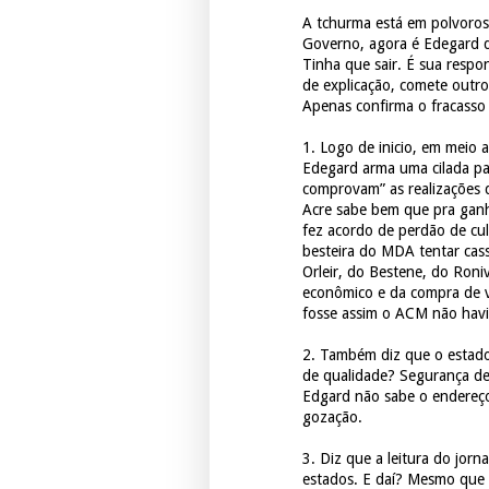
A tchurma está em polvorosa
Governo, agora é Edegard d
Tinha que sair. É sua respo
de explicação, comete outro
Apenas confirma o fracasso
1. Logo de inicio, em meio a
Edegard arma uma cilada pa
comprovam” as realizações d
Acre sabe bem que pra ganh
fez acordo de perdão de cu
besteira do MDA tentar cass
Orleir, do Bestene, do Roni
econômico e da compra de v
fosse assim o ACM não havi
2. Também diz que o estado
de qualidade? Segurança de
Edgard não sabe o endereço
gozação.
3. Diz que a leitura do jorn
estados. E daí? Mesmo que 