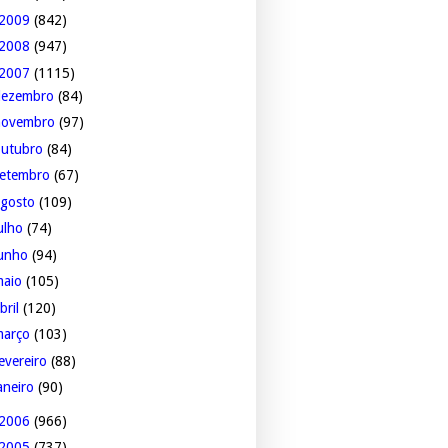
2009
(842)
2008
(947)
2007
(1115)
dezembro
(84)
novembro
(97)
outubro
(84)
setembro
(67)
agosto
(109)
ulho
(74)
junho
(94)
maio
(105)
bril
(120)
março
(103)
evereiro
(88)
aneiro
(90)
2006
(966)
2005
(737)