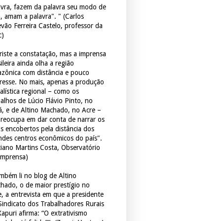
avra, fazem da palavra seu modo de
a, amam a palavra". " (Carlos
evão Ferreira Castelo, professor da
c)
triste a constatação, mas a imprensa
ileira ainda olha a região
zônica com distância e pouco
eresse. No mais, apenas a produção
alística regional – como os
balhos de Lúcio Flávio Pinto, no
á, e de Altino Machado, no Acre –
preocupa em dar conta de narrar os
os encobertos pela distância dos
ndes centros econômicos do país".
ciano Martins Costa, Observatório
Imprensa)
mbém li no blog de Altino
hado, o de maior prestígio no
e, a entrevista em que a presidente
Sindicato dos Trabalhadores Rurais
Xapuri afirma: “O extrativismo