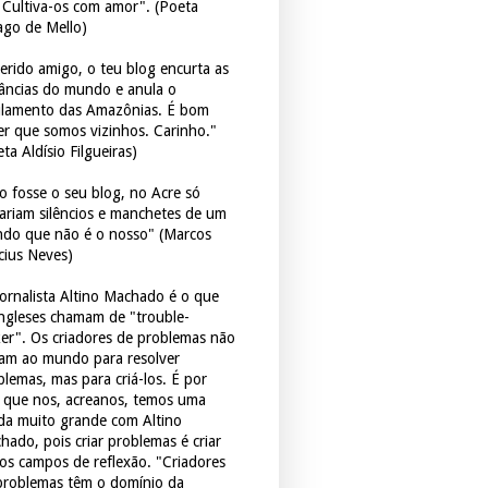
. Cultiva-os com amor". (Poeta
ago de Mello)
erido amigo, o teu blog encurta as
tâncias do mundo e anula o
ulamento das Amazônias. É bom
er que somos vizinhos. Carinho."
ta Aldísio Filgueiras)
o fosse o seu blog, no Acre só
tariam silêncios e manchetes de um
do que não é o nosso" (Marcos
icius Neves)
jornalista Altino Machado é o que
ingleses chamam de "trouble-
er". Os criadores de problemas não
ram ao mundo para resolver
blemas, mas para criá-los. É por
o que nos, acreanos, temos uma
ida muito grande com Altino
hado, pois criar problemas é criar
os campos de reflexão. "Criadores
problemas têm o domínio da