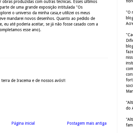
flor
r obras produzidas com outras técnicas. Esses últimos
parte de uma grande exposição intitulada "Os
"O 
lorei o universo da minha casa,e utilizei os meus
blo
reve mandarei novos desenhos. Quanto ao pedido de
Acr
e, eu até poderia aceitar, se já não fosse casado com a
completamos esse ano).
"Ca
Dif
blo
faze
nis
ins
com
con
for
 terra de Iracema e de nossos avós!!
soc
Mar
"Al
do 
"Al
Página inicial
Postagem mais antiga
fam