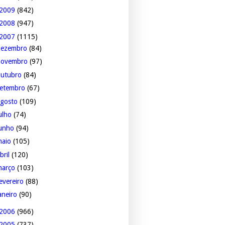
2009
(842)
2008
(947)
2007
(1115)
dezembro
(84)
novembro
(97)
outubro
(84)
setembro
(67)
agosto
(109)
ulho
(74)
junho
(94)
maio
(105)
bril
(120)
março
(103)
evereiro
(88)
aneiro
(90)
2006
(966)
2005
(737)