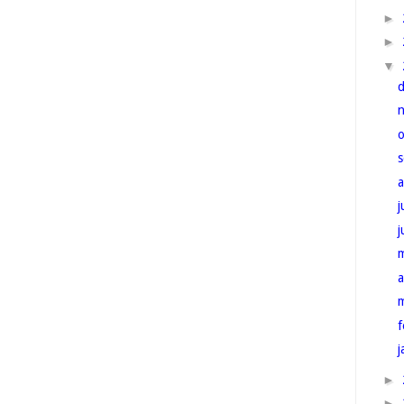
►
►
▼
j
a
f
j
►
►