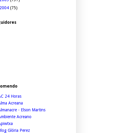
2004
(75)
uidores
comendo
AC 24 Horas
Alma Acreana
lmanacre - Elson Martins
Ambiente Acreano
Apiwtxa
log Glória Perez