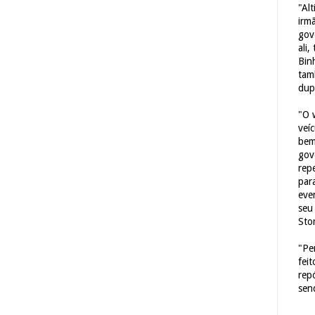
"Al
irm
gov
ali,
Bin
tam
dup
"O 
veí
bem
gov
repe
para
eve
seu 
Sto
"Pe
fei
rep
sen