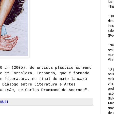
luz
Thi
"Qu
dis
ins
sab
(Poe
"Nã
res
mun
Vin
0 cm (2005), do artista plástico acreano
"O 
e em Fortaleza. Fernando, que é formado
os 
m literatura, no final de maio lançará
mak
vie
 Diálogo entre Literatura e Artes
pro
osição
, de Carlos Drummond de Andrade".
iss
dív
08:44
Mac
nov
de 