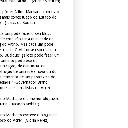
estal está falido”". (Zuenir Ventura)
repórter Altino Machado conduz o
g mais conceituado do Estado do
e". (Josias de Souza)
da um pode fazer o seu blog.
icilmente vão ter a qualidade do
g do Altino. Mas cada um pode
r o seu. O Altino se especializou
so. Qualquer garoto pode fazer um
trumento poderoso de
unicação, de denúncia, de
strução de uma idéia nova ou do
talecimento de um paradigma de
iedade." (Governador Binho
ques aos jornalistas do Acre)
tino Machado é o melhor blogueiro
Acre". (Ricardo Noblat)
tino Machado escreve o blog mais
oso do Acre". (Glória Perez)