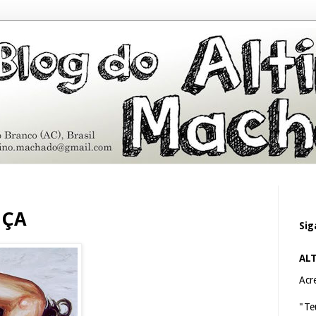
NÇA
Sig
AL
Acre
"Te