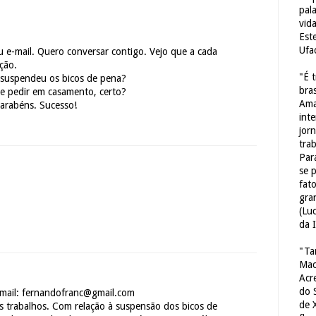
pal
vid
Est
Ufa
 e-mail. Quero conversar contigo. Vejo que a cada
ção.
"É 
 suspendeu os bicos de pena?
bras
te pedir em casamento, certo?
Ama
arabéns. Sucesso!
int
jorn
tra
Par
se 
fat
gra
(Lu
da 
"Ta
Mac
Acr
do 
e-mail: fernandofranc@gmail.com
de 
os trabalhos. Com relação à suspensão dos bicos de