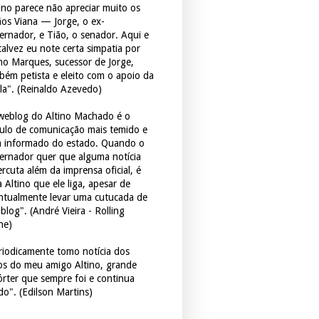
tino parece não apreciar muito os
ãos Viana — Jorge, o ex-
ernador, e Tião, o senador. Aqui e
 talvez eu note certa simpatia por
ho Marques, sucessor de Jorge,
bém petista e eleito com o apoio da
la". (Reinaldo Azevedo)
weblog do Altino Machado é o
culo de comunicação mais temido e
 informado do estado. Quando o
ernador quer que alguma notícia
rcuta além da imprensa oficial, é
 Altino que ele liga, apesar de
ntualmente levar uma cutucada de
blog". (André Vieira - Rolling
ne)
riodicamente tomo notícia dos
tos do meu amigo Altino, grande
órter que sempre foi e continua
do". (Edilson Martins)