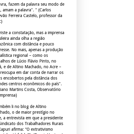
avra, fazem da palavra seu modo de
a, amam a palavra". " (Carlos
evão Ferreira Castelo, professor da
c)
triste a constatação, mas a imprensa
ileira ainda olha a região
zônica com distância e pouco
eresse. No mais, apenas a produção
alística regional – como os
balhos de Lúcio Flávio Pinto, no
á, e de Altino Machado, no Acre –
preocupa em dar conta de narrar os
os encobertos pela distância dos
ndes centros econômicos do país".
ciano Martins Costa, Observatório
Imprensa)
mbém li no blog de Altino
hado, o de maior prestígio no
e, a entrevista em que a presidente
Sindicato dos Trabalhadores Rurais
Xapuri afirma: “O extrativismo