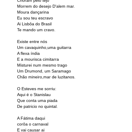
Choram pelo tejo
Morrem do desejo D'alem mar.
Moura dançarina
Eu sou teu escravo
Ai Lisbôa do Brasil
Te mando um cravo.
Existe entre nós
Um cavaquinho,uma guitarra
A flexa índia
E a mourisca cimitarra
Misturei num mesmo trago
Um Drumond, um Saramago
Chão mineiro,mar de luzitanos.
O Esteves me sorriu:
Aqui é o Stanislau
Que conta uma piada
De patricio no quintal.
A Fátima daqui
corôa o carnaval
E vai causar ai