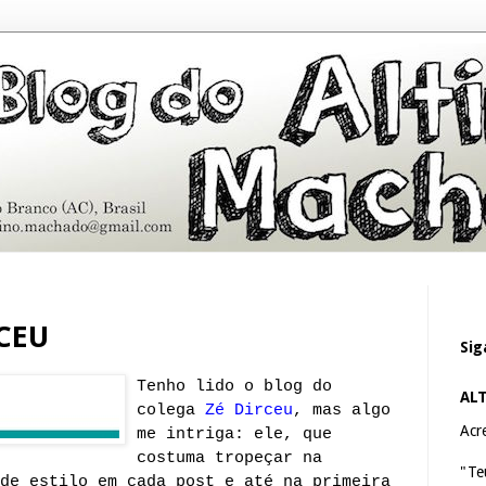
CEU
Sig
Tenho lido o blog do
AL
colega
Zé Dirceu
, mas algo
Acre
me intriga: ele, que
costuma tropeçar na
"Te
de estilo em cada post e até na primeira