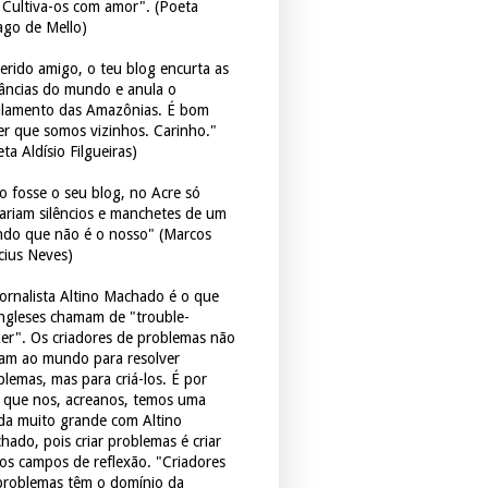
. Cultiva-os com amor". (Poeta
ago de Mello)
erido amigo, o teu blog encurta as
tâncias do mundo e anula o
ulamento das Amazônias. É bom
er que somos vizinhos. Carinho."
ta Aldísio Filgueiras)
o fosse o seu blog, no Acre só
tariam silêncios e manchetes de um
do que não é o nosso" (Marcos
icius Neves)
jornalista Altino Machado é o que
ingleses chamam de "trouble-
er". Os criadores de problemas não
ram ao mundo para resolver
blemas, mas para criá-los. É por
o que nos, acreanos, temos uma
ida muito grande com Altino
hado, pois criar problemas é criar
os campos de reflexão. "Criadores
problemas têm o domínio da