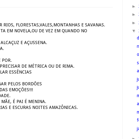
►
►
►
R RIOS, FLORESTAS,VALES,MONTANHAS E SAVANAS.
▼
TA EM NOVELA,OU DE VEZ EM QUANDO NO
 ALCAÇUZ E AÇUSSENA.
A.
 POR.
PRECISAR DE MÉTRICA OU DE RIMA.
ALAR ESSÊNCIAS
j
GAR PELOS BORDÕES
IDAS EMOÇÕES!!!
DADE.
 MÃE, É PAI É MENINA.
a
RIAS E ESCURAS NOITES AMAZÔNICAS.
f
j
►