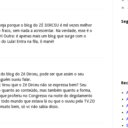
►
Seg
veja porque o blog do ZÉ DIRCEU é mil vezes melhor
 fraco, sem nada a acrescentar. Na verdade, esse é o
á vi! Outra: é apenas mais um blog que surge com o
 do Lula! Entra na fila, ô mané!
 do blog do Zé Dirceu, pode ser que assim o seu
nguém ouviu falar.
Re
c tirou que o Zé Dirceu não se expressa bem? Seu
 só quanto ao conteúdo, mas também quanto a forma,
o que proferiu no Congresso na noite do degolamento
go todo mundo que estava lá ou que o ouviu pela TV.ZD
A
muito bem, só vc não sabia disso.
B