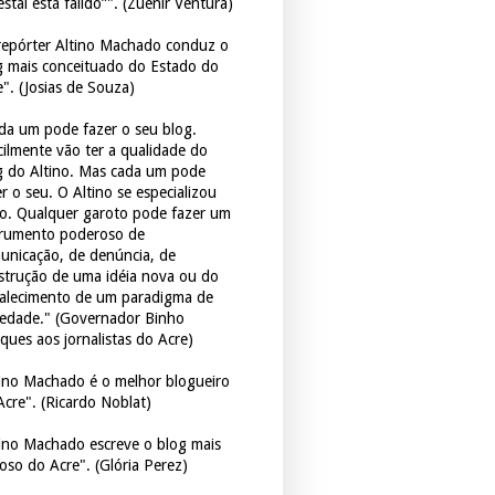
estal está falido”". (Zuenir Ventura)
repórter Altino Machado conduz o
g mais conceituado do Estado do
e". (Josias de Souza)
da um pode fazer o seu blog.
icilmente vão ter a qualidade do
g do Altino. Mas cada um pode
r o seu. O Altino se especializou
so. Qualquer garoto pode fazer um
trumento poderoso de
unicação, de denúncia, de
strução de uma idéia nova ou do
talecimento de um paradigma de
iedade." (Governador Binho
ques aos jornalistas do Acre)
tino Machado é o melhor blogueiro
Acre". (Ricardo Noblat)
tino Machado escreve o blog mais
oso do Acre". (Glória Perez)