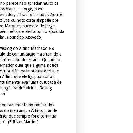
tino parece não apreciar muito os
ãos Viana — Jorge, o ex-
ernador, e Tião, o senador. Aqui e
 talvez eu note certa simpatia por
ho Marques, sucessor de Jorge,
bém petista e eleito com o apoio da
la". (Reinaldo Azevedo)
weblog do Altino Machado é o
culo de comunicação mais temido e
 informado do estado. Quando o
ernador quer que alguma notícia
rcuta além da imprensa oficial, é
 Altino que ele liga, apesar de
ntualmente levar uma cutucada de
blog". (André Vieira - Rolling
ne)
riodicamente tomo notícia dos
tos do meu amigo Altino, grande
órter que sempre foi e continua
do". (Edilson Martins)