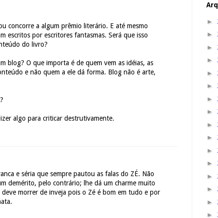
Arq
►
 ou concorre a algum prêmio literário. E até mesmo
►
am escritos por escritores fantasmas. Será que isso
nteúdo do livro?
►
►
m blog? O que importa é de quem vem as idéias, as
conteúdo e não quem a ele dá forma. Blog não é arte,
►
►
►
n?
►
zer algo para criticar destrutivamente.
►
►
►
►
ranca e séria que sempre pautou as falas do ZÉ. Não
►
um demérito, pelo contrário; lhe dá um charme muito
►
e deve morrer de inveja pois o Zé é bom em tudo e por
mata.
►
►