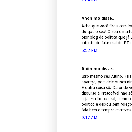
7:04 PM
Anônimo disse...
Acho que você ficou com in
do que o seu! O seu é muito
pior blog de política que j
intento de falar mal do PT e
5:52 PM
Anônimo disse...
Isso mesmo seu Altino. Fala
apareça, pois dele nunca ni
E outra coisa sô: Da onde v
discurso é irretocável não
seja escrito ou oral, como 
político e deixou sem fôle
fala bem e sempre escreveu 
9:17 AM