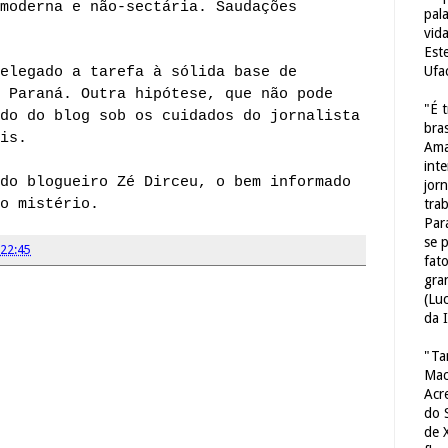
moderna e não-sectária. Saudações
pal
vid
Est
Ufa
elegado a tarefa à sólida base de
 Paraná. Outra hipótese, que não pode
"É 
do do blog sob os cuidados do jornalista
bras
is.
Ama
int
do blogueiro Zé Dirceu, o bem informado
jorn
o mistério.
tra
Par
se 
22:45
fat
gra
(Lu
da 
"Ta
Mac
Acr
do 
de 