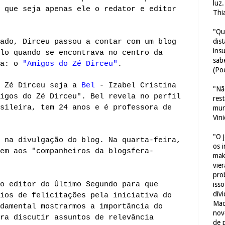
luz
 que seja apenas ele o redator e editor
Thi
"Qu
dis
ado, Dirceu passou a contar com um blog
ins
lo quando se encontrava no centro da
sab
ra: o
"Amigos do Zé Dirceu"
.
(Poe
o Zé Dirceu seja a
Bel
- Izabel Cristina
"Nã
igos do Zé Dirceu". Bel revela no perfil
res
sileira, tem 24 anos e é professora de
mun
Vin
"O 
 na divulgação do blog. Na quarta-feira,
os 
em aos "companheiros da blogsfera-
mak
vie
pro
o editor do Último Segundo para que
iss
dív
ios de felicitações pela iniciativa do
Mac
damental mostrarmos a importância do
nov
ra discutir assuntos de relevância
de 