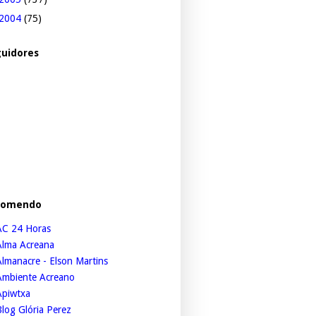
2004
(75)
uidores
comendo
AC 24 Horas
Alma Acreana
lmanacre - Elson Martins
Ambiente Acreano
Apiwtxa
log Glória Perez