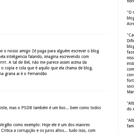
flor
"O 
blo
Acr
"Ca
Dif
blo
ue o nosso amigo Zé paga para alguém escrever o blog
faze
ela inteligencia falando, imagina escrevendo com
nis
rrrr. A tal de Bel, não me parece assim acima da
ins
r o copia e cola que é aquilo que ela chama de blog.
com
a grana ai é o Fernandão
con
for
soc
Mar
"Al
xiste, mas o PSDB também é um lixo... bem como todos
do 
"Al
Virgílio como exemplo: Hoje ele é um dos maiores
fam
 Critica a corrupção e os juros altos... tudo isso, com