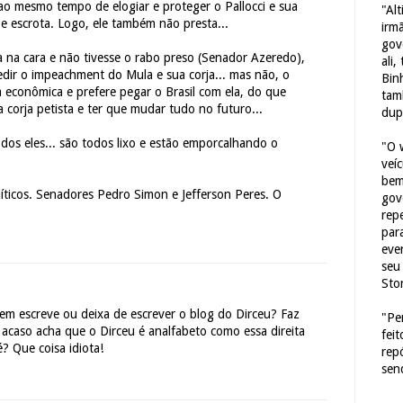
ao mesmo tempo de elogiar e proteger o Pallocci e sua
"Al
 e escrota. Logo, ele também não presta...
irm
gov
 na cara e não tivesse o rabo preso (Senador Azeredo),
ali,
pedir o impeachment do Mula e sua corja... mas não, o
Bin
a econômica e prefere pegar o Brasil com ela, do que
tam
corja petista e ter que mudar tudo no futuro...
dup
dos eles... são todos lixo e estão emporcalhando o
"O 
veí
bem
íticos. Senadores Pedro Simon e Jefferson Peres. O
gov
repe
para
eve
seu 
Sto
em escreve ou deixa de escrever o blog do Dirceu? Faz
"Pe
acaso acha que o Dirceu é analfabeto como essa direita
fei
? Que coisa idiota!
rep
sen