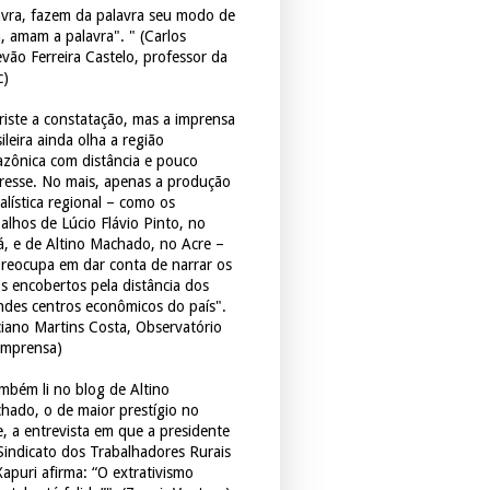
avra, fazem da palavra seu modo de
a, amam a palavra". " (Carlos
evão Ferreira Castelo, professor da
c)
triste a constatação, mas a imprensa
ileira ainda olha a região
zônica com distância e pouco
eresse. No mais, apenas a produção
alística regional – como os
balhos de Lúcio Flávio Pinto, no
á, e de Altino Machado, no Acre –
preocupa em dar conta de narrar os
os encobertos pela distância dos
ndes centros econômicos do país".
ciano Martins Costa, Observatório
Imprensa)
mbém li no blog de Altino
hado, o de maior prestígio no
e, a entrevista em que a presidente
Sindicato dos Trabalhadores Rurais
Xapuri afirma: “O extrativismo