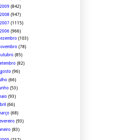
2009
(842)
2008
(947)
2007
(1115)
2006
(966)
dezembro
(103)
novembro
(78)
outubro
(85)
setembro
(82)
agosto
(96)
ulho
(66)
junho
(53)
maio
(93)
bril
(66)
março
(68)
evereiro
(93)
aneiro
(83)
2005
(737)