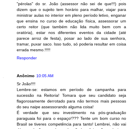
"pérolas" do sr. João (assessor não sei de que!!!) pois
dizem que o sujeito tem horário para malhar, viajar para
ministrar aulas no interior em pleno período letivo, enganar
que ensina no curso de educação física, assessorar um
certo reitor (que também não lida muito bem com a
oratória), estar nos diferentes eventos da cidade (até
parece arroz de festa), posar ao lado de sua senhora,
tramar, puxar saco. Isso tudo, só poderia resultar em coisa
errada mesmo.!!!!!
Responder
Anônimo
10:05 AM
Sr João!!!!
Lembre-se: estamos em período de campanha para
sucessão na Reitoria! Tomara que seu candidato seja
flagorosamente derrotado para não termos mais pessoas
do seu naipe assessorando alguma coisa!
É verdade que seu investimento na pós-graduação
paraguaia foi para o espaço!??? Tente um bom curso no
Brasil se tiveres competência para tanto! Lembrei, não vai