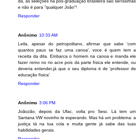
dá, as seleções na pós-graduação brasileira são seríssimas
e não é para "qualquer João"!
Responder
Anônimo
10:33 AM
Leila, apesar do petropolitano, afirmar que sabe 'com
quantos paus se faz uma canoa', voce é quem tem a
receita da dita. Embarca o homem na canoa e manda ele
fazer remo no rio acre pois da parte física ele entende, ou
deveria entender,já que o seu diploma é de 'professor de
educação física'.
Responder
Anônimo
3:06 PM
Joãozão, depois da Ufac, volta pro Sesc. Lá tem um
Santana VW novinho te esperando. Mas há um problema: a
justiça tá na tua cola e muita gente já sabe das tuas
habilidades gerais.
Responder