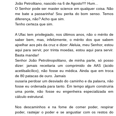
João Petrolitano, nascido na 6 de Agosto!!!! Hum...
O Senhor pode ser master science em qualquer coisa. Não
me bate a passarinha! Sou perita do bom senso. Temos
diferença, não? Acho que sim.
Tenho certeza que sim.
A Ufac tem privilegiado, nos últimos anos, não o mérito de
saber bem, mas, infelizmente, o mérito dos que sabem
ajoelhar aos pés da cruz e dizer: Aleluia, meu Senhor, estou
aqui para servir, por trinta moedas, estou aqui para servir.
Basta mandar!
Senhor João Petrolinopolitano, de minha parte, só posso
dizer: jamais receitaria um comprimido de AAS (ácido
acetilsalicílico), não fosse eu médica. Ainda que em troca
de 80 patacas de ouro. Jamais
ousaria perdoar um desviado do caminho e da palavra, não
fosse eu ordenada para tanto. Em tempo algum construiria
uma ponte, não fosse eu engenheira especializada em
cálculo estrutural.
Nos descaminhos e na fome de comer poder, respirar
poder, rastejar o poder e se angustiar com os restos do