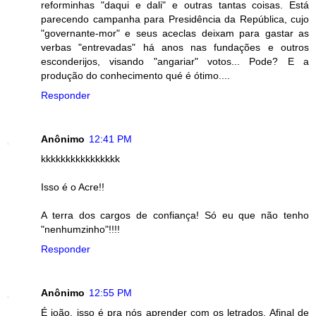
reforminhas "daqui e dali" e outras tantas coisas. Está
parecendo campanha para Presidência da República, cujo
"governante-mor" e seus aceclas deixam para gastar as
verbas "entrevadas" há anos nas fundações e outros
esconderijos, visando "angariar" votos... Pode? E a
produção do conhecimento qué é ótimo....
Responder
Anônimo
12:41 PM
kkkkkkkkkkkkkkkk
Isso é o Acre!!
A terra dos cargos de confiança! Só eu que não tenho
"nenhumzinho"!!!!
Responder
Anônimo
12:55 PM
É joão, isso é pra nós aprender com os letrados. Afinal de