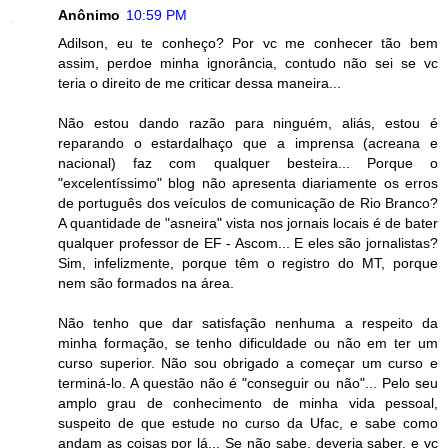
Anônimo
10:59 PM
Adilson, eu te conheço? Por vc me conhecer tão bem
assim, perdoe minha ignorância, contudo não sei se vc
teria o direito de me criticar dessa maneira...
Não estou dando razão para ninguém, aliás, estou é
reparando o estardalhaço que a imprensa (acreana e
nacional) faz com qualquer besteira... Porque o
"excelentíssimo" blog não apresenta diariamente os erros
de português dos veículos de comunicação de Rio Branco?
A quantidade de "asneira" vista nos jornais locais é de bater
qualquer professor de EF - Ascom... E eles são jornalistas?
Sim, infelizmente, porque têm o registro do MT, porque
nem são formados na área.
Não tenho que dar satisfação nenhuma a respeito da
minha formação, se tenho dificuldade ou não em ter um
curso superior. Não sou obrigado a começar um curso e
terminá-lo. A questão não é "conseguir ou não"... Pelo seu
amplo grau de conhecimento de minha vida pessoal,
suspeito de que estude no curso da Ufac, e sabe como
andam as coisas por lá... Se não sabe, deveria saber, e vc