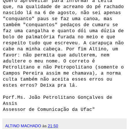
Quero aproveitar para informar a Leila
que, na qualidade de acreano do pé rachado
nascido lá na 6 de agosto, não sei apenas
"conquanto" paus se faz uma canoa, mas
também "conquantos" pedaços de cumaru se
faz uma cangalha e quanto dói uma dúzia de
bolo de palmatória furada no meio e que
respeito tudo que escreveu. A carapuça não
cabe na minha cabeça. Por fim Altino, um
favor: não permita que adulterem, nem
adultere o meu nome. O correto é
Petrolitano e não Petropolitano (somente o
Campos Pereira assim me chamava), a norma
culta também não aceita esses erros ou
estes erros? Deixa pra lá.
Porf.Ms. João Petrolitano Gonçalves de
Assis
Assessor de Comunicação da Ufac"
ALTINO MACHADO
às
21:50