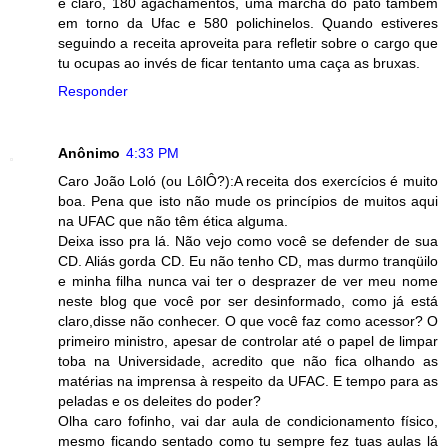
é claro, 180 agachamentos, uma marcha do pato também
em torno da Ufac e 580 polichinelos. Quando estiveres
seguindo a receita aproveita para refletir sobre o cargo que
tu ocupas ao invés de ficar tentanto uma caça as bruxas.
Responder
Anônimo
4:33 PM
Caro João Loló (ou LôlÔ?):A receita dos exercícios é muito
boa. Pena que isto não mude os princípios de muitos aqui
na UFAC que não têm ética alguma.
Deixa isso pra lá. Não vejo como você se defender de sua
CD. Aliás gorda CD. Eu não tenho CD, mas durmo tranqüilo
e minha filha nunca vai ter o desprazer de ver meu nome
neste blog que você por ser desinformado, como já está
claro,disse não conhecer. O que você faz como acessor? O
primeiro ministro, apesar de controlar até o papel de limpar
toba na Universidade, acredito que não fica olhando as
matérias na imprensa à respeito da UFAC. E tempo para as
peladas e os deleites do poder?
Olha caro fofinho, vai dar aula de condicionamento físico,
mesmo ficando sentado como tu sempre fez tuas aulas lá