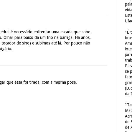
pal
vid
Est
Ufa
tedral é necessário enfrentar uma escada que sobe
"É 
o. Olhar para baixo dá um frio na barriga. Há anos,
bras
 tocador de sino) e subimos até lá. Por pouco não
Ama
igário.
int
jorn
tra
Par
se 
fat
gar que essa foi tirada, com a mesma pose.
gra
(Lu
da 
"Ta
Mac
Acr
do 
de 