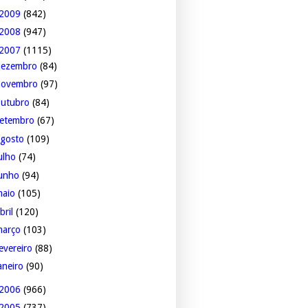
2009
(842)
2008
(947)
2007
(1115)
dezembro
(84)
novembro
(97)
outubro
(84)
setembro
(67)
agosto
(109)
ulho
(74)
junho
(94)
maio
(105)
bril
(120)
março
(103)
evereiro
(88)
aneiro
(90)
2006
(966)
2005
(737)