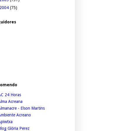
2004
(75)
uidores
comendo
AC 24 Horas
Alma Acreana
lmanacre - Elson Martins
Ambiente Acreano
Apiwtxa
log Glória Perez