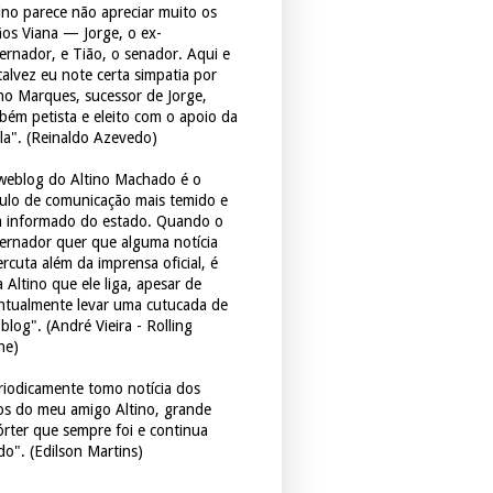
tino parece não apreciar muito os
ãos Viana — Jorge, o ex-
ernador, e Tião, o senador. Aqui e
 talvez eu note certa simpatia por
ho Marques, sucessor de Jorge,
bém petista e eleito com o apoio da
la". (Reinaldo Azevedo)
weblog do Altino Machado é o
culo de comunicação mais temido e
 informado do estado. Quando o
ernador quer que alguma notícia
rcuta além da imprensa oficial, é
 Altino que ele liga, apesar de
ntualmente levar uma cutucada de
blog". (André Vieira - Rolling
ne)
riodicamente tomo notícia dos
tos do meu amigo Altino, grande
órter que sempre foi e continua
do". (Edilson Martins)