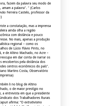
avra, fazem da palavra seu modo de
a, amam a palavra". " (Carlos
evão Ferreira Castelo, professor da
c)
triste a constatação, mas a imprensa
ileira ainda olha a região
zônica com distância e pouco
eresse. No mais, apenas a produção
alística regional – como os
balhos de Lúcio Flávio Pinto, no
á, e de Altino Machado, no Acre –
preocupa em dar conta de narrar os
os encobertos pela distância dos
ndes centros econômicos do país".
ciano Martins Costa, Observatório
Imprensa)
mbém li no blog de Altino
hado, o de maior prestígio no
e, a entrevista em que a presidente
Sindicato dos Trabalhadores Rurais
Xapuri afirma: “O extrativismo