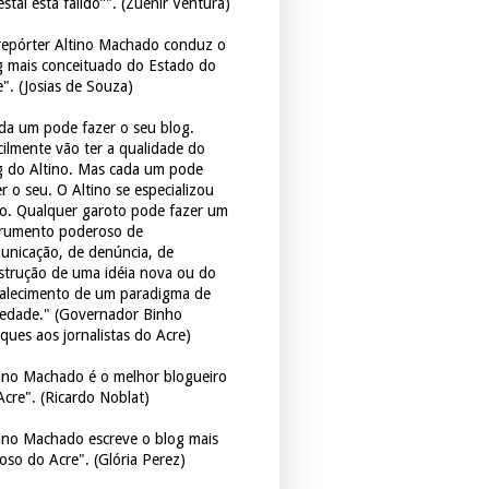
estal está falido”". (Zuenir Ventura)
repórter Altino Machado conduz o
g mais conceituado do Estado do
e". (Josias de Souza)
da um pode fazer o seu blog.
icilmente vão ter a qualidade do
g do Altino. Mas cada um pode
r o seu. O Altino se especializou
so. Qualquer garoto pode fazer um
trumento poderoso de
unicação, de denúncia, de
strução de uma idéia nova ou do
talecimento de um paradigma de
iedade." (Governador Binho
ques aos jornalistas do Acre)
tino Machado é o melhor blogueiro
Acre". (Ricardo Noblat)
tino Machado escreve o blog mais
oso do Acre". (Glória Perez)