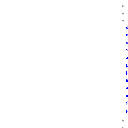
►
►
▼
j
a
f
j
►
►