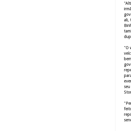
"Al
irm
gov
ali,
Bin
tam
dup
"O 
veí
bem
gov
repe
para
eve
seu 
Sto
"Pe
fei
rep
sen