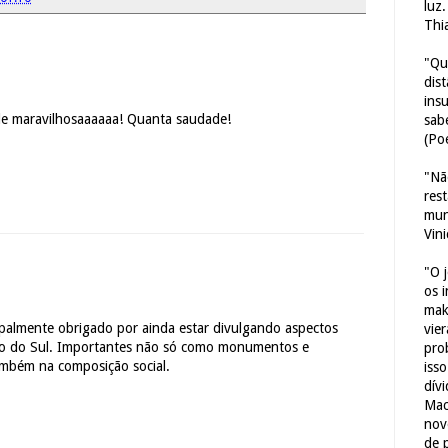
luz
Thi
"Qu
dis
ins
de maravilhosaaaaaa! Quanta saudade!
sab
(Poe
"Nã
res
mun
Vin
"O 
os 
mak
cipalmente obrigado por ainda estar divulgando aspectos
vie
ro do Sul. Importantes não só como monumentos e
pro
ambém na composição social.
iss
dív
Mac
nov
de 