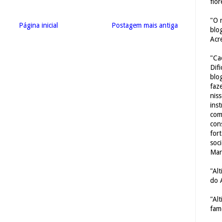
flor
"O 
Página inicial
Postagem mais antiga
blo
Acr
"Ca
Dif
blo
faze
nis
ins
com
con
for
soc
Mar
"Al
do 
"Al
fam