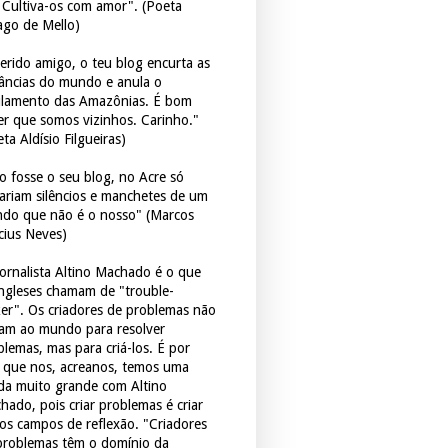
. Cultiva-os com amor". (Poeta
ago de Mello)
erido amigo, o teu blog encurta as
tâncias do mundo e anula o
ulamento das Amazônias. É bom
er que somos vizinhos. Carinho."
ta Aldísio Filgueiras)
o fosse o seu blog, no Acre só
tariam silêncios e manchetes de um
do que não é o nosso" (Marcos
icius Neves)
jornalista Altino Machado é o que
ingleses chamam de "trouble-
er". Os criadores de problemas não
ram ao mundo para resolver
blemas, mas para criá-los. É por
o que nos, acreanos, temos uma
ida muito grande com Altino
hado, pois criar problemas é criar
os campos de reflexão. "Criadores
problemas têm o domínio da