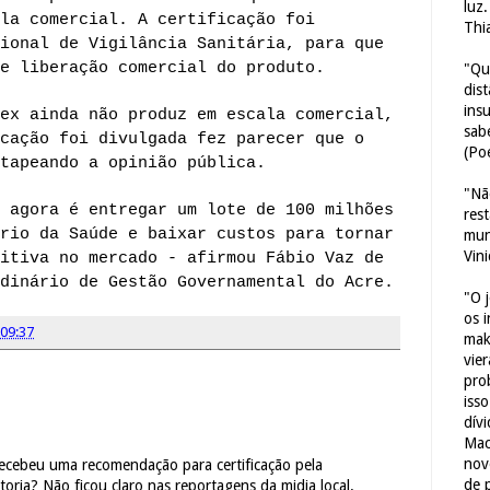
luz
la comercial. A certificação foi
Thi
ional de Vigilância Sanitária, para que
e liberação comercial do produto.
"Qu
dis
ins
ex ainda não produz em escala comercial,
sab
cação foi divulgada fez parecer que o
(Poe
tapeando a opinião pública.
"Nã
 agora é entregar um lote de 100 milhões
res
rio da Saúde e baixar custos para tornar
mun
Vin
itiva no mercado - afirmou Fábio Vaz de
dinário de Gestão Governamental do Acre.
"O 
os 
09:37
mak
vie
pro
iss
dív
Mac
nov
u recebeu uma recomendação para certificação pela
de 
toria? Não ficou claro nas reportagens da midia local.