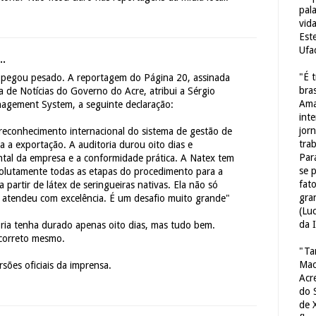
pal
vid
Est
Ufa
..
"É 
 pegou pesado. A reportagem do Página 20, assinada
bras
 de Notícias do Governo do Acre, atribui a Sérgio
Ama
agement System, a seguinte declaração:
int
jorn
reconhecimento internacional do sistema de gestão de
tra
a a exportação. A auditoria durou oito dias e
Par
ntal da empresa e a conformidade prática. A Natex tem
se 
olutamente todas as etapas do procedimento para a
fat
a partir de látex de seringueiras nativas. Ela não só
gra
s atendeu com excelência. É um desafio muito grande"
(Lu
da 
oria tenha durado apenas oito dias, mas tudo bem.
correto mesmo.
"Ta
Mac
sões oficiais da imprensa.
Acr
do 
de 