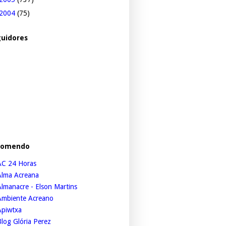
2004
(75)
uidores
comendo
AC 24 Horas
Alma Acreana
lmanacre - Elson Martins
Ambiente Acreano
Apiwtxa
log Glória Perez