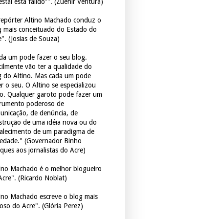
estal está falido”". (Zuenir Ventura)
repórter Altino Machado conduz o
g mais conceituado do Estado do
e". (Josias de Souza)
da um pode fazer o seu blog.
icilmente vão ter a qualidade do
g do Altino. Mas cada um pode
r o seu. O Altino se especializou
so. Qualquer garoto pode fazer um
trumento poderoso de
unicação, de denúncia, de
strução de uma idéia nova ou do
talecimento de um paradigma de
iedade." (Governador Binho
ques aos jornalistas do Acre)
tino Machado é o melhor blogueiro
Acre". (Ricardo Noblat)
tino Machado escreve o blog mais
oso do Acre". (Glória Perez)