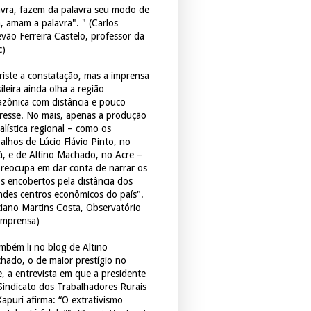
avra, fazem da palavra seu modo de
a, amam a palavra". " (Carlos
evão Ferreira Castelo, professor da
c)
triste a constatação, mas a imprensa
ileira ainda olha a região
zônica com distância e pouco
eresse. No mais, apenas a produção
alística regional – como os
balhos de Lúcio Flávio Pinto, no
á, e de Altino Machado, no Acre –
preocupa em dar conta de narrar os
os encobertos pela distância dos
ndes centros econômicos do país".
ciano Martins Costa, Observatório
Imprensa)
mbém li no blog de Altino
hado, o de maior prestígio no
e, a entrevista em que a presidente
Sindicato dos Trabalhadores Rurais
Xapuri afirma: “O extrativismo