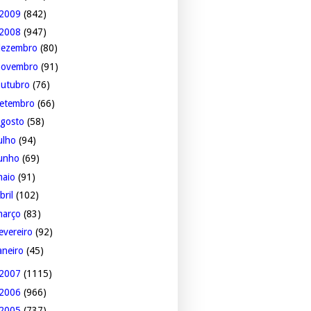
2009
(842)
2008
(947)
dezembro
(80)
novembro
(91)
outubro
(76)
setembro
(66)
agosto
(58)
ulho
(94)
junho
(69)
maio
(91)
bril
(102)
março
(83)
evereiro
(92)
aneiro
(45)
2007
(1115)
2006
(966)
2005
(737)