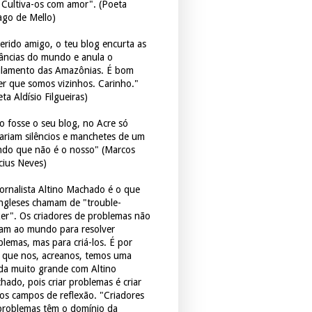
. Cultiva-os com amor". (Poeta
ago de Mello)
erido amigo, o teu blog encurta as
tâncias do mundo e anula o
ulamento das Amazônias. É bom
er que somos vizinhos. Carinho."
ta Aldísio Filgueiras)
o fosse o seu blog, no Acre só
tariam silêncios e manchetes de um
do que não é o nosso" (Marcos
icius Neves)
jornalista Altino Machado é o que
ingleses chamam de "trouble-
er". Os criadores de problemas não
ram ao mundo para resolver
blemas, mas para criá-los. É por
o que nos, acreanos, temos uma
ida muito grande com Altino
hado, pois criar problemas é criar
os campos de reflexão. "Criadores
problemas têm o domínio da