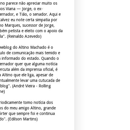
tino parece não apreciar muito os
ãos Viana — Jorge, o ex-
ernador, e Tião, o senador. Aqui e
 talvez eu note certa simpatia por
ho Marques, sucessor de Jorge,
bém petista e eleito com o apoio da
la". (Reinaldo Azevedo)
weblog do Altino Machado é o
culo de comunicação mais temido e
 informado do estado. Quando o
ernador quer que alguma notícia
rcuta além da imprensa oficial, é
 Altino que ele liga, apesar de
ntualmente levar uma cutucada de
blog". (André Vieira - Rolling
ne)
riodicamente tomo notícia dos
tos do meu amigo Altino, grande
órter que sempre foi e continua
do". (Edilson Martins)