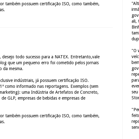
"Al
tor também possuem certificação ISO, como também,
irm
as.
gov
ali,
Bin
tam
dup
"O 
veí
desejo todo sucesso para a NATEX. Entretanto,vale
bem
 blog que um pequeno erro foi cometido pelos jornais
gov
ão da mesma.
repe
para
clusive indústriais, já possuem certificação ISO.
eve
 1ª como informado nas reportagens. Exemplos (sem
seu 
marketing): uma Indústria de Artefatos de Concreto,
Sto
 de GLP, empresas de bebidas e empresas de
"Pe
fei
tor também possuem certificação ISO, como também,
rep
as.
sen