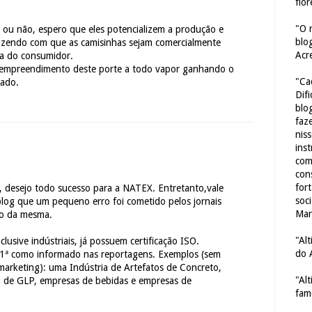
flor
"O 
 ou não, espero que eles potencializem a produção e
blo
azendo com que as camisinhas sejam comercialmente
Acr
ça do consumidor.
empreendimento deste porte a todo vapor ganhando o
"Ca
tado.
Dif
blo
faze
nis
ins
com
con
for
desejo todo sucesso para a NATEX. Entretanto,vale
soc
 blog que um pequeno erro foi cometido pelos jornais
Mar
ão da mesma.
"Al
clusive indústriais, já possuem certificação ISO.
do 
 1ª como informado nas reportagens. Exemplos (sem
marketing): uma Indústria de Artefatos de Concreto,
"Al
 de GLP, empresas de bebidas e empresas de
fam